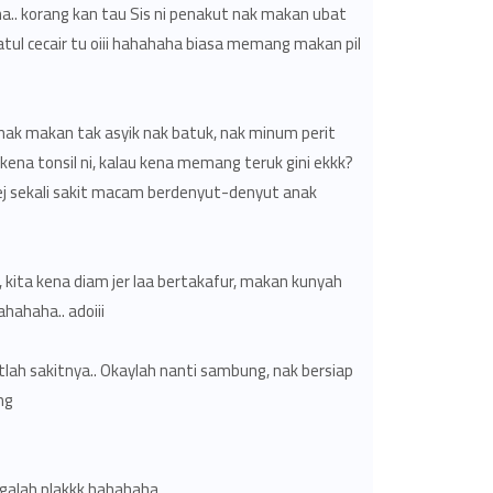
ha.. korang kan tau Sis ni penakut nak makan ubat
tul cecair tu oiii hahahaha biasa memang makan pil
 nak makan tak asyik nak batuk, nak minum perit
 kena tonsil ni, kalau kena memang teruk gini ekkk?
kej sekali sakit macam berdenyut-denyut anak
t, kita kena diam jer laa bertakafur, makan kunyah
ahaha.. adoiii..
tlah sakitnya.. Okaylah nanti sambung, nak bersiap
..
galah plakkk hahahaha..