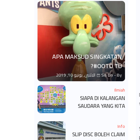
Info
APA MAKSUD SINGKATAN
#OOTD TU?
By -
Sis Lin
الاثنين, يونيو 10, 2019
Ilmiah
SIAPA DI KALANGAN
SAUDARA YANG KITA
BOLEH DAN TAK BOLEH
SALAM ?
Info
SLIP DISC BOLEH CLAIM