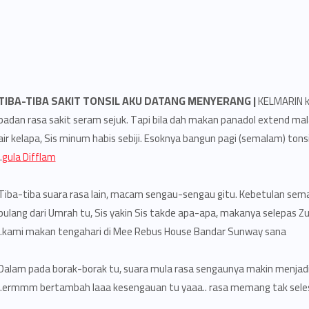
TIBA-TIBA SAKIT TONSIL AKU DATANG MENYERANG |
KELMARIN ka
badan rasa sakit seram sejuk. Tapi bila dah makan panadol extend mala
air kelapa, Sis minum habis sebiji. Esoknya bangun pagi (semalam) tonsil
.
gula Difflam
Tiba-tiba suara rasa lain, macam sengau-sengau gitu. Kebetulan sem
pulang dari Umrah tu, Sis yakin Sis takde apa-apa, makanya selepas Zuh
kami makan tengahari di Mee Rebus House Bandar Sunway sana.
Dalam pada borak-borak tu, suara mula rasa sengaunya makin menjadi-j
ermmm bertambah laaa kesengauan tu yaaa.. rasa memang tak seles