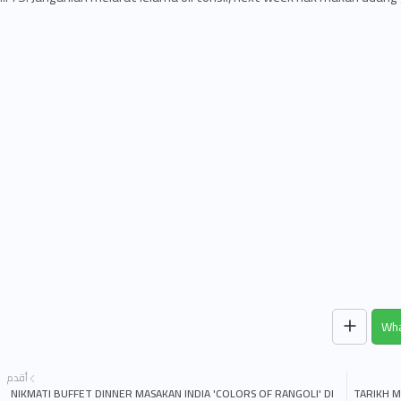
Wha
أقدم
NIKMATI BUFFET DINNER MASAKAN INDIA 'COLORS OF RANGOLI' DI
TARIKH M