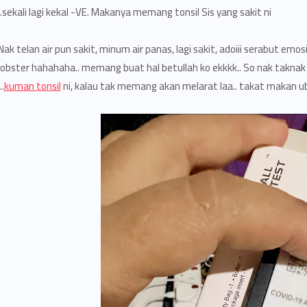
sekali lagi kekal -VE. Makanya memang tonsil Sis yang sakit ni.
Nak telan air pun sakit, minum air panas, lagi sakit, adoiii serabut emo
lobster hahahaha.. memang buat hal betullah ko ekkkk.. So nak taknak h
kuman tonsil
ni, kalau tak memang akan melarat laa.. takat makan uba