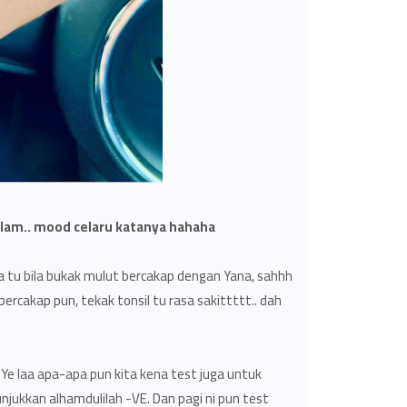
lam.. mood celaru katanya hahaha..
a tu bila bukak mulut bercakap dengan Yana, sahhh
bercakap pun, tekak tonsil tu rasa sakittttt.. dah
 Ye laa apa-apa pun kita kena test juga untuk
unjukkan alhamdulilah -VE. Dan pagi ni pun test