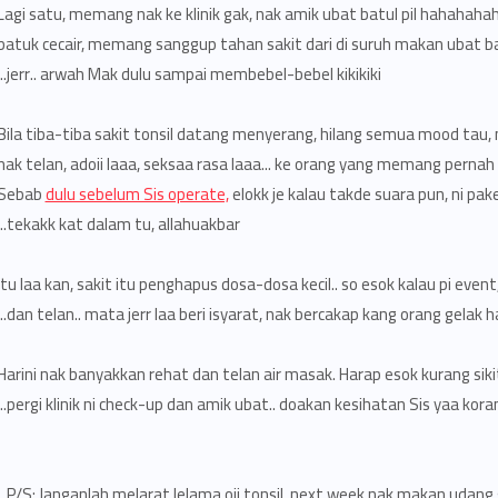
Lagi satu, memang nak ke klinik gak, nak amik ubat batul pil hahahaha
batuk cecair, memang sanggup tahan sakit dari di suruh makan ubat ba
jerr.. arwah Mak dulu sampai membebel-bebel kikikiki..
Bila tiba-tiba sakit tonsil datang menyerang, hilang semua mood tau,
nak telan, adoii laaa, seksaa rasa laaa... ke orang yang memang pernah
Sebab
dulu sebelum Sis operate,
elokk je kalau takde suara pun, ni pa
tekakk kat dalam tu, allahuakbar..
Itu laa kan, sakit itu penghapus dosa-dosa kecil.. so esok kalau pi even
dan telan.. mata jerr laa beri isyarat, nak bercakap kang orang gelak hah
Harini nak banyakkan rehat dan telan air masak. Harap esok kurang siki
pergi klinik ni check-up dan amik ubat.. doakan kesihatan Sis yaa korang
P/S: Janganlah melarat lelama oii tonsil, next week nak makan udang 