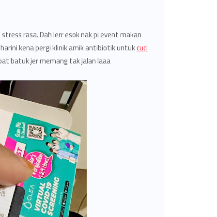
si stress rasa. Dah lerr esok nak pi event makan
arini kena pergi klinik amik antibiotik untuk
cuci
t batuk jer memang tak jalan laaa..