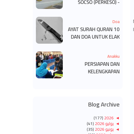
SOCSO (PERKESO) -
KECACATAN KEKAL
Doa
10 AYAT SURAH QURAN
DAN DOA UNTUK ELAK
SIHIR
Anakku
PERSIAPAN DAN
KELENGKAPAN
MENDAFTAR MASUK
UNIVERSITI/POLITEKNIK
/KOLEJ
Blog Archive
(177)
2026
◄
◄
يوليو 2026
(41)
◄
يونيو 2026
(35)