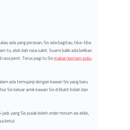
lau ada yang perasan, Sis ada bagitau, tiba-tiba
m tu, elok dah rasa sakit. Suami balik ada belikan
 rasa perit. Terus pagi tu Sis
makan kemam gula-
alam ada temujanji dengan kawan Sis yang baru
ur Sis keluar amik kawan Sis di Bukit Indah dan
adi, yang Sis pulak boleh order minum ais ekkk,
a betul.