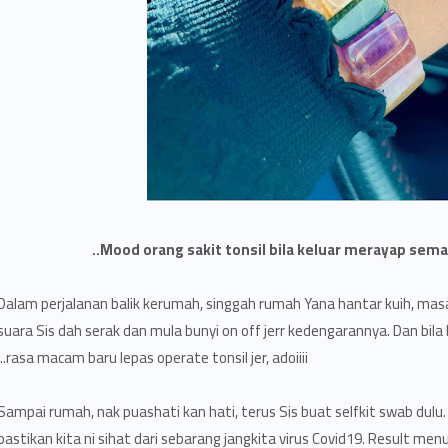
Mood orang sakit tonsil bila keluar merayap sema
Dalam perjalanan balik kerumah, singgah rumah Yana hantar kuih, mas
suara Sis dah serak dan mula bunyi on off jerr kedengarannya. Dan bila 
rasa macam baru lepas operate tonsil jer, adoiiii..
Sampai rumah, nak puashati kan hati, terus Sis buat selfkit swab dulu.
pastikan kita ni sihat dari sebarang jangkita virus Covid19. Result men