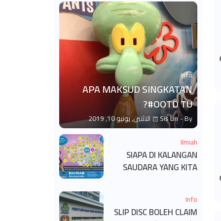
Info
APA MAKSUD SINGKATAN
#OOTD TU?
By -
Sis Lin
الاثنين, يونيو 10, 2019
Ilmiah
SIAPA DI KALANGAN
SAUDARA YANG KITA
BOLEH DAN TAK BOLEH
SALAM ?
Info
SLIP DISC BOLEH CLAIM