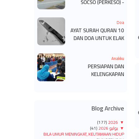
SOCSO (PERKESO) -
KECACATAN KEKAL
Doa
10 AYAT SURAH QURAN
DAN DOA UNTUK ELAK
SIHIR
Anakku
PERSIAPAN DAN
KELENGKAPAN
MENDAFTAR MASUK
UNIVERSITI/POLITEKNIK
/KOLEJ
Blog Archive
(177)
2026
▼
▼
يوليو 2026
(41)
BILA UMUR MENINGKAT, KEUTAMAAN HIDUP