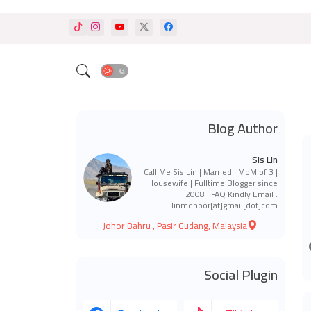
Blog Author
Sis Lin
Call Me Sis Lin | Married | MoM of 3 |
Housewife | Fulltime Blogger since
2008 . FAQ Kindly Email :
linmdnoor[at]gmail[dot]com
Johor Bahru , Pasir Gudang, Malaysia
Social Plugin