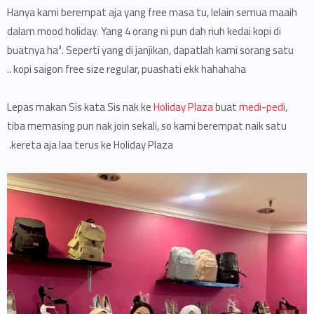
Hanya kami berempat aja yang free masa tu, lelain semua maaih
dalam mood holiday. Yang 4 orang ni pun dah riuh kedai kopi di
buatnya ha³. Seperti yang di janjikan, dapatlah kami sorang satu
kopi saigon free size regular, puashati ekk hahahaha ..
Lepas makan Sis kata Sis nak ke
Holiday Plaza
buat
medi-pedi
,
tiba memasing pun nak join sekali, so kami berempat naik satu
kereta aja laa terus ke Holiday Plaza.