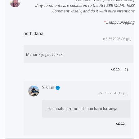
Any comments are subjected to the Act 588 MCMC 1988.
Comment wisely, and do it with pure intentions.
Happy Blogging.
norhidana
يناير 06, 2026 3:55 م
Menarik jugak tu kak
رد
حذف
Sis Lin
يناير 12, 2026 9:54 ص
Hahahaha promosi tahun baru katanya ..
حذف