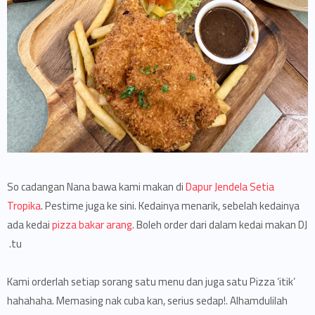
So cadangan Nana bawa kami makan di
Dapur Jendela Setia
Tropika
. Pestime juga ke sini. Kedainya menarik, sebelah kedainya
ada kedai
pizza bakar arang
. Boleh order dari dalam kedai makan DJ
tu.
Kami orderlah setiap sorang satu menu dan juga satu Pizza ‘itik’
hahahaha. Memasing nak cuba kan, serius sedap!. Alhamdulilah