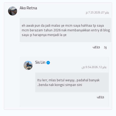
Ako Retna
يناير 07, 2026 7:25 م
eh awak pun da jadi malas ye mcm saya hahhaa tp saya
mcm berazam tahun 2026 nak membanyakkan entry di blog
saya :p harapnya menjadi la ye
رد
حذف
Sis Lin
يناير 12, 2026 9:54 ص
Itu lerr, mlas betul weyyy.. padahal banyak
benda nak kongsi simpan sini..
حذف