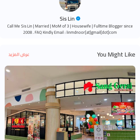
Sis Lin
Call Me Sis Lin | Married | MoM of 3 | Housewife | Fulltime Blogger since
2008 . FAQ Kindly Email : linmdnoor[at]gmail[dot]com
You Might Like
عرض المزيد