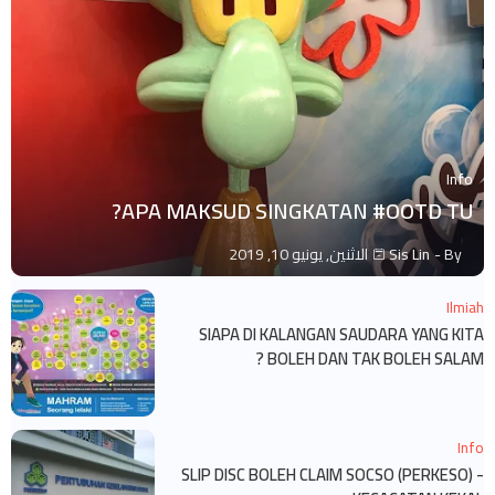
Info
APA MAKSUD SINGKATAN #OOTD TU?
By -
Sis Lin
الاثنين, يونيو 10, 2019
Ilmiah
SIAPA DI KALANGAN SAUDARA YANG KITA
BOLEH DAN TAK BOLEH SALAM ?
Info
SLIP DISC BOLEH CLAIM SOCSO (PERKESO) -