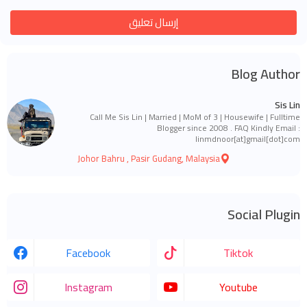
إرسال تعليق
Blog Author
Sis Lin
Call Me Sis Lin | Married | MoM of 3 | Housewife | Fulltime
Blogger since 2008 . FAQ Kindly Email :
linmdnoor[at]gmail[dot]com
Johor Bahru , Pasir Gudang, Malaysia
Social Plugin
Facebook
Tiktok
Instagram
Youtube