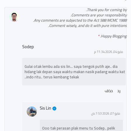
Thank you for coming by.
Comments are your responsibility.
Any comments are subjected to the Act 588 MCMC 1988.
Comment wisely, and do it with pure intentions.
Happy Blogging.
Sodep
مايو 04, 2026 11:34 م
Gulai otak lembu ada sis lin… saya tengok putih aje.. dia
hidang lak depan saya waktu makan nasik padang waktu kat
indo ritu.. terus kembang tekak..
رد
حذف
Sis Lin
مايو 07, 2026 7:53 ص
Ooo tak perasan plak menu tu Sodep.. pelik