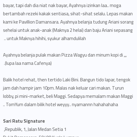
bayar, tapi dah dia niat nak bayar, Ayahnya izinkan laa.. moga
bertambah rezeki kakak sentiasa, sihat-sihat selalu. Lepas makan
kami ke Pavillion Damansara. Ayahnya belanja tudung Ariani sorang
sehelai untuk anak-anak (Maknya 2 helai) dan baju Ariani sepasang
untuk Maknya hihihi, syukur alhamdulilah ..
Ayahnya belanja pulak makan Pizza Wagyu dan minum kopi di ,,,
(lupa laa nama Cafenya).
Balik hotel rehat, then tertido Laki Bini. Bangun tido lapar, tengok
jam dah hampir jam 10pm. Malas nak keluar cari makan. Turun
lobby, pi mini-market, beli Maggi. Sedapya memalam makan Maggi
TomYum dalam bilik hotel weyyy.. nyamannn hahahahaha ..
Sari Ratu Signature
Republik, 1, Jalan Medan Setia 1,