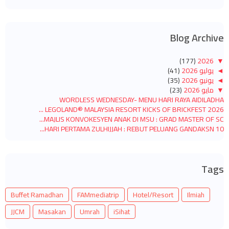
Blog Archive
(177)
2026
▼
◄
يوليو 2026
(41)
◄
يونيو 2026
(35)
▼
مايو 2026
(23)
WORDLESS WEDNESDAY- MENU HARI RAYA AIDILADHA
LEGOLAND® MALAYSIA RESORT KICKS OF BRICKFEST 2026 ...
MAJLIS KONVOKESYEN ANAK DI MSU : GRAD MASTER OF SC...
10 HARI PERTAMA ZULHIJJAH : REBUT PELUANG GANDAKSN...
LEGOLAND® MALAYSIA AND JDT LAUNCH MINILAND SULTAN ...
PEJUANG KURUS SECARA SIHAT : LANGKAH KECIL PERUBAH...
WORDLESS WEDNESDAY - CEKODOK PISANG
Tags
JALAN-JALAN CARI KOPI 10 MEI 2026 : SELAMAT HARI IBU
MULAKAN ISNIN MINGGU BARU DENGAN MOOD CERIA
SLOW LIVING WEEKEND ROUTINE YANG MENENANGKAN
Buffet Ramadhan
FAMmediatrip
Hotel/Resort
Ilmiah
SARAPAN MEE GORENG BAYAM BODO-BODO
HADIAH HARI GURU
JJCM
Masakan
Umrah
iSihat
BENDA KECIL YANG BUAT AKU RASA HAPPY SEKARANG!
OLIVE GUARD+ RAUDHYA : SUPLEMEN HARIAN UNTUK JAGA ...