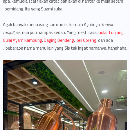
apa, kemudia staff akan catat dan akan di hantar ke meja secara
berhidang. Itu yang Suami suka.
Agak banyak menu yang kami amik, kemain Ayahnya '
tunjuk-
tunjuk
', semua pun nampak sedap. Yang mesti rasa,
Gulai Tunjang
,
Gulai Ayam Kampung
,
Daging Dendeng
,
Keli Goreng
, dan ada
beberapa nama menu lain yang Sis tak ingat namanya, hahahaha ..