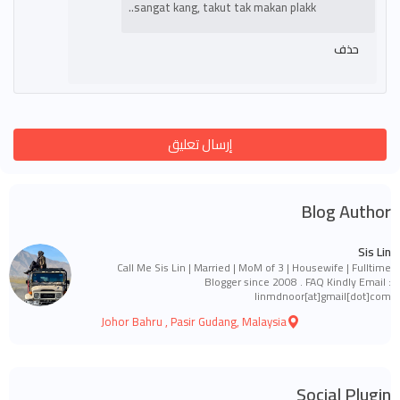
sangat kang, takut tak makan plakk..
حذف
إرسال تعليق
Blog Author
Sis Lin
Call Me Sis Lin | Married | MoM of 3 | Housewife | Fulltime
Blogger since 2008 . FAQ Kindly Email :
linmdnoor[at]gmail[dot]com
Johor Bahru , Pasir Gudang, Malaysia
Social Plugin