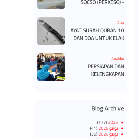
SOCSO (PERKESO) -
KECACATAN KEKAL
Doa
10 AYAT SURAH QURAN
DAN DOA UNTUK ELAK
SIHIR
Anakku
PERSIAPAN DAN
KELENGKAPAN
MENDAFTAR MASUK
UNIVERSITI/POLITEKNIK
/KOLEJ
Blog Archive
(177)
2026
◄
◄
يوليو 2026
(41)
◄
يونيو 2026
(35)