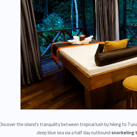
Discover the island’s tranquility between tropical lush by hiking to Tu
deep blue sea via a half day outbound
snorkeling t