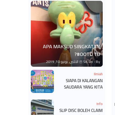
Info
APA MAKSUD SINGKATAN
#OOTD TU?
By -
Sis Lin
الاثنين, يونيو 10, 2019
Ilmiah
SIAPA DI KALANGAN
SAUDARA YANG KITA
BOLEH DAN TAK BOLEH
SALAM ?
Info
SLIP DISC BOLEH CLAIM