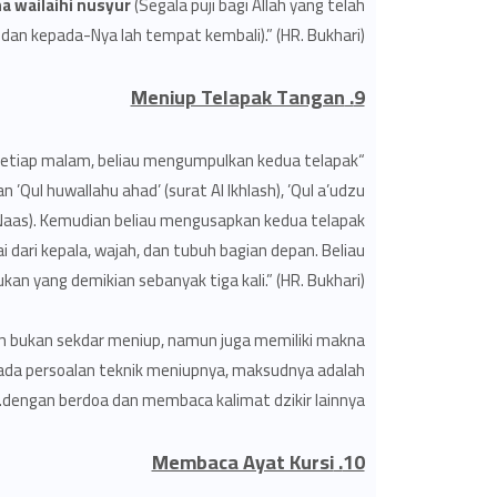
a wailaihi nusyur
(Segala puji bagi Allah yang telah
an kepada-Nya lah tempat kembali).” (HR. Bukhari)
9. Meniup Telapak Tangan
 di setiap malam, beliau mengumpulkan kedua telapak
’Qul huwallahu ahad’ (surat Al Ikhlash), ’Qul a’udzu
 An Naas). Kemudian beliau mengusapkan kedua telapak
dari kepala, wajah, dan tubuh bagian depan. Beliau
kan yang demikian sebanyak tiga kali.” (HR. Bukhari)
 bukan sekdar meniup, namun juga memiliki makna
epada persoalan teknik meniupnya, maksudnya adalah
dengan berdoa dan membaca kalimat dzikir lainnya.
10. Membaca Ayat Kursi