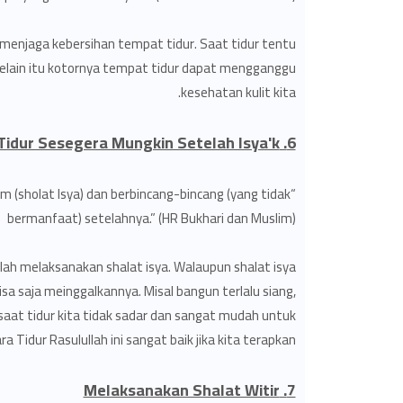
menjaga kebersihan tempat tidur. Saat tidur tentu
Selain itu kotornya tempat tidur dapat mengganggu
kesehatan kulit kita.
6. Tidur Sesegera Mungkin Setelah Isya'k
um (sholat Isya) dan berbincang-bincang (yang tidak
bermanfaat) setelahnya.” (HR Bukhari dan Muslim)
lah melaksanakan shalat isya. Walaupun shalat isya
isa saja meinggalkannya. Misal bangun terlalu siang,
n saat tidur kita tidak sadar dan sangat mudah untuk
a Tidur Rasulullah ini sangat baik jika kita terapkan.
7. Melaksanakan Shalat Witir