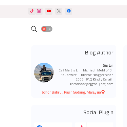
Blog Author
Sis Lin
Call Me Sis Lin | Married | MoM of 3 |
Housewife | Fulltime Blogger since
2008 . FAQ Kindly Email :
linmdnoor[at]gmail[dot]com
Johor Bahru , Pasir Gudang, Malaysia
Social Plugin