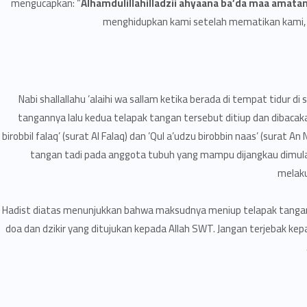
mengucapkan: “
Alhamdulillahilladzii ahyaana ba’da maa amatan
menghidupkan kami setelah mematikan kami, d
“Nabi shallallahu ’alaihi wa sallam ketika berada di tempat tidur
tangannya lalu kedua telapak tangan tersebut ditiup dan dibacakan 
birobbil falaq’ (surat Al Falaq) dan ’Qul a’udzu birobbin naas’ (surat
tangan tadi pada anggota tubuh yang mampu dijangkau dimulai 
melaku
Hadist diatas menunjukkan bahwa maksudnya meniup telapak tangan
doa dan dzikir yang ditujukan kepada Allah SWT. Jangan terjebak k