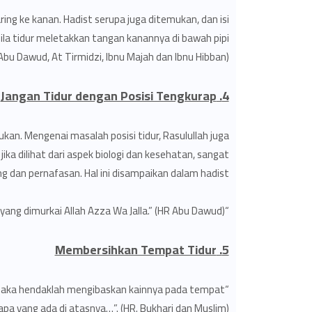
ing ke kanan. Hadist serupa juga ditemukan, dan isi
abila tidur meletakkan tangan kanannya di bawah pipi
Abu Dawud, At Tirmidzi, Ibnu Majah dan Ibnu Hibban)
4. Jangan Tidur dengan Posisi Tengkurap
kan. Mengenai masalah posisi tidur, Rasulullah juga
jika dilihat dari aspek biologi dan kesehatan, sangat
 dan pernafasan. Hal ini disampaikan dalam hadist,
“Sesungguhnya (posisi tidur tengkurap) itu adalah posisi tidur yang dimurkai Allah Azza Wa Jalla.” (HR Abu Dawud)
5. Membersihkan Tempat Tidur
, maka hendaklah mengibaskan kainnya pada tempat
 apa yang ada di atasnya…”. (HR. Bukhari dan Muslim).