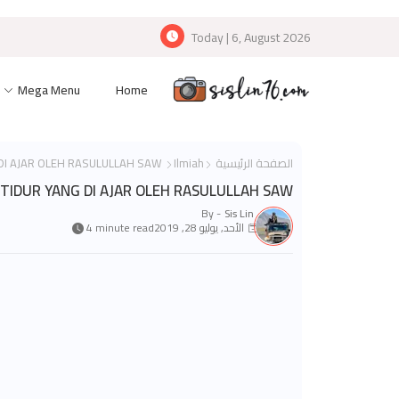
Today | 6, August 2026
Mega Menu
Home
الصفحة الرئيسية
Ilmiah
AMALAN DAN DOA SEBELUM DAN SELEPAS BANGUN TIDUR YANG DI AJAR OLEH RASULULLAH SAW
TIDUR YANG DI AJAR OLEH RASULULLAH SAW
By -
Sis Lin
الأحد, يوليو 28, 2019
4 minute read