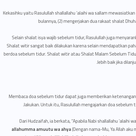
“Kekasihku yaitu Rasulullah shallallahu ‘alaihi wa sallam mewasiatkan
bulannya, (2) mengerjakan dua rakaat shalat Dhuha,
Selain shalat isya wajib sebelum tidur, Rasulullah juga menyara
Shalat witir sangat baik dilakukan karena selain mendapatkan pah
berdoa sebelum tidur. Shalat witir atau Shalat Malam Sebelum Tidu
lebih baik jika dilan
Membaca doa sebelum tidur dapat juga memberikan ketenangan da
lakukan. Untuk itu, Rasulullah mengajarkan doa sebelum t
Dari Hudzaifah, ia berkata, “Apabila Nabi shallallahu ‘alaihi
allahumma amuutu wa ahya
(Dengan nama-Mu, Ya Allah aku mat