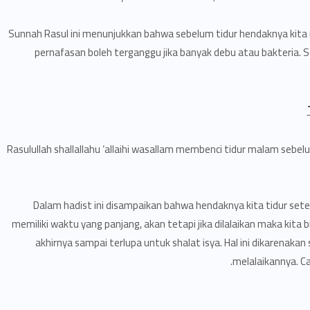
Sunnah Rasul ini menunjukkan bahwa sebelum tidur hendaknya kita 
pernafasan boleh terganggu jika banyak debu atau bakteria. 
“Rasulullah shallallahu ‘allaihi wasallam membenci tidur malam sebel
Dalam hadist ini disampaikan bahwa hendaknya kita tidur sete
memiliki waktu yang panjang, akan tetapi jika dilalaikan maka kita b
akhirnya sampai terlupa untuk shalat isya. Hal ini dikarenaka
melalaikannya. Car