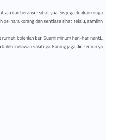
t aja dan beransur sihat yaa..Sis juga doakan moga
ah pelihara korang dan sentiasa sihat selalu, aamiinn..
 rumah, bolehlah beri Suami minum hari-hari nanti..
i boleh melawan sakitnya. Korang jaga diri semua ya..