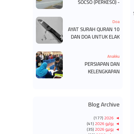
SOCSO (PERKESO) -
KECACATAN KEKAL
Doa
10 AYAT SURAH QURAN
DAN DOA UNTUK ELAK
SIHIR
Anakku
PERSIAPAN DAN
KELENGKAPAN
MENDAFTAR MASUK
UNIVERSITI/POLITEKNIK
/KOLEJ
Blog Archive
(177)
2026
◄
◄
يوليو 2026
(41)
◄
يونيو 2026
(35)