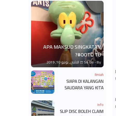
Info
APA MAKSUD SINGKATAN
#OOTD TU?
By -
Sis Lin
الاثنين, يونيو 10, 2019
Ilmiah
SIAPA DI KALANGAN
SAUDARA YANG KITA
BOLEH DAN TAK BOLEH
SALAM ?
Info
SLIP DISC BOLEH CLAIM