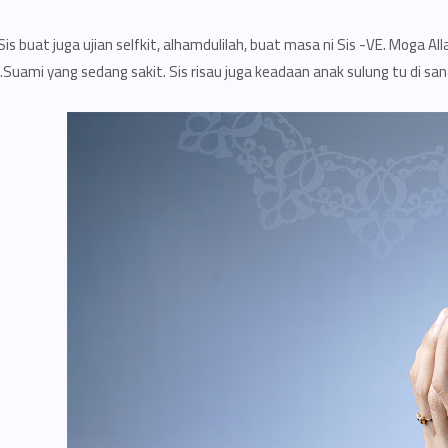
Sis buat juga ujian selfkit, alhamdulilah, buat masa ni Sis -VE. Moga All
Suami yang sedang sakit. Sis risau juga keadaan anak sulung tu di sana