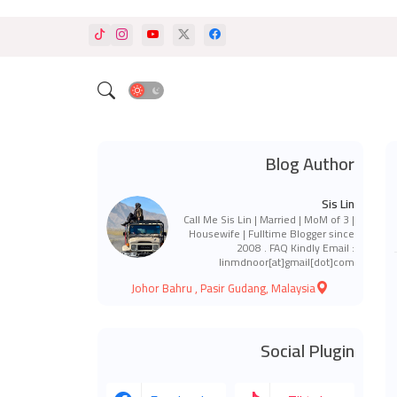
Blog Author
Sis Lin
Call Me Sis Lin | Married | MoM of 3 |
Housewife | Fulltime Blogger since
2008 . FAQ Kindly Email :
linmdnoor[at]gmail[dot]com
Johor Bahru , Pasir Gudang, Malaysia
Social Plugin