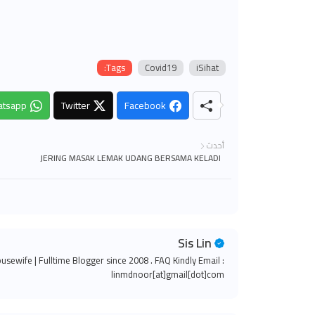
Tags:
Covid19
iSihat
tsapp
Twitter
Facebook
أحدث
JERING MASAK LEMAK UDANG BERSAMA KELADI
Sis Lin
ousewife | Fulltime Blogger since 2008 . FAQ Kindly Email :
linmdnoor[at]gmail[dot]com