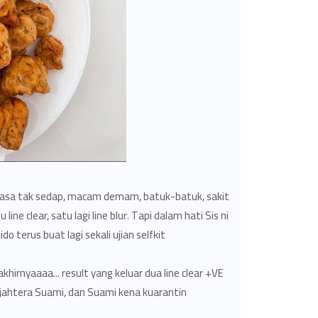
rasa tak sedap, macam demam, batuk-batuk, sakit
ine clear, satu lagi line blur. Tapi dalam hati Sis ni
do terus buat lagi sekali ujian selfkit.
 akhirnyaaaa... result yang keluar dua line clear +VE
Sejahtera Suami, dan Suami kena kuarantin