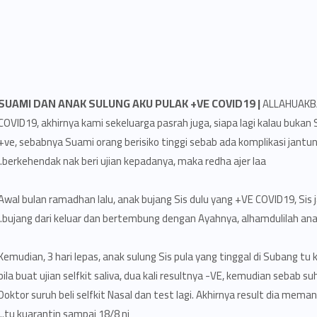
SUAMI DAN ANAK SULUNG AKU PULAK +VE COVID19 |
ALLAHUAKBAR
COVID19, akhirnya kami sekeluarga pasrah juga, siapa lagi kalau bukan
+ve, sebabnya Suami orang berisiko tinggi sebab ada komplikasi jantung. 
berkehendak nak beri ujian kepadanya, maka redha ajer laa.
Awal bulan ramadhan lalu, anak bujang Sis dulu yang +VE COVID19, Sis j
bujang dari keluar dan bertembung dengan Ayahnya, alhamdulilah ana
Kemudian, 3 hari lepas, anak sulung Sis pula yang tinggal di Subang tu
bila buat ujian selfkit saliva, dua kali resultnya -VE, kemudian sebab 
Doktor suruh beli selfkit Nasal dan test lagi. Akhirnya result dia me
tu kuarantin sampai 18/8 ni..