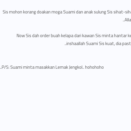
Sis mohon korang doakan moga Suami dan anak sulung Sis sihat-siha
All
Now Sis dah order buah kelapa dari kawan Sis minta hantar ke
inshaallah Suami Sis kuat, dia past
P/S: Suami minta masakkan Lemak Jengkol.. hohohoho..