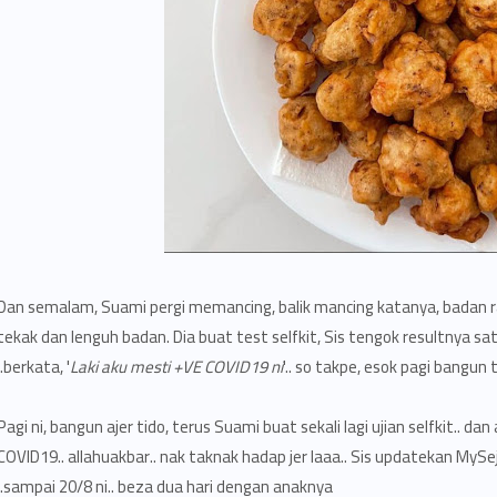
Dan semalam, Suami pergi memancing, balik mancing katanya, badan 
tekak dan lenguh badan. Dia buat test selfkit, Sis tengok resultnya satu l
berkata, '
Laki aku mesti +VE COVID19 ni
'.. so takpe, esok pagi bangun ti
Pagi ni, bangun ajer tido, terus Suami buat sekali lagi ujian selfkit.. dan
COVID19.. allahuakbar.. nak taknak hadap jer laaa.. Sis updatekan My
sampai 20/8 ni.. beza dua hari dengan anaknya.