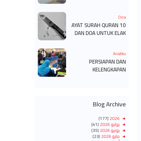
KECACATAN KEKAL
Doa
10 AYAT SURAH QURAN
DAN DOA UNTUK ELAK
SIHIR
Anakku
PERSIAPAN DAN
KELENGKAPAN
MENDAFTAR MASUK
UNIVERSITI/POLITEKNIK
/KOLEJ
Blog Archive
(177)
2026
◄
◄
يوليو 2026
(41)
◄
يونيو 2026
(35)
◄
مايو 2026
(23)