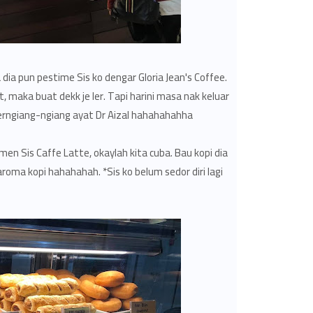
dia pun pestime Sis ko dengar Gloria Jean's Coffee.
maka buat dekk je ler. Tapi harini masa nak keluar
erngiang-ngiang ayat Dr Aizal hahahahahha..
men Sis Caffe Latte, okaylah kita cuba. Bau kopi dia
roma kopi hahahahah. *Sis ko belum sedor diri lagi