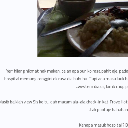
Yerr hilang nikmat nak makan, telan apa pun ko rasa pahit aje, pa
hospital memang cenggini ek rasa dia huhuhu. Tapi ada masa lauk hos
western dia oii, lamb chop pu
Nasib baiklah view Sis ko tu, dah macam ala-ala check-in kat Trove 
tak pool aje hahahah
Kenapa masuk hospital ? 