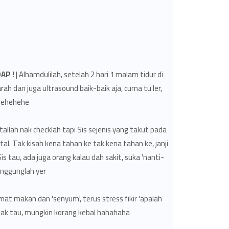
AP !
| Alhamdulilah, setelah 2 hari 1 malam tidur di
rah dan juga ultrasound baik-baik aja, cuma tu ler,
hehehehe.
itallah nak checklah tapi Sis sejenis yang takut pada
ital. Tak kisah kena tahan ke tak kena tahan ke, janji
is tau, ada juga orang kalau dah sakit, suka 'nanti-
anggunglah yer.
nikmat makan dan 'senyum', terus stress fikir 'apalah
is tak tau, mungkin korang kebal hahahaha.