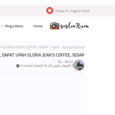
Today | 6, August 2026
Mega Menu
Home
الصفحة الرئيسية
Sakit
KELUAR AJE HOSPITAL, DAPAT UPAH GLORIA JEAN'S COFFEE, SEDAP !
 DAPAT UPAH GLORIA JEAN'S COFFEE, SEDAP !
By -
Sis Lin
الأربعاء, مارس 20, 2019
3 minute read