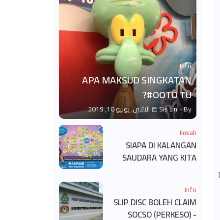
Info
APA MAKSUD SINGKATAN
#OOTD TU?
By -
Sis Lin
الاثنين, يونيو 10, 2019
Ilmiah
SIAPA DI KALANGAN
SAUDARA YANG KITA
BOLEH DAN TAK BOLEH
SALAM ?
Info
SLIP DISC BOLEH CLAIM
SOCSO (PERKESO) -