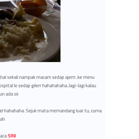
dahal sekali nampak macam sedap ajerrr..ke menu
pital le sedap gilerr hahahahaha..lagi-lagi kalau
n ada oii..
Hotel hahahaha. Sejuk mata memandang luar tu, cuma
ah.
Baca
SINI