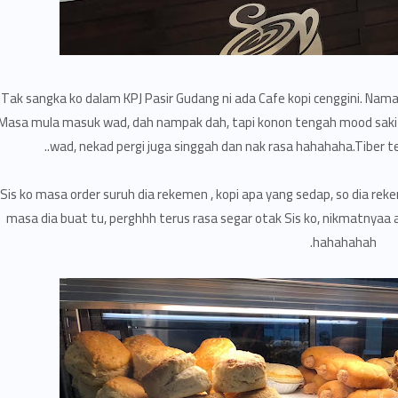
Tak sangka ko dalam KPJ Pasir Gudang ni ada Cafe kopi cenggini. Nama 
Masa mula masuk wad, dah nampak dah, tapi konon tengah mood sakit, 
wad, nekad pergi juga singgah dan nak rasa hahahaha.Tiber t
Sis ko masa order suruh dia rekemen , kopi apa yang sedap, so dia reke
masa dia buat tu, perghhh terus rasa segar otak Sis ko, nikmatnyaa a
hahahahah.