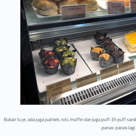
Bukan tu je, ada juga jual kek, roti, muffin dan juga puff. Eh puff sard
panas-panas lagi.