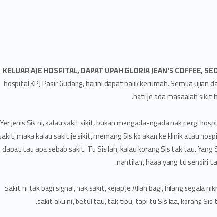
KELUAR AJE HOSPITAL, DAPAT UPAH GLORIA JEAN'S COFFEE, SED
hospital KPJ Pasir Gudang, harini dapat balik kerumah. Semua ujian da
hati je ada masaalah sikit 
Yer jenis Sis ni, kalau sakit sikit, bukan mengada-ngada nak pergi hosp
sakit, maka kalau sakit je sikit, memang Sis ko akan ke klinik atau hosp
dapat tau apa sebab sakit. Tu Sis lah, kalau korang Sis tak tau. Yang S
nantilah', haaa yang tu sendiri t
Sakit ni tak bagi signal, nak sakit, kejap je Allah bagi, hilang segala 
sakit aku ni', betul tau, tak tipu, tapi tu Sis laa, korang S