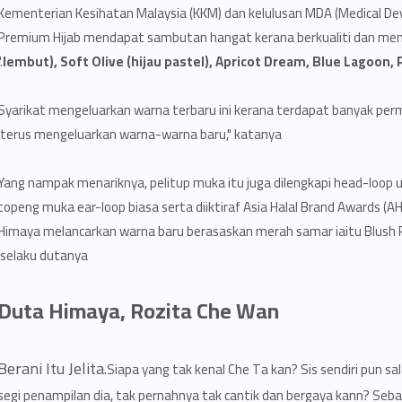
Kementerian Kesihatan Malaysia (KKM) dan kelulusan MDA (Medical Dev
Premium Hijab mendapat sambutan hangat kerana berkualiti dan mem
"
lembut), Soft Olive (hijau pastel), Apricot Dream, Blue Lagoon, 
"Syarikat mengeluarkan warna terbaru ini kerana terdapat banyak pe
terus mengeluarkan warna-warna baru," katanya.
Yang nampak menariknya, pelitup muka itu juga dilengkapi head-loo
topeng muka ear-loop biasa serta diiktiraf Asia Halal Brand Awards (A
Himaya melancarkan warna baru berasaskan merah samar iaitu Blush Ro
selaku dutanya.
Duta Himaya, Rozita Che Wan
Berani Itu Jelita.
Siapa yang tak kenal Che Ta kan? Sis sendiri pun s
segi penampilan dia, tak pernahnya tak cantik dan bergaya kann? Seb