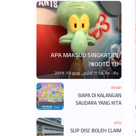
Info
APA MAKSUD SINGKATAN
#OOTD TU?
By -
Sis Lin
الاثنين, يونيو 10, 2019
Ilmiah
SIAPA DI KALANGAN
SAUDARA YANG KITA
BOLEH DAN TAK BOLEH
.
SALAM ?
Info
SLIP DISC BOLEH CLAIM