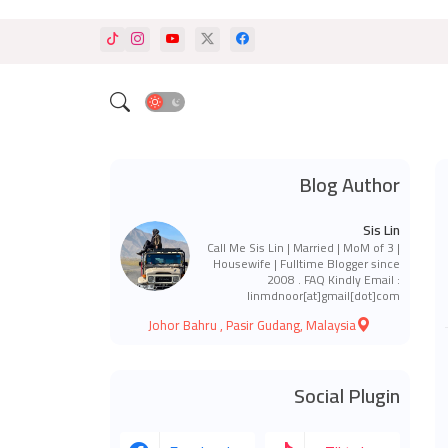
Blog Author
Sis Lin
Call Me Sis Lin | Married | MoM of 3 |
Housewife | Fulltime Blogger since
2008 . FAQ Kindly Email :
linmdnoor[at]gmail[dot]com
Johor Bahru , Pasir Gudang, Malaysia
Social Plugin