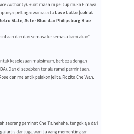
ice Authority). Buat masa ini pelitup muka Himaya
punyai pelbagai warna iaitu
Love Latte (coklat
Retro Slate, Aster Blue dan Philipsburg Blue
rmintaan dan dari semasa ke semasa kami akan
p untuk keselesaan maksimum, berbeza dengan
HBA). Dan di sebabkan terlalu ramai permintaan,
se dan melantik pelakon jelita, Rozita Che Wan,
alah seorang peminat Che Ta hehehe, tengok aje dari
agai artis dan juga wanita yang mementingkan