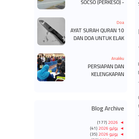
SOCSO (PERKESO) -
KECACATAN KEKAL
Doa
10 AYAT SURAH QURAN
DAN DOA UNTUK ELAK
SIHIR
Anakku
PERSIAPAN DAN
KELENGKAPAN
MENDAFTAR MASUK
UNIVERSITI/POLITEKNIK
/KOLEJ
Blog Archive
(177)
2026
◄
◄
يوليو 2026
(41)
◄
يونيو 2026
(35)