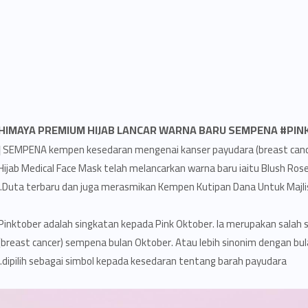
HIMAYA PREMIUM HIJAB LANCAR WARNA BARU SEMPENA #PI
|
SEMPENA kempen kesedaran mengenai kanser payudara (breast cance
Hijab Medical Face Mask telah melancarkan warna baru iaitu Blush R
Duta terbaru dan juga merasmikan Kempen Kutipan Dana Untuk Majli
Pinktober adalah singkatan kepada Pink Oktober. Ia merupakan sala
(breast cancer) sempena bulan Oktober. Atau lebih sinonim dengan bu
dipilih sebagai simbol kepada kesedaran tentang barah payudara.