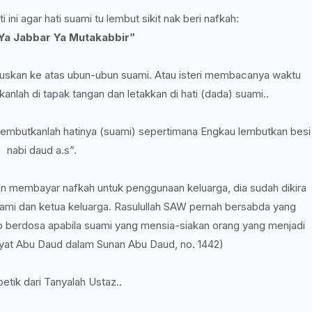
 ini agar hati suami tu lembut sikit nak beri nafkah:
 Ya Jabbar Ya Mutakabbir”
skan ke atas ubun-ubun suami. Atau isteri membacanya waktu
kanlah di tapak tangan dan letakkan di hati (dada) suami..
h, lembutkanlah hatinya (suami) sepertimana Engkau lembutkan besi
nabi daud a.s”.
 membayar nafkah untuk penggunaan keluarga, dia sudah dikira
mi dan ketua keluarga. Rasulullah SAW pernah bersabda yang
 berdosa apabila suami yang mensia-siakan orang yang menjadi
yat Abu Daud dalam Sunan Abu Daud, no. 1442)
ipetik dari Tanyalah Ustaz..