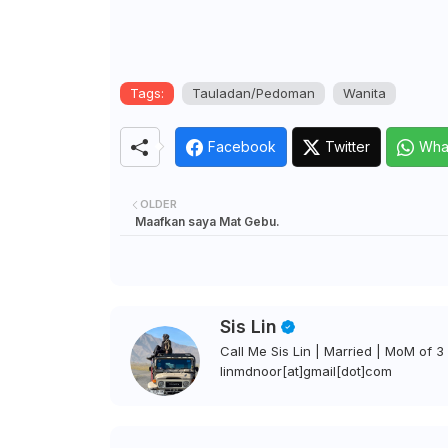
Tags:
Tauladan/Pedoman
Wanita
Facebook
Twitter
Wha
OLDER
Maafkan saya Mat Gebu.
Sis Lin
Call Me Sis Lin | Married | MoM of 3 
linmdnoor[at]gmail[dot]com