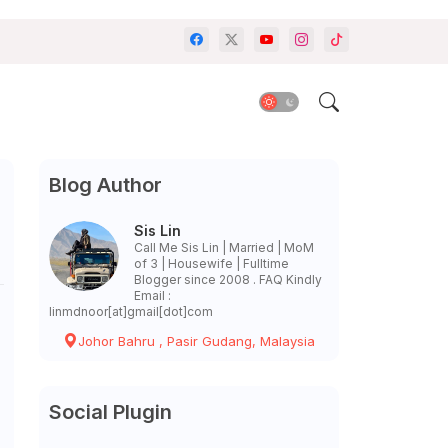
Blog Author
Sis Lin
Call Me Sis Lin | Married | MoM
of 3 | Housewife | Fulltime
Blogger since 2008 . FAQ Kindly
Email :
linmdnoor[at]gmail[dot]com
Johor Bahru , Pasir Gudang, Malaysia
Social Plugin