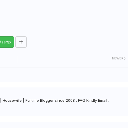
tsapp
NEWER
| Housewife | Fulltime Blogger since 2008 . FAQ Kindly Email :