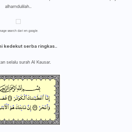
alhamdulilah..
mage search dari en.google.
i kedekut serba ringkas..
an selalu surah Al Kausar.