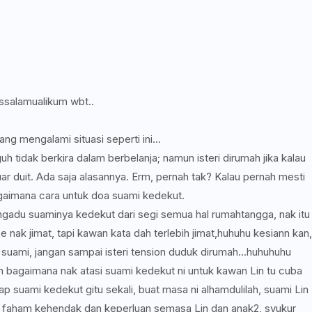
ssalamualikum wbt..
ng mengalami situasi seperti ini...
idak berkira dalam berbelanja; namun isteri dirumah jika kalau
ar duit. Ada saja alasannya. Erm, pernah tak? Kalau pernah mesti
aimana cara untuk doa suami kedekut.
ngadu suaminya kedekut dari segi semua hal rumahtangga, nak itu
 nak jimat, tapi kawan kata dah terlebih jimat,huhuhu kesiann kan,
suami, jangan sampai isteri tension duduk dirumah...huhuhuhu
n bagaimana nak atasi suami kedekut ni untuk kawan Lin tu cuba
ap suami kedekut gitu sekali, buat masa ni alhamdulilah, suami Lin
 faham kehendak dan keperluan semasa Lin dan anak2, syukur