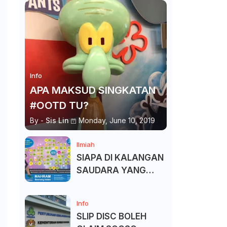
Info
APA MAKSUD SINGKATAN
#OOTD TU?
By -
Sis Lin
Monday, June 10, 2019
Ilmiah
SIAPA DI KALANGAN
SAUDARA YANG
KITA BOLEH DAN
TAK BOLEH SALAM ?
Info
SLIP DISC BOLEH