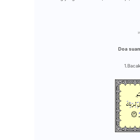
i
Doa suam
1.Bacak