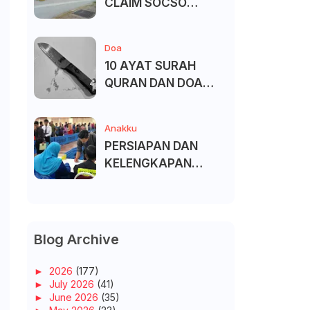
CLAIM SOCSO
(PERKESO) -
KECACATAN KEKAL
Doa
10 AYAT SURAH
QURAN DAN DOA
UNTUK ELAK SIHIR
Anakku
PERSIAPAN DAN
KELENGKAPAN
MENDAFTAR MASUK
UNIVERSITI/POLITEK
NIK/KOLEJ
Blog Archive
►
2026
(177)
►
July 2026
(41)
►
June 2026
(35)