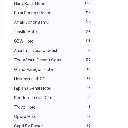
►
July 2024
(49)
Hard Rock Hotel
(20)
►
June 2024
(51)
Pulai Springs Resort
(17)
►
May 2024
(34)
►
April 2024
(20)
Amari Johor Bahru
(14)
►
March 2024
(73)
►
February 2024
(58)
Thistle Hotel
(14)
►
January 2024
(24)
►
2023
(483)
GBW Hotel
(13)
►
December 2023
(31)
Anantara Desaru Coast
(11)
►
November 2023
(40)
►
October 2023
(30)
The Westin Desaru Coast
(10)
►
September 2023
(51)
►
August 2023
(41)
Grand Paragon Hotel
(9)
►
July 2023
(40)
►
June 2023
(32)
HolidayInn JBCC
(9)
►
May 2023
(19)
Impiana Senai Hotel
(8)
►
April 2023
(29)
►
March 2023
(86)
Ponderosa Golf Club
(8)
►
February 2023
(42)
►
January 2023
(42)
Trove Hotel
(8)
►
2022
(575)
►
Opero Hotel
December 2022
(51)
(7)
►
November 2022
(27)
Capri By Fraser
(6)
►
October 2022
(35)