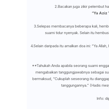
2.Bacakan juga zikir pelembut hati
“Ya Aziz
3.Selepas membacanya beberapa kali, hembu
suami tidur nyenyak. Selain itu hembus
4.Selain daripada itu amalkan doa ini: “Ya Alla
**Tahukah Anda apabila seorang suami enggan
mengabaikan tanggungjawabnya sebagai sua
bermaksud, “Cukuplah seseorang itu dianggap
tanggungannya.” (Hadis riwa
Info: d