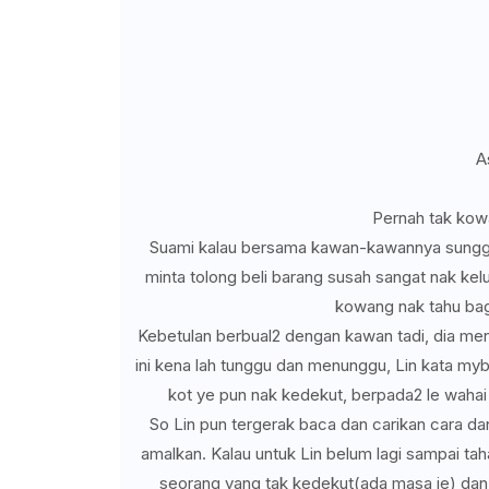
A
Pernah tak kowa
Suami kalau bersama kawan-kawannya sungguh t
minta tolong beli barang susah sangat nak kelu
kowang nak tahu bag
Kebetulan berbual2 dengan kawan tadi, dia me
ini kena lah tunggu dan menunggu, Lin kata mybe
kot ye pun nak kedekut, berpada2 le wahai 
So Lin pun tergerak baca dan carikan cara da
amalkan. Kalau untuk Lin belum lagi sampai tah
seorang yang tak kedekut(ada masa je) dan