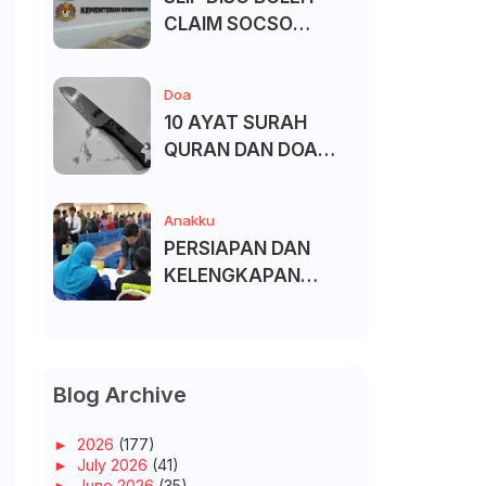
CLAIM SOCSO
(PERKESO) -
KECACATAN KEKAL
Doa
10 AYAT SURAH
QURAN DAN DOA
UNTUK ELAK SIHIR
Anakku
PERSIAPAN DAN
KELENGKAPAN
MENDAFTAR MASUK
UNIVERSITI/POLITEK
NIK/KOLEJ
Blog Archive
►
2026
(177)
►
July 2026
(41)
►
June 2026
(35)