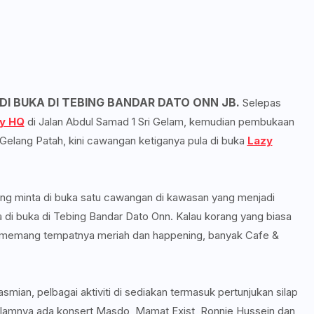
I BUKA DI TEBING BANDAR DATO ONN JB.
Selepas
y HQ
di Jalan Abdul Samad 1 Sri Gelam, kemudian pembukaan
Gelang Patah, kini cawangan ketiganya pula di buka
Lazy
ng minta di buka satu cawangan di kawasan yang menjadi
 di buka di Tebing Bandar Dato Onn. Kalau korang yang biasa
na, memang tempatnya meriah dan happening, banyak Cafe &
mian, pelbagai aktiviti di sediakan termasuk pertunjukan silap
lamnya ada konsert Masdo, Mamat Exist, Ronnie Hussein dan