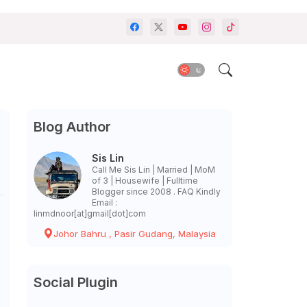
Blog Author
Sis Lin
Call Me Sis Lin | Married | MoM
of 3 | Housewife | Fulltime
Blogger since 2008 . FAQ Kindly
Email :
linmdnoor[at]gmail[dot]com
Johor Bahru , Pasir Gudang, Malaysia
Social Plugin