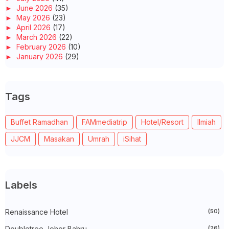
►
June 2026
(35)
►
May 2026
(23)
►
April 2026
(17)
►
March 2026
(22)
►
February 2026
(10)
►
January 2026
(29)
►
2025
(260)
►
December 2025
(14)
►
November 2025
(10)
Tags
►
October 2025
(14)
►
September 2025
(14)
►
August 2025
(6)
Buffet Ramadhan
FAMmediatrip
Hotel/Resort
Ilmiah
►
July 2025
(20)
►
June 2025
(22)
JJCM
Masakan
Umrah
iSihat
►
May 2025
(32)
►
April 2025
(11)
►
March 2025
(27)
►
February 2025
(52)
►
January 2025
(38)
Labels
▼
2024
(448)
►
December 2024
(27)
►
Renaissance Hotel
November 2024
(21)
(50)
►
October 2024
(33)
Doubletree Johor Bahru
(26)