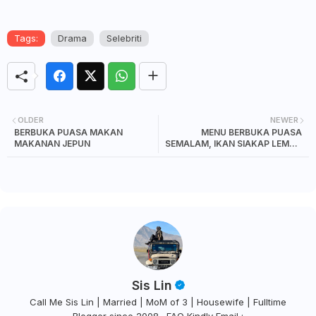
Tags:
Drama
Selebriti
OLDER
NEWER
BERBUKA PUASA MAKAN
MENU BERBUKA PUASA
MAKANAN JEPUN
SEMALAM, IKAN SIAKAP LEMAK
CILI API
Sis Lin
Call Me Sis Lin | Married | MoM of 3 | Housewife | Fulltime
Blogger since 2008 . FAQ Kindly Email :