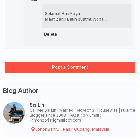
Selamat Hari Raya
Maaf Zahir Batin buatmu Nona ..
Delete
Post a Comment
Blog Author
Sis Lin
Call Me Sis Lin | Married | MoM of 3 | Housewife | Fulltime
Blogger since 2008 . FAQ Kindly Email :
linmdnoor[at]gmail[dot]com
Johor Bahru , Pasir Gudang, Malaysia