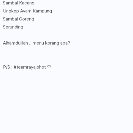
Sambal Kacang
Ungkep Ayam Kampung
Sambal Goreng
Serunding
Alhamdulilah .. menu korang apa?
P/S : #teamrayajohot 🤍