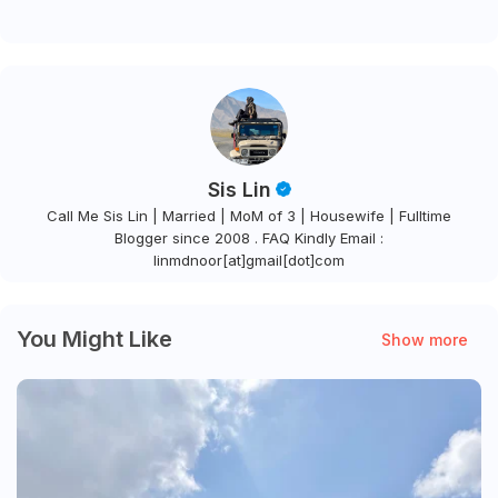
Sis Lin
Call Me Sis Lin | Married | MoM of 3 | Housewife | Fulltime
Blogger since 2008 . FAQ Kindly Email :
linmdnoor[at]gmail[dot]com
You Might Like
Show more