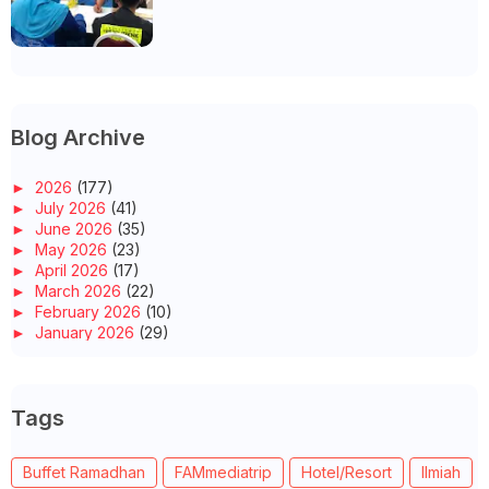
UNIVERSITI/POLITEKNIK/KOLEJ
Blog Archive
►
2026
(177)
►
July 2026
(41)
►
June 2026
(35)
►
May 2026
(23)
►
April 2026
(17)
►
March 2026
(22)
►
February 2026
(10)
►
January 2026
(29)
►
2025
(260)
►
December 2025
(14)
►
November 2025
(10)
Tags
►
October 2025
(14)
►
September 2025
(14)
►
August 2025
(6)
Buffet Ramadhan
FAMmediatrip
Hotel/Resort
Ilmiah
►
July 2025
(20)