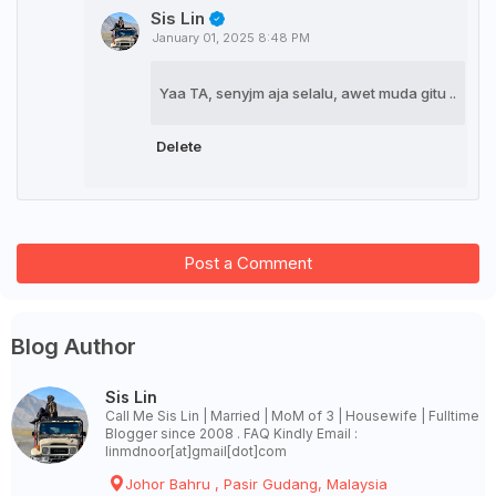
Sis Lin
January 01, 2025 8:48 PM
Yaa TA, senyjm aja selalu, awet muda gitu ..
Delete
Post a Comment
Blog Author
Sis Lin
Call Me Sis Lin | Married | MoM of 3 | Housewife | Fulltime
Blogger since 2008 . FAQ Kindly Email :
linmdnoor[at]gmail[dot]com
Johor Bahru , Pasir Gudang, Malaysia