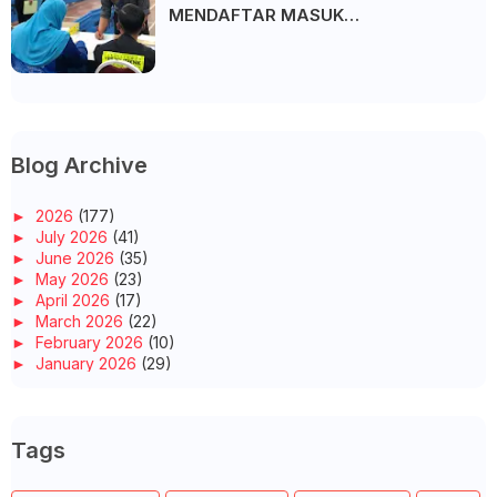
MENDAFTAR MASUK
UNIVERSITI/POLITEKNIK/KOLEJ
Blog Archive
►
2026
(177)
►
July 2026
(41)
►
June 2026
(35)
►
May 2026
(23)
►
April 2026
(17)
►
March 2026
(22)
►
February 2026
(10)
►
January 2026
(29)
►
2025
(260)
►
December 2025
(14)
►
November 2025
(10)
Tags
►
October 2025
(14)
►
September 2025
(14)
►
August 2025
(6)