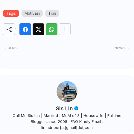
Tags:
Motivasi
Tips
OLDER
NEWER
Sis Lin
Call Me Sis Lin | Married | MoM of 3 | Housewife | Fulltime
Blogger since 2008 . FAQ Kindly Email :
linmdnoor[at]gmail[dot]com