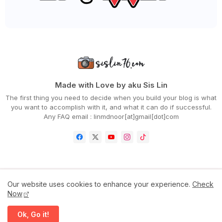
►
February 2022
(54)
►
January 2022
(52)
►
2021
(745)
►
December 2021
(43)
►
November 2021
(36)
►
October 2021
(50)
►
September 2021
(55)
►
August 2021
(63)
►
July 2021
(70)
Made with Love by aku Sis Lin
►
June 2021
(86)
The first thing you need to decide when you build your blog is what
►
May 2021
(53)
you want to accomplish with it, and what it can do if successful.
►
April 2021
(81)
Any FAQ email : linmdnoor[at]gmail[dot]com
►
March 2021
(70)
►
February 2021
(71)
►
January 2021
(67)
►
2020
(797)
►
December 2020
(68)
►
November 2020
(85)
►
October 2020
(62)
Home
Contact Us
Disclaimer
Privacy Policy
Our website uses cookies to enhance your experience.
Check
►
September 2020
(55)
Now
►
August 2020
(36)
►
July 2020
(63)
All Right Reserved Copyright ©
Ok, Go it!
►
June 2020
(72)
Sis Lin