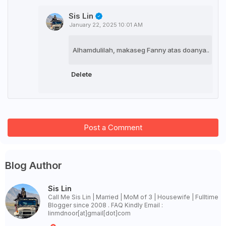
Sis Lin
January 22, 2025 10:01 AM
Alhamdulilah, makaseg Fanny atas doanya..
Delete
Post a Comment
Blog Author
Sis Lin
Call Me Sis Lin | Married | MoM of 3 | Housewife | Fulltime
Blogger since 2008 . FAQ Kindly Email :
linmdnoor[at]gmail[dot]com