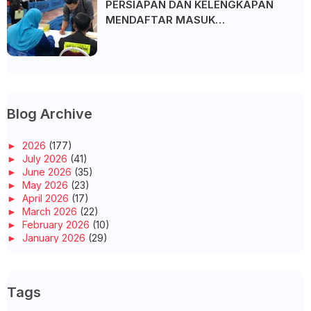
PERSIAPAN DAN KELENGKAPAN
MENDAFTAR MASUK
UNIVERSITI/POLITEKNIK/KOLEJ
Blog Archive
►
2026
(177)
►
July 2026
(41)
►
June 2026
(35)
►
May 2026
(23)
►
April 2026
(17)
►
March 2026
(22)
►
February 2026
(10)
►
January 2026
(29)
▼
2025
(260)
►
December 2025
(14)
►
November 2025
(10)
Tags
►
October 2025
(14)
►
September 2025
(14)