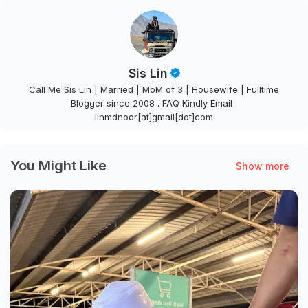
Sis Lin
Call Me Sis Lin | Married | MoM of 3 | Housewife | Fulltime
Blogger since 2008 . FAQ Kindly Email :
linmdnoor[at]gmail[dot]com
You Might Like
Show more