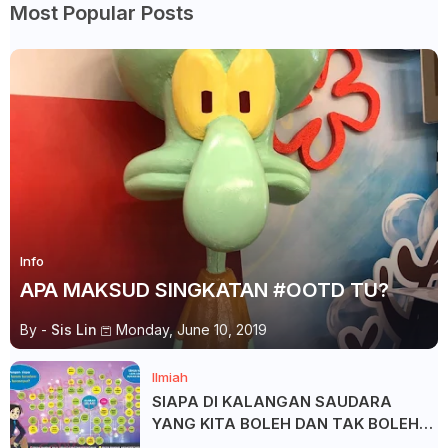
Most Popular Posts
Info
APA MAKSUD SINGKATAN #OOTD TU?
By -
Sis Lin
Monday, June 10, 2019
Ilmiah
SIAPA DI KALANGAN SAUDARA
YANG KITA BOLEH DAN TAK BOLEH
SALAM ?