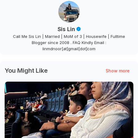
Sis Lin
Call Me Sis Lin | Married | MoM of 3 | Housewife | Fulltime
Blogger since 2008 . FAQ Kindly Email :
linmdnoor[at]gmail[dot]com
You Might Like
Show more