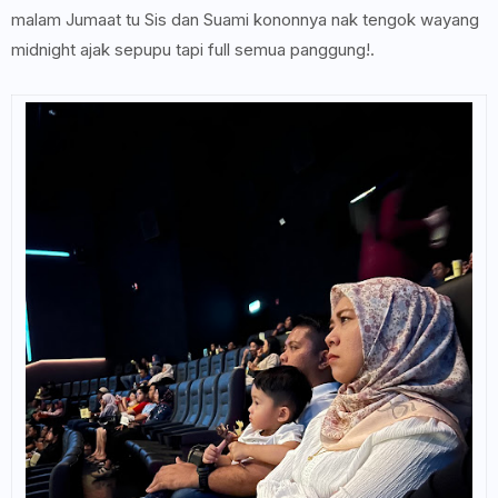
malam Jumaat tu Sis dan Suami kononnya nak tengok wayang
midnight ajak sepupu tapi full semua panggung!.