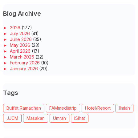
Blog Archive
►
2026
(177)
►
July 2026
(41)
►
June 2026
(35)
►
May 2026
(23)
►
April 2026
(17)
►
March 2026
(22)
►
February 2026
(10)
►
January 2026
(29)
▼
2025
(260)
►
December 2025
(14)
►
November 2025
(10)
Tags
►
October 2025
(14)
►
September 2025
(14)
►
August 2025
(6)
Buffet Ramadhan
FAMmediatrip
Hotel/Resort
Ilmiah
►
July 2025
(20)
►
June 2025
(22)
JJCM
Masakan
Umrah
iSihat
►
May 2025
(32)
▼
April 2025
(11)
WORDLESS WEDNESDAY - TELUR PINDANG