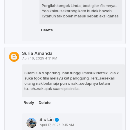
Pergilah tengok Linda, best giler filemnya..
Yaa kalau sekarang kata budak bawah
12tahun tak boleh masuk sebab aksi ganas
Delete
Suria Amanda
April 16, 2025 4:31 PM
Suami SA x sporting...nak tunggu masuk Netflix...dia x
suka tgok film melayu kat panggung...lerr...sesekali
orang nak belanaja pun x nak...sedapnya ketam
tu...eh..nak ajak suami pi sini la..
Reply
Delete
Sis Lin
April 17, 2025 9:15 AM