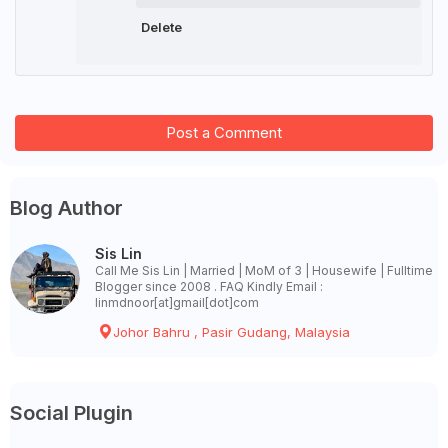
Delete
Post a Comment
Blog Author
Sis Lin
Call Me Sis Lin | Married | MoM of 3 | Housewife | Fulltime
Blogger since 2008 . FAQ Kindly Email :
linmdnoor[at]gmail[dot]com
Johor Bahru , Pasir Gudang, Malaysia
Social Plugin