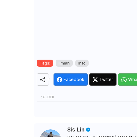
Tags:
Ilmiah
Info
Facebook
Twitter
Wha
OLDER
Sis Lin