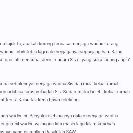
 tajuk tu, apakah korang terbiasa menjaga wudhu korang
udhu, lebih-lebih lagi nak menjaganya sepanjang hari. Kalau
uar, barulah mencuba. Jenis macam Sis ni yang suka ‘buang angin’
s cuba sebolehnya menjaga wudhu Sis dari mula keluar rumah
 memudahkan urusan ibadah Sis. Sebab tu jika boleh, keluar rumah
olat terus. Kalau tak kena bawa telekung.
jaga wudhu ni. Banyak kelebihannya dalam menjaga wudhu
 mengambil wudhu walaupun kita masih lagi dalam keadaan
asaan yang diamalkan Rasulullah SAW.