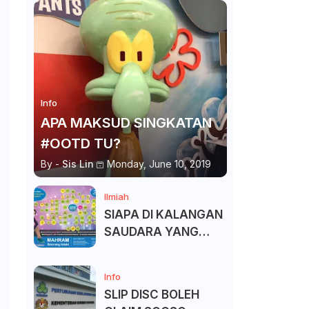
Info
APA MAKSUD SINGKATAN
#OOTD TU?
By -
Sis Lin
Monday, June 10, 2019
Ilmiah
SIAPA DI KALANGAN
SAUDARA YANG
KITA BOLEH DAN
TAK BOLEH SALAM ?
Info
SLIP DISC BOLEH