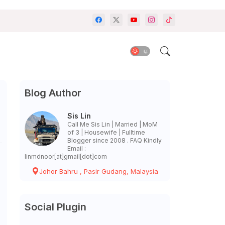
Blog Author
Sis Lin
Call Me Sis Lin | Married | MoM
of 3 | Housewife | Fulltime
Blogger since 2008 . FAQ Kindly
Email :
linmdnoor[at]gmail[dot]com
Johor Bahru , Pasir Gudang, Malaysia
Social Plugin