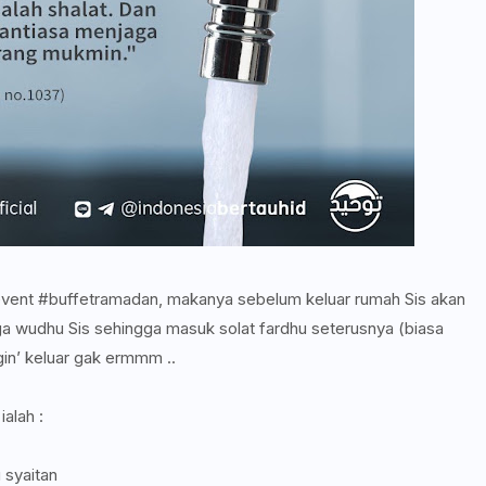
n event #buffetramadan, makanya sebelum keluar rumah Sis akan
 wudhu Sis sehingga masuk solat fardhu seterusnya (biasa
gin’ keluar gak ermmm ..
alah :
 syaitan