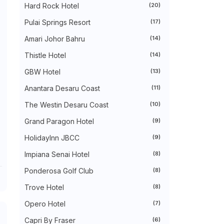
►
July 2024
(49)
Hard Rock Hotel
(20)
►
June 2024
(51)
Pulai Springs Resort
(17)
►
May 2024
(34)
►
April 2024
(20)
Amari Johor Bahru
(14)
►
March 2024
(73)
►
February 2024
(58)
Thistle Hotel
(14)
►
January 2024
(24)
▼
2023
(483)
GBW Hotel
(13)
►
December 2023
(31)
Anantara Desaru Coast
(11)
►
November 2023
(40)
►
October 2023
(30)
The Westin Desaru Coast
(10)
►
September 2023
(51)
►
August 2023
(41)
Grand Paragon Hotel
(9)
►
July 2023
(40)
►
June 2023
(32)
HolidayInn JBCC
(9)
►
May 2023
(19)
Impiana Senai Hotel
(8)
►
April 2023
(29)
►
March 2023
(86)
Ponderosa Golf Club
(8)
▼
February 2023
(42)
GOODBYE FEBRUARY!
Trove Hotel
(8)
BUFFET RAMADAN 2023 - 'SAJIAN
TRADISI RAMADAN' REN...
Opero Hotel
(7)
ANAK TANYA, 'TAK PENAT KE MAK?'
Capri By Fraser
(6)
KINGLY の WAGYU HOUSE MENYAJIKAN