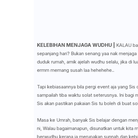
KELEBIHAN MENJAGA WUDHU |
KALAU baca
sepanjang hari? Bukan senang yaa nak menjaga w
duduk rumah, amik ajelah wudhu selalu, jika di l
ermm memang susah laa hehehehe..
Tapi kebiasaannya bila pergi event aja yang Si
sampailah tiba waktu solat seterusnya. Ini bagi
Sis akan pastikan pakaian Sis tu boleh di buat s
Masa ke Umrah, banyak Sis belajar dengan men
ni, Walau bagaimanapun, disunatkan untuk kita
berwudhu kerana ia merupakan sunnah dan kebi