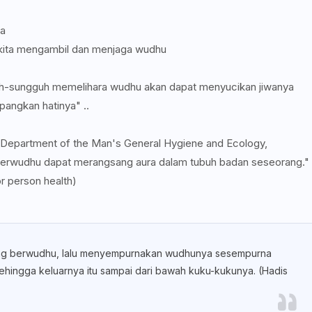
ta
kita mengambil dan menjaga wudhu
h-sungguh memelihara wudhu akan dapat menyucikan jiwanya
pangkan hatinya" ..
 Department of the Man's General Hygiene and Ecology,
Berwudhu dapat merangsang aura dalam tubuh badan seseorang."
or person health)
 yang berwudhu, lalu menyempurnakan wudhunya sesempurna
ehingga keluarnya itu sampai dari bawah kuku-kukunya. (Hadis