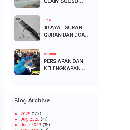
CLAIM SOCSO
(PERKESO) -
KECACATAN KEKAL
Doa
10 AYAT SURAH
QURAN DAN DOA
UNTUK ELAK SIHIR
Anakku
PERSIAPAN DAN
KELENGKAPAN
MENDAFTAR MASUK
UNIVERSITI/POLITEK
NIK/KOLEJ
Blog Archive
►
2026
(177)
►
July 2026
(41)
►
June 2026
(35)