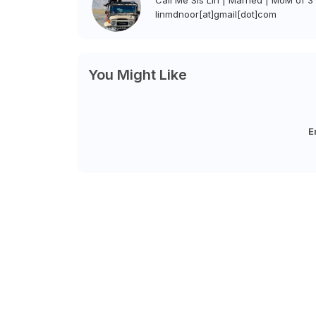
Call Me Sis Lin | Married | MoM of 3 
linmdnoor[at]gmail[dot]com
You Might Like
E