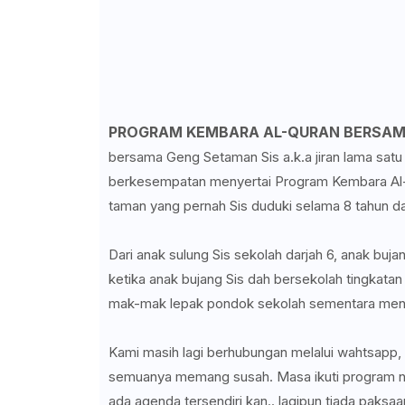
PROGRAM KEMBARA AL-QURAN BERSAMA
bersama Geng Setaman Sis a.k.a jiran lama satu 
berkesempatan menyertai Program Kembara Al-Q
taman yang pernah Sis duduki selama 8 tahun d
Dari anak sulung Sis sekolah darjah 6, anak buj
ketika anak bujang Sis dah bersekolah tingkata
mak-mak lepak pondok sekolah sementara menung
Kami masih lagi berhubungan melalui wahtsapp,
semuanya memang susah. Masa ikuti program ni 
ada agenda tersendiri kan.. lagipun tiada paksaa