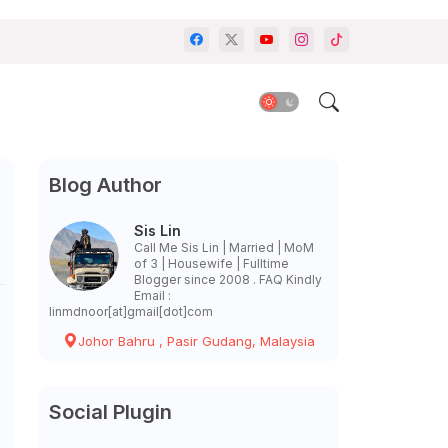
Blog Author
Sis Lin
Call Me Sis Lin | Married | MoM
of 3 | Housewife | Fulltime
Blogger since 2008 . FAQ Kindly
Email :
linmdnoor[at]gmail[dot]com
Johor Bahru , Pasir Gudang, Malaysia
Social Plugin