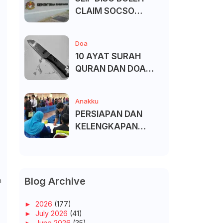
CLAIM SOCSO
(PERKESO) -
KECACATAN KEKAL
Doa
10 AYAT SURAH
QURAN DAN DOA
UNTUK ELAK SIHIR
Anakku
PERSIAPAN DAN
KELENGKAPAN
MENDAFTAR MASUK
UNIVERSITI/POLITEK
NIK/KOLEJ
Blog Archive
n
►
2026
(177)
►
July 2026
(41)
►
June 2026
(35)