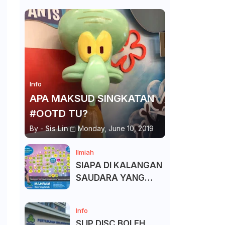
Info
APA MAKSUD SINGKATAN
#OOTD TU?
By -
Sis Lin
Monday, June 10, 2019
Ilmiah
SIAPA DI KALANGAN
SAUDARA YANG
KITA BOLEH DAN
TAK BOLEH SALAM ?
Info
SLIP DISC BOLEH