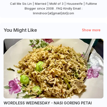
Call Me Sis Lin | Married | MoM of 3 | Housewife | Fulltime
Blogger since 2008 . FAQ Kindly Email :
linmdnoor[at]gmail[dot]com
You Might Like
Show more
WORDLESS WEDNESDAY - NASI GORENG PETAI