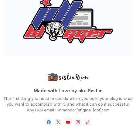
►
February 2023
(42)
►
January 2023
(42)
►
2022
(575)
►
December 2022
(51)
►
November 2022
(27)
►
October 2022
(35)
►
September 2022
(45)
►
August 2022
(47)
►
July 2022
(54)
►
June 2022
(63)
►
May 2022
(31)
►
April 2022
(71)
►
March 2022
(45)
►
February 2022
(54)
►
January 2022
(52)
►
2021
(745)
Made with Love by aku Sis Lin
►
December 2021
(43)
The first thing you need to decide when you build your blog is what
►
November 2021
(36)
you want to accomplish with it, and what it can do if successful.
►
October 2021
(50)
Any FAQ email : linmdnoor[at]gmail[dot]com
►
September 2021
(55)
►
August 2021
(63)
►
July 2021
(70)
►
June 2021
(86)