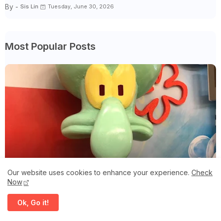
By -
Sis Lin
Tuesday, June 30, 2026
Most Popular Posts
Info
Our website uses cookies to enhance your experience.
Check
APA MAKSUD SINGKATAN #OOTD TU?
Now
By -
Sis Lin
Monday, June 10, 2019
Ok, Go it!