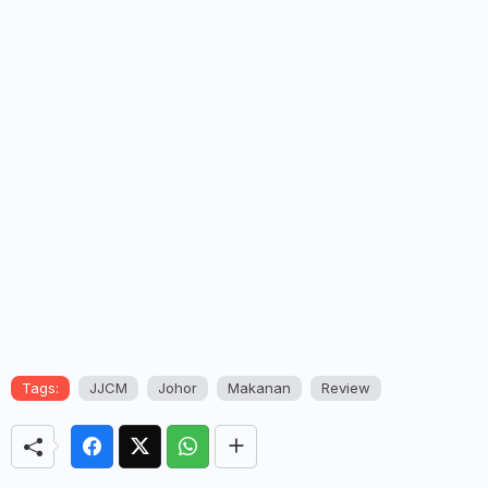
Tags:
JJCM
Johor
Makanan
Review