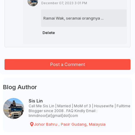
December 07, 2023 3:01 PM
Ramai Wak, seramai orangnya ...
Delete
Post a Comment
Blog Author
Sis Lin
Call Me Sis Lin | Married | MoM of 3 | Housewife | Fulltime
Blogger since 2008 . FAQ Kindly Email :
linmdnoor[at]gmail[dot]com
Johor Bahru , Pasir Gudang, Malaysia