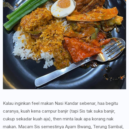
Kalau inginkan feel makan Nasi Kandar sebenar, haa begitu
caranya, kuah kena campur banjir (tapi Sis tak suka banjir,
cukup sekadar kuah aja), then minta lauk apa korang nak
makan. Macam Sis semestinya Ayam Bwang, Terung Sambal,