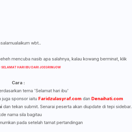
salamualaikum wbt..
heheh mencuba nasib apa salahnya, kalau kowang berminat, klik
 SELAMAT HARI IBU DARI JOEGRIMJOW
Cara :
berdasarkan tema 'Selamat hari ibu'
n juga sponsor iaitu
Faridzulasyraf.com
dan
Denaihati.com
i
dan tekan submit. Senarai peserta akan diupdate di tepi sidebar.
kde nama sila bagitau
mumkan pada setelah tamat pertandingan