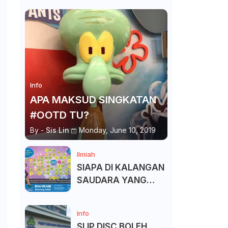
Info
APA MAKSUD SINGKATAN
#OOTD TU?
By -
Sis Lin
Monday, June 10, 2019
Ilmiah
SIAPA DI KALANGAN
SAUDARA YANG
KITA BOLEH DAN
TAK BOLEH SALAM ?
Info
SLIP DISC BOLEH