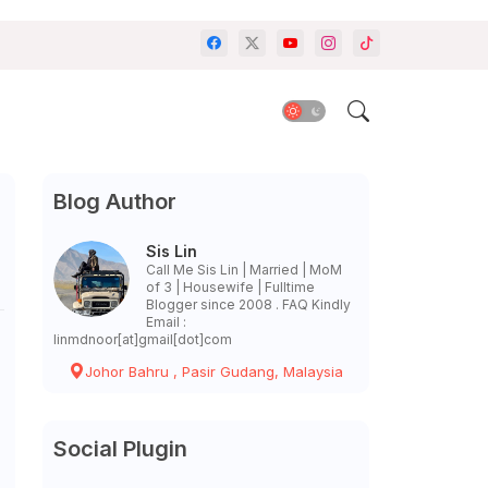
Blog Author
Sis Lin
Call Me Sis Lin | Married | MoM
of 3 | Housewife | Fulltime
Blogger since 2008 . FAQ Kindly
Email :
linmdnoor[at]gmail[dot]com
Johor Bahru , Pasir Gudang, Malaysia
Social Plugin