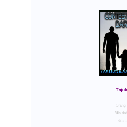
Tajuk
Orang k
Bila da
Bila 