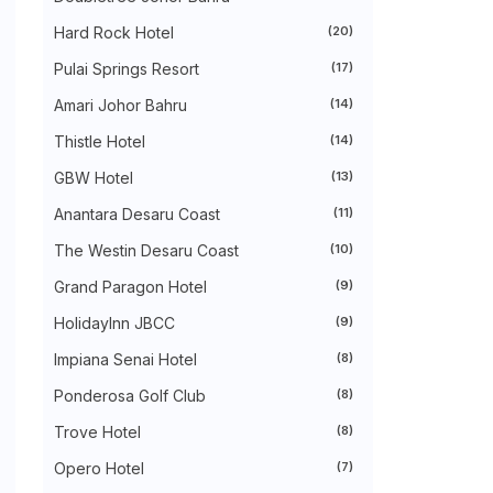
►
August 2024
(31)
►
July 2024
(49)
Hard Rock Hotel
(20)
►
June 2024
(51)
Pulai Springs Resort
(17)
►
May 2024
(34)
►
April 2024
(20)
Amari Johor Bahru
(14)
►
March 2024
(73)
►
February 2024
(58)
Thistle Hotel
(14)
►
January 2024
(24)
►
2023
(483)
GBW Hotel
(13)
►
December 2023
(31)
Anantara Desaru Coast
(11)
►
November 2023
(40)
►
October 2023
(30)
The Westin Desaru Coast
(10)
►
September 2023
(51)
►
August 2023
(41)
Grand Paragon Hotel
(9)
►
July 2023
(40)
►
June 2023
(32)
HolidayInn JBCC
(9)
►
May 2023
(19)
Impiana Senai Hotel
(8)
►
April 2023
(29)
►
March 2023
(86)
Ponderosa Golf Club
(8)
►
February 2023
(42)
►
January 2023
(42)
Trove Hotel
(8)
►
2022
(575)
►
Opero Hotel
December 2022
(51)
(7)
►
November 2022
(27)