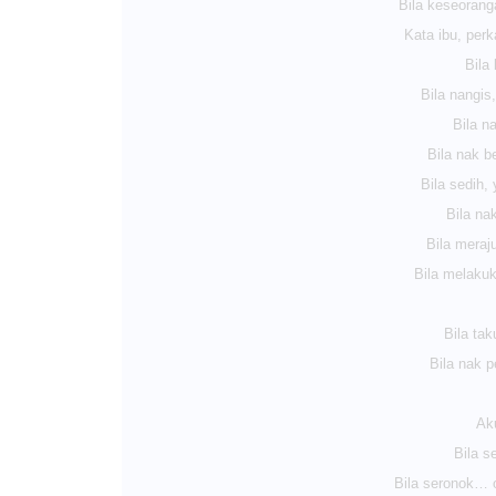
Bila keseorang
Kata ibu, per
Bila 
Bila nangis
Bila n
Bila nak b
Bila sedih,
Bila na
Bila mera
Bila melaku
Bila ta
Bila nak 
Aku
Bila s
Bila seronok… 