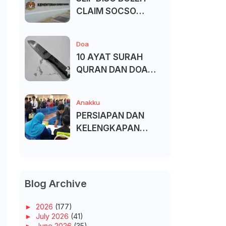
CLAIM SOCSO
(PERKESO) -
KECACATAN KEKAL
Doa
10 AYAT SURAH
QURAN DAN DOA
UNTUK ELAK SIHIR
Anakku
PERSIAPAN DAN
KELENGKAPAN
MENDAFTAR MASUK
UNIVERSITI/POLITEK
NIK/KOLEJ
Blog Archive
►
2026
(177)
►
July 2026
(41)
►
June 2026
(35)