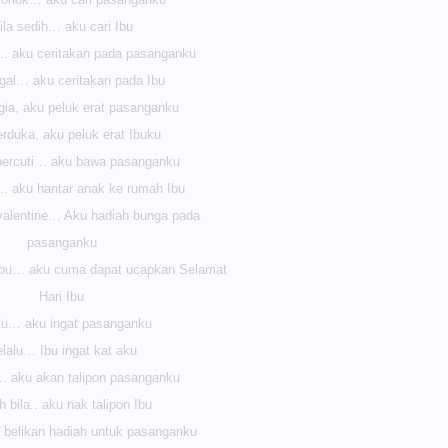
ila sedih… aku cari Ibu
a… aku ceritakan pada pasanganku
agal… aku ceritakan pada Ibu
gia, aku peluk erat pasanganku
erduka, aku peluk erat Ibuku
 bercuti… aku bawa pasanganku
… aku hantar anak ke rumah Ibu
valentine… Aku hadiah bunga pada
pasanganku
 ibu… aku cuma dapat ucapkan Selamat
Hari Ibu
lu… aku ingat pasanganku
lalu… Ibu ingat kat aku
a… aku akan talipon pasanganku
 bila.. aku nak talipon Ibu
 belikan hadiah untuk pasanganku