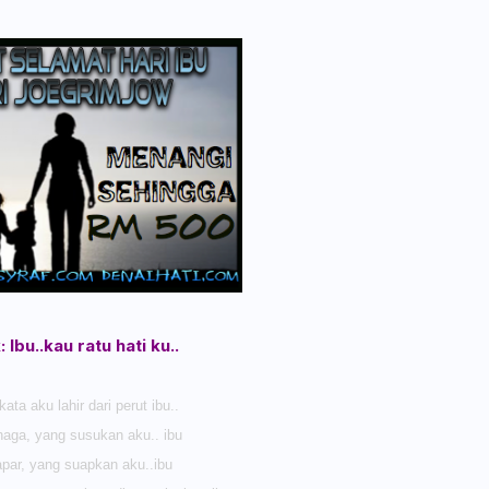
: Ibu..kau ratu hati ku..
ata aku lahir dari perut ibu..
haga, yang susukan aku.. ibu
lapar, yang suapkan aku..ibu