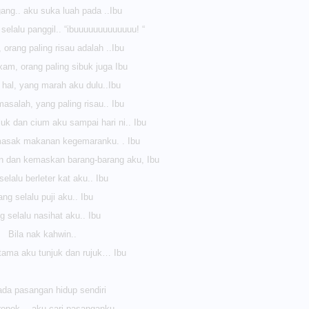
ang.. aku suka luah pada ..Ibu
 selalu panggil.. “ibuuuuuuuuuuuuu! “
, orang paling risau adalah ..Ibu
xam, orang paling sibuk juga Ibu
t hal, yang marah aku dulu..Ibu
masalah, yang paling risau.. Ibu
uk dan cium aku sampai hari ni.. Ibu
masak makanan kegemaranku. . Ibu
n dan kemaskan barang-barang aku, Ibu
elalu berleter kat aku.. Ibu
ng selalu puji aku.. Ibu
g selalu nasihat aku.. Ibu
Bila nak kahwin..
tama aku tunjuk dan rujuk… Ibu
da pasangan hidup sendiri
eronok… aku cari pasanganku