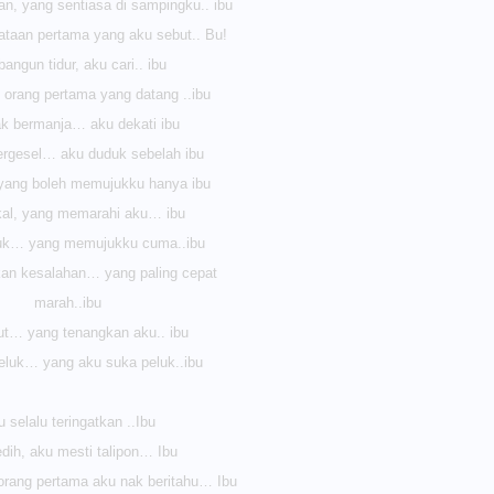
an, yang sentiasa di sampingku.. ibu
kataan pertama yang aku sebut.. Bu!
bangun tidur, aku cari.. ibu
, orang pertama yang datang ..ibu
ak bermanja… aku dekati ibu
ergesel… aku duduk sebelah ibu
 yang boleh memujukku hanya ibu
kal, yang memarahi aku… ibu
juk… yang memujukku cuma..ibu
kan kesalahan… yang paling cepat
marah..ibu
kut… yang tenangkan aku.. ibu
peluk… yang aku suka peluk..ibu
 selalu teringatkan ..Ibu
edih, aku mesti talipon… Ibu
orang pertama aku nak beritahu… Ibu