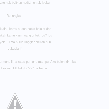
aku nak belikan hadiah untuk Ibuku
Renungkan:
 “Kalau kamu sudah habis belajar dan
hkah kamu kirim wang untuk Ibu? Ibu
yak… lima puluh ringgit sebulan pun
cukuplah”.
 Ibu mahu lima ratus pun aku mampu. Aku boleh kirimkan.
H ke aku MENANG???? he he he