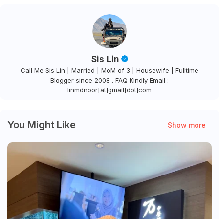
Sis Lin
Call Me Sis Lin | Married | MoM of 3 | Housewife | Fulltime
Blogger since 2008 . FAQ Kindly Email :
linmdnoor[at]gmail[dot]com
You Might Like
Show more