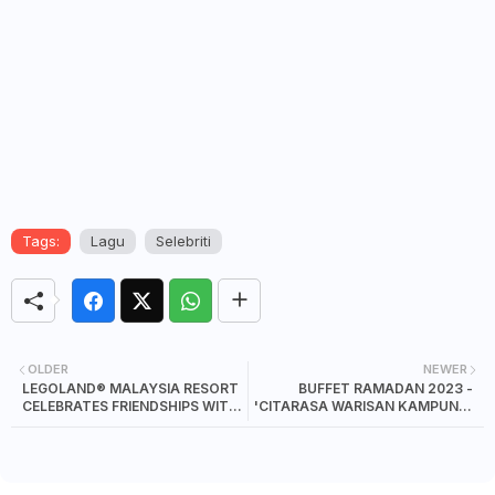
Tags:
Lagu
Selebriti
OLDER
NEWER
LEGOLAND® MALAYSIA RESORT
BUFFET RAMADAN 2023 -
CELEBRATES FRIENDSHIPS WITH
'CITARASA WARISAN KAMPUNG'
AN UNFORGETTABLE LEGO®
THISTLE JOHOR BAHRU HOTEL
FRIENDS PARTY