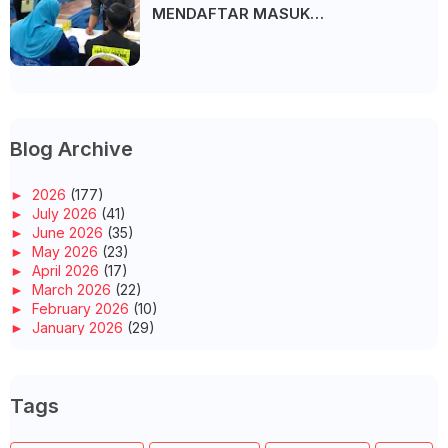
MENDAFTAR MASUK
UNIVERSITI/POLITEKNIK/KOLEJ
Blog Archive
►
2026
(177)
►
July 2026
(41)
►
June 2026
(35)
►
May 2026
(23)
►
April 2026
(17)
►
March 2026
(22)
►
February 2026
(10)
►
January 2026
(29)
►
2025
(260)
►
December 2025
(14)
►
November 2025
(10)
Tags
►
October 2025
(14)
►
September 2025
(14)
►
August 2025
(6)