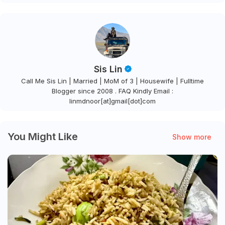
Sis Lin
Call Me Sis Lin | Married | MoM of 3 | Housewife | Fulltime
Blogger since 2008 . FAQ Kindly Email :
linmdnoor[at]gmail[dot]com
You Might Like
Show more