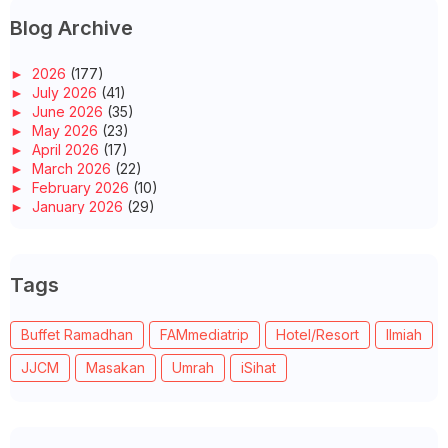
Blog Archive
►
2026
(177)
►
July 2026
(41)
►
June 2026
(35)
►
May 2026
(23)
►
April 2026
(17)
►
March 2026
(22)
►
February 2026
(10)
►
January 2026
(29)
►
2025
(260)
►
December 2025
(14)
►
November 2025
(10)
Tags
►
October 2025
(14)
►
September 2025
(14)
►
August 2025
(6)
Buffet Ramadhan
FAMmediatrip
Hotel/Resort
Ilmiah
►
July 2025
(20)
►
June 2025
(22)
JJCM
Masakan
Umrah
iSihat
►
May 2025
(32)
►
April 2025
(11)
►
March 2025
(27)
►
February 2025
(52)