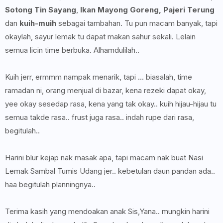
Sotong Tin Sayang
,
Ikan Mayong Goreng, Pajeri Terung
dan
kuih-muih
sebagai tambahan. Tu pun macam banyak, tapi
okaylah, sayur lemak tu dapat makan sahur sekali. Lelain
semua licin time berbuka. Alhamdulilah..
Kuih jerr, ermmm nampak menarik, tapi ... biasalah, time
ramadan ni, orang menjual di bazar, kena rezeki dapat okay,
yee okay sesedap rasa, kena yang tak okay.. kuih hijau-hijau tu
semua takde rasa.. frust juga rasa.. indah rupe dari rasa,
begitulah..
Harini blur kejap nak masak apa, tapi macam nak buat Nasi
Lemak Sambal Tumis Udang jer.. kebetulan daun pandan ada..
haa begitulah planningnya..
Terima kasih yang mendoakan anak Sis,Yana.. mungkin harini