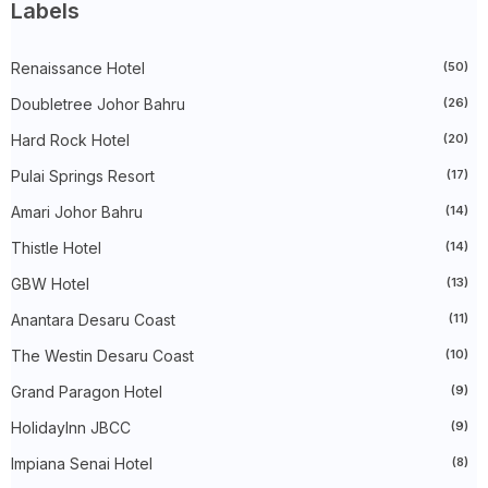
►
January 2025
(38)
Labels
►
2024
(448)
►
December 2024
(27)
►
Renaissance Hotel
November 2024
(21)
(50)
►
October 2024
(33)
Doubletree Johor Bahru
(26)
►
September 2024
(27)
►
August 2024
(31)
Hard Rock Hotel
(20)
►
July 2024
(49)
►
June 2024
(51)
Pulai Springs Resort
(17)
►
May 2024
(34)
Amari Johor Bahru
(14)
►
April 2024
(20)
►
March 2024
(73)
Thistle Hotel
(14)
►
February 2024
(58)
►
January 2024
(24)
GBW Hotel
(13)
▼
2023
(483)
►
December 2023
(31)
Anantara Desaru Coast
(11)
►
November 2023
(40)
The Westin Desaru Coast
(10)
►
October 2023
(30)
►
September 2023
(51)
Grand Paragon Hotel
(9)
►
August 2023
(41)
►
July 2023
(40)
HolidayInn JBCC
(9)
►
June 2023
(32)
►
May 2023
(19)
Impiana Senai Hotel
(8)
►
April 2023
(29)