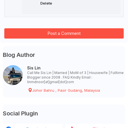
Delete
Post a Comment
Blog Author
Sis Lin
Call Me Sis Lin | Married | MoM of 3 | Housewife | Fulltime
Blogger since 2008 . FAQ Kindly Email :
linmdnoor[at]gmail[dot]com
Johor Bahru , Pasir Gudang, Malaysia
Social Plugin