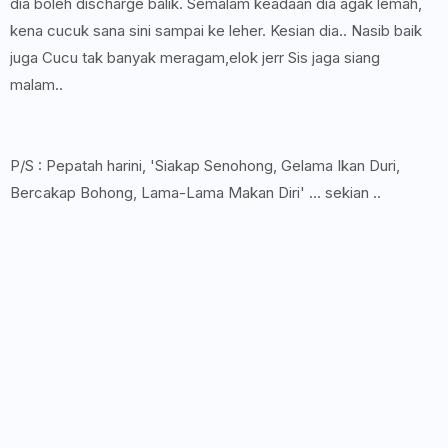
dia boleh discharge balik. Semalam keadaan dia agak lemah,
kena cucuk sana sini sampai ke leher. Kesian dia.. Nasib baik
juga Cucu tak banyak meragam,elok jerr Sis jaga siang
malam..
P/S : Pepatah harini, 'Siakap Senohong, Gelama Ikan Duri,
Bercakap Bohong, Lama-Lama Makan Diri' ... sekian ..