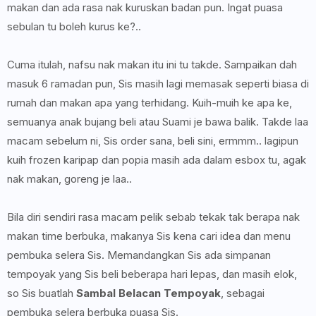
makan dan ada rasa nak kuruskan badan pun. Ingat puasa
sebulan tu boleh kurus ke?..
Cuma itulah, nafsu nak makan itu ini tu takde. Sampaikan dah
masuk 6 ramadan pun, Sis masih lagi memasak seperti biasa di
rumah dan makan apa yang terhidang. Kuih-muih ke apa ke,
semuanya anak bujang beli atau Suami je bawa balik. Takde laa
macam sebelum ni, Sis order sana, beli sini, ermmm.. lagipun
kuih frozen karipap dan popia masih ada dalam esbox tu, agak
nak makan, goreng je laa..
Bila diri sendiri rasa macam pelik sebab tekak tak berapa nak
makan time berbuka, makanya Sis kena cari idea dan menu
pembuka selera Sis. Memandangkan Sis ada simpanan
tempoyak yang Sis beli beberapa hari lepas, dan masih elok,
so Sis buatlah
Sambal Belacan Tempoyak
, sebagai
pembuka selera berbuka puasa Sis.