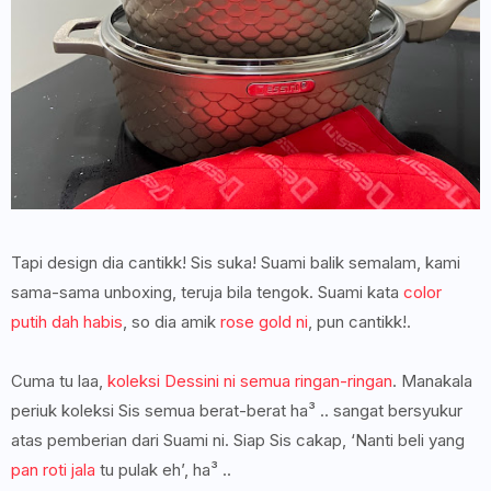
Tapi design dia cantikk! Sis suka! Suami balik semalam, kami
sama-sama unboxing, teruja bila tengok. Suami kata
color
putih dah habis
, so dia amik
rose gold ni
, pun cantikk!.
Cuma tu laa,
koleksi Dessini ni semua ringan-ringan
. Manakala
periuk koleksi Sis semua berat-berat ha³ .. sangat bersyukur
atas pemberian dari Suami ni. Siap Sis cakap, ‘Nanti beli yang
pan roti jala
tu pulak eh’, ha³ ..