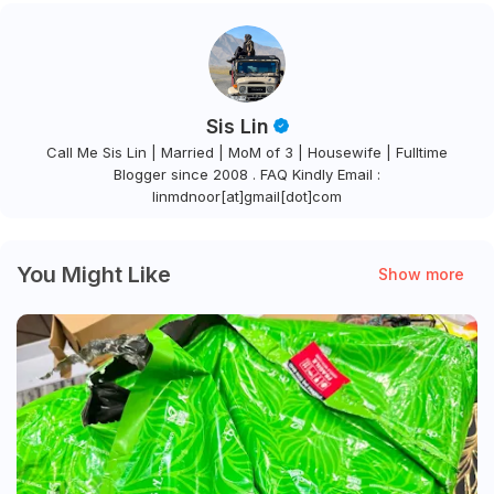
Sis Lin
Call Me Sis Lin | Married | MoM of 3 | Housewife | Fulltime
Blogger since 2008 . FAQ Kindly Email :
linmdnoor[at]gmail[dot]com
You Might Like
Show more