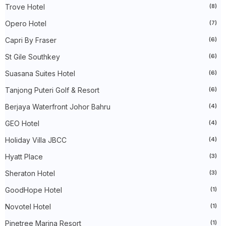
►
November 2024
(21)
Trove Hotel
(8)
►
October 2024
(33)
►
September 2024
(27)
Opero Hotel
(7)
►
August 2024
(31)
►
July 2024
(49)
Capri By Fraser
(6)
►
June 2024
(51)
St Gile Southkey
(6)
►
May 2024
(34)
►
April 2024
(20)
Suasana Suites Hotel
(6)
►
March 2024
(73)
►
February 2024
(58)
Tanjong Puteri Golf & Resort
(6)
►
January 2024
(24)
►
Berjaya Waterfront Johor Bahru
2023
(483)
(4)
►
December 2023
(31)
GEO Hotel
(4)
►
November 2023
(40)
►
October 2023
(30)
Holiday Villa JBCC
(4)
►
September 2023
(51)
►
August 2023
(41)
Hyatt Place
(3)
►
July 2023
(40)
Sheraton Hotel
(3)
►
June 2023
(32)
►
May 2023
(19)
GoodHope Hotel
(1)
►
April 2023
(29)
►
March 2023
(86)
Novotel Hotel
(1)
►
February 2023
(42)
►
January 2023
(42)
Pinetree Marina Resort
(1)