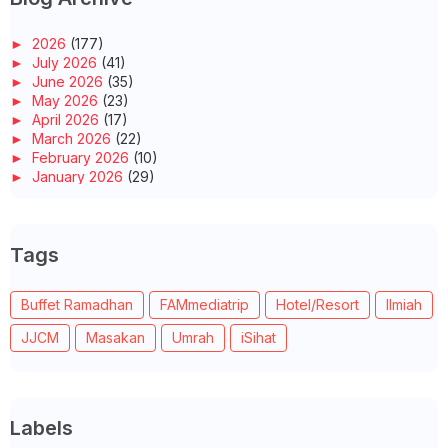
►
2026
(177)
►
July 2026
(41)
►
June 2026
(35)
►
May 2026
(23)
►
April 2026
(17)
►
March 2026
(22)
►
February 2026
(10)
►
January 2026
(29)
▼
2025
(260)
►
December 2025
(14)
►
November 2025
(10)
Tags
►
October 2025
(14)
►
September 2025
(14)
►
August 2025
(6)
Buffet Ramadhan
FAMmediatrip
Hotel/Resort
Ilmiah
▼
July 2025
(20)
WORDLESS WEDNESDAY - RENDANG AYAM TUA
JJCM
Masakan
Umrah
iSihat
MASAK CENCARU KERUTUP, TERINGAT ARWAH EMAK
TERTUNAI HAJAT BUAT KELAS TADABBUR DI RUMAH SENDIRI
BUFET MAKAN MALAM BERTEMAKAN 'FLAVORS OF THE
HARVE...
MEMPERKENALKAN CREAM-O STRAWBERI SERBA BAHARU!
Labels
BER...