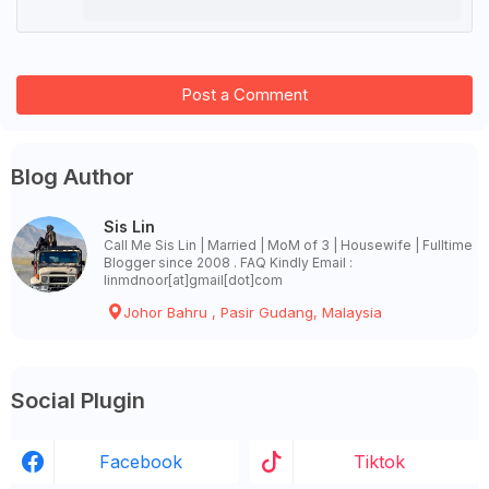
Post a Comment
Blog Author
Sis Lin
Call Me Sis Lin | Married | MoM of 3 | Housewife | Fulltime
Blogger since 2008 . FAQ Kindly Email :
linmdnoor[at]gmail[dot]com
Johor Bahru , Pasir Gudang, Malaysia
Social Plugin
Facebook
Tiktok