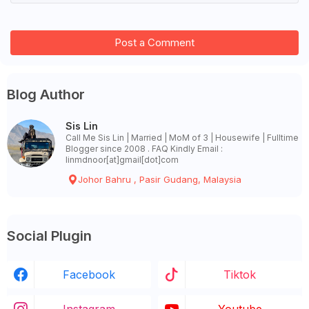
Post a Comment
Blog Author
Sis Lin
Call Me Sis Lin | Married | MoM of 3 | Housewife | Fulltime
Blogger since 2008 . FAQ Kindly Email :
linmdnoor[at]gmail[dot]com
Johor Bahru , Pasir Gudang, Malaysia
Social Plugin
Facebook
Tiktok
Instagram
Youtube