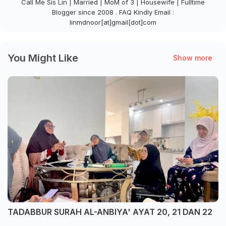
Call Me Sis Lin | Married | MoM of 3 | Housewife | Fulltime
Blogger since 2008 . FAQ Kindly Email :
linmdnoor[at]gmail[dot]com
You Might Like
Show more
TADABBUR SURAH AL-ANBIYA' AYAT 20, 21 DAN 22