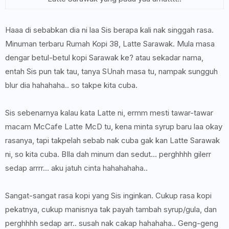
Haaa di sebabkan dia ni laa Sis berapa kali nak singgah rasa.
Minuman terbaru Rumah Kopi 38, Latte Sarawak. Mula masa
dengar betul-betul kopi Sarawak ke? atau sekadar nama,
entah Sis pun tak tau, tanya SUnah masa tu, nampak sungguh
blur dia hahahaha.. so takpe kita cuba.
Sis sebenarnya kalau kata Latte ni, ermm mesti tawar-tawar
macam McCafe Latte McD tu, kena minta syrup baru laa okay
rasanya, tapi takpelah sebab nak cuba gak kan Latte Sarawak
ni, so kita cuba. BIla dah minum dan sedut... perghhhh gilerr
sedap arrrr... aku jatuh cinta hahahahaha..
Sangat-sangat rasa kopi yang Sis inginkan. Cukup rasa kopi
pekatnya, cukup manisnya tak payah tambah syrup/gula, dan
perghhhh sedap arr.. susah nak cakap hahahaha.. Geng-geng