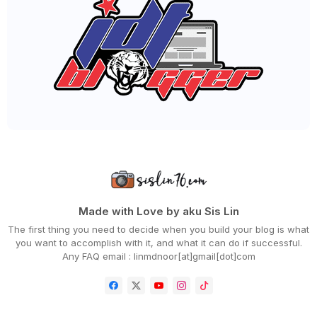
►
December 2022
(51)
►
November 2022
(27)
►
October 2022
(35)
►
September 2022
(45)
►
August 2022
(47)
►
July 2022
(54)
►
June 2022
(63)
►
May 2022
(31)
►
April 2022
(71)
►
March 2022
(45)
►
February 2022
(54)
►
January 2022
(52)
►
2021
(745)
►
December 2021
(43)
►
November 2021
(36)
►
October 2021
(50)
Made with Love by aku Sis Lin
►
September 2021
(55)
The first thing you need to decide when you build your blog is what
►
August 2021
(63)
you want to accomplish with it, and what it can do if successful.
►
July 2021
(70)
Any FAQ email : linmdnoor[at]gmail[dot]com
►
June 2021
(86)
►
May 2021
(53)
►
April 2021
(81)
►
March 2021
(70)