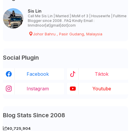
Sis Lin
Call Me Sis Lin | Married | MoM of 3 | Housewife | Fulltime
Blogger since 2008 . FAQ Kindly Email :
linmdnoor[at]gmail[dot]com
Johor Bahru , Pasir Gudang, Malaysia
Social Plugin
Facebook
Tiktok
Instagram
Youtube
Blog Stats Since 2008
40,725,904