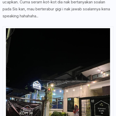
ucapkan. Cuma seram kot-kot dia nak bertanyakan soalan
pada Sis kan, mau berterabur gigi i nak jawab soalannya kena
speaking hahahaha..