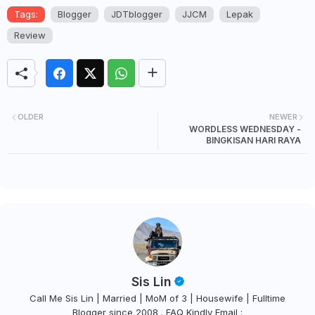
Tags:
Blogger
JDTblogger
JJCM
Lepak
Review
OLDER
NEWER
WORDLESS WEDNESDAY -
BINGKISAN HARI RAYA
Sis Lin
Call Me Sis Lin | Married | MoM of 3 | Housewife | Fulltime
Blogger since 2008 . FAQ Kindly Email :