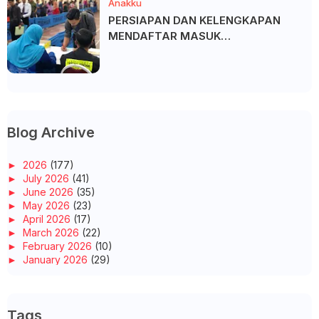
Anakku
PERSIAPAN DAN KELENGKAPAN
MENDAFTAR MASUK
UNIVERSITI/POLITEKNIK/KOLEJ
Blog Archive
►
2026
(177)
►
July 2026
(41)
►
June 2026
(35)
►
May 2026
(23)
►
April 2026
(17)
►
March 2026
(22)
►
February 2026
(10)
►
January 2026
(29)
►
2025
(260)
►
December 2025
(14)
►
November 2025
(10)
Tags
►
October 2025
(14)