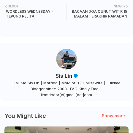
OLDER
NEWER
WORDLESS WEDNESDAY -
BACAAN DOA QUNUT WITIR 15
TEPUNG PELITA
MALAM TERAKHIR RAMADAN
Sis Lin
Call Me Sis Lin | Married | MoM of 3 | Housewife | Fulltime
Blogger since 2008 . FAQ Kindly Email :
linmdnoor[at]gmail[dot]com
You Might Like
Show more