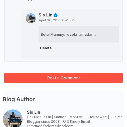
Sis Lin
April 06, 2023 6:41 PM
Betul Mummy, rezeki ramadan ..
Delete
Post a Comment
Blog Author
Sis Lin
Call Me Sis Lin | Married | MoM of 3 | Housewife | Fulltime
Blogger since 2008 . FAQ Kindly Email :
linmdnoor[at]gmail[dot]com