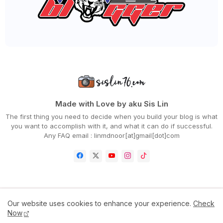
►
July 2022
(54)
►
June 2022
(63)
►
May 2022
(31)
►
April 2022
(71)
►
March 2022
(45)
►
February 2022
(54)
►
January 2022
(52)
►
2021
(745)
►
December 2021
(43)
►
November 2021
(36)
►
October 2021
(50)
Made with Love by aku Sis Lin
►
September 2021
(55)
The first thing you need to decide when you build your blog is what
►
August 2021
(63)
you want to accomplish with it, and what it can do if successful.
►
July 2021
(70)
Any FAQ email : linmdnoor[at]gmail[dot]com
►
June 2021
(86)
►
May 2021
(53)
►
April 2021
(81)
►
March 2021
(70)
►
February 2021
(71)
►
January 2021
(67)
►
2020
(797)
Home
Contact Us
Disclaimer
Privacy Policy
Our website uses cookies to enhance your experience.
Check
►
December 2020
(68)
Now
►
November 2020
(85)