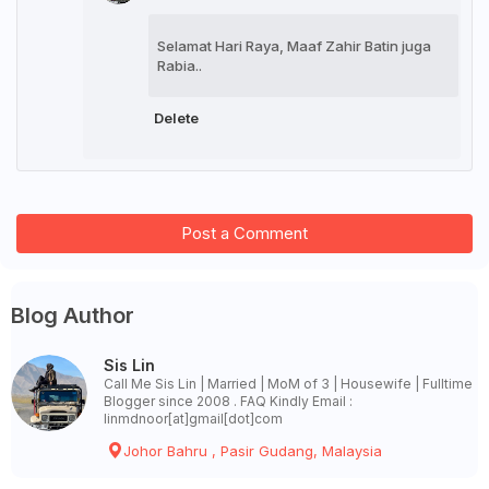
Selamat Hari Raya, Maaf Zahir Batin juga
Rabia..
Delete
Post a Comment
Blog Author
Sis Lin
Call Me Sis Lin | Married | MoM of 3 | Housewife | Fulltime
Blogger since 2008 . FAQ Kindly Email :
linmdnoor[at]gmail[dot]com
Johor Bahru , Pasir Gudang, Malaysia