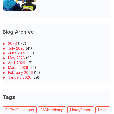
UNIVERSITI/POLITEKNIK/KOLEJ
Blog Archive
►
2026
(177)
►
July 2026
(41)
►
June 2026
(35)
►
May 2026
(23)
►
April 2026
(17)
►
March 2026
(22)
►
February 2026
(10)
►
January 2026
(29)
►
2025
(260)
►
December 2025
(14)
►
November 2025
(10)
Tags
►
October 2025
(14)
►
September 2025
(14)
►
August 2025
(6)
Buffet Ramadhan
FAMmediatrip
Hotel/Resort
Ilmiah
►
July 2025
(20)