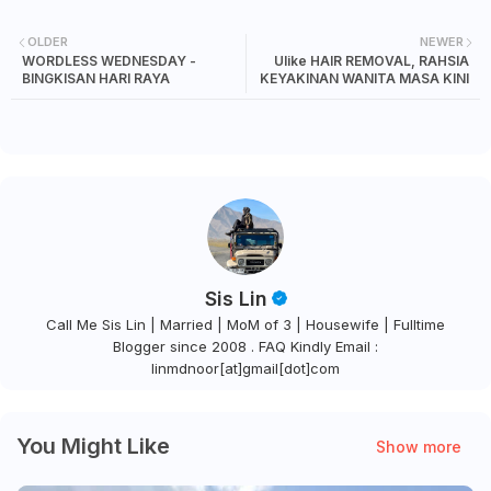
OLDER
NEWER
WORDLESS WEDNESDAY -
Ulike HAIR REMOVAL, RAHSIA
BINGKISAN HARI RAYA
KEYAKINAN WANITA MASA KINI
Sis Lin
Call Me Sis Lin | Married | MoM of 3 | Housewife | Fulltime
Blogger since 2008 . FAQ Kindly Email :
linmdnoor[at]gmail[dot]com
You Might Like
Show more