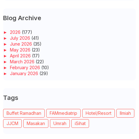
Blog Archive
►
2026
(177)
►
July 2026
(41)
►
June 2026
(35)
►
May 2026
(23)
►
April 2026
(17)
►
March 2026
(22)
►
February 2026
(10)
►
January 2026
(29)
►
2025
(260)
►
December 2025
(14)
►
November 2025
(10)
Tags
►
October 2025
(14)
►
September 2025
(14)
►
August 2025
(6)
Buffet Ramadhan
FAMmediatrip
Hotel/Resort
Ilmiah
►
July 2025
(20)
►
June 2025
(22)
JJCM
Masakan
Umrah
iSihat
►
May 2025
(32)
►
April 2025
(11)
►
March 2025
(27)