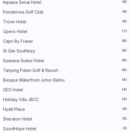
►
May 2023
(19)
Impiana Senai Hotel
(8)
►
April 2023
(29)
Ponderosa Golf Club
(8)
►
March 2023
(86)
►
February 2023
(42)
Trove Hotel
(8)
►
January 2023
(42)
►
2022
(575)
Opero Hotel
(7)
►
December 2022
(51)
►
November 2022
(27)
Capri By Fraser
(6)
►
October 2022
(35)
St Gile Southkey
(6)
►
September 2022
(45)
►
August 2022
(47)
Suasana Suites Hotel
(6)
►
July 2022
(54)
►
June 2022
(63)
Tanjong Puteri Golf & Resort
(6)
►
May 2022
(31)
►
Berjaya Waterfront Johor Bahru
April 2022
(71)
(4)
►
March 2022
(45)
GEO Hotel
(4)
►
February 2022
(54)
►
January 2022
(52)
Holiday Villa JBCC
(4)
►
2021
(745)
►
December 2021
(43)
Hyatt Place
(3)
►
November 2021
(36)
Sheraton Hotel
(3)
►
October 2021
(50)
►
September 2021
(55)
GoodHope Hotel
(1)
►
August 2021
(63)