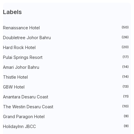
►
February 2025
(52)
►
January 2025
(38)
Labels
►
2024
(448)
►
December 2024
(27)
►
Renaissance Hotel
November 2024
(21)
(50)
►
October 2024
(33)
Doubletree Johor Bahru
(26)
►
September 2024
(27)
►
August 2024
(31)
Hard Rock Hotel
(20)
►
July 2024
(49)
►
June 2024
(51)
Pulai Springs Resort
(17)
►
May 2024
(34)
Amari Johor Bahru
(14)
►
April 2024
(20)
►
March 2024
(73)
Thistle Hotel
(14)
►
February 2024
(58)
►
January 2024
(24)
GBW Hotel
(13)
►
2023
(483)
►
December 2023
(31)
Anantara Desaru Coast
(11)
►
November 2023
(40)
The Westin Desaru Coast
(10)
►
October 2023
(30)
►
September 2023
(51)
Grand Paragon Hotel
(9)
►
August 2023
(41)
►
July 2023
(40)
HolidayInn JBCC
(9)
►
June 2023
(32)