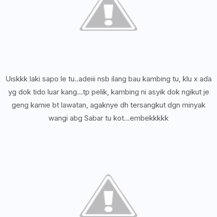
Uiskkk laki sapo le tu..adeiii nsb ilang bau kambing tu, klu x ada
yg dok tido luar kang...tp pelik, kambing ni asyik dok ngikut je
geng kamie bt lawatan, agaknye dh tersangkut dgn minyak
wangi abg Sabar tu kot...embekkkkk