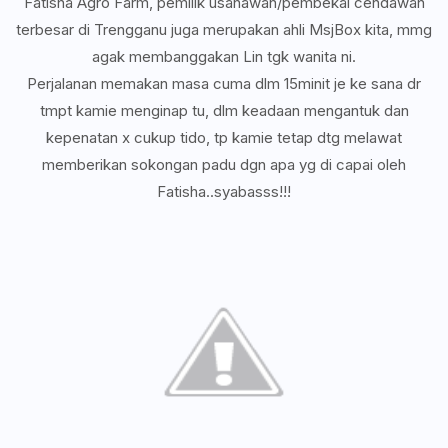
Fatisha Agro Farm, pemilik usahawan/pembekal cendawan
terbesar di Trengganu juga merupakan ahli MsjBox kita, mmg
agak membanggakan Lin tgk wanita ni.
Perjalanan memakan masa cuma dlm 15minit je ke sana dr
tmpt kamie menginap tu, dlm keadaan mengantuk dan
kepenatan x cukup tido, tp kamie tetap dtg melawat
memberikan sokongan padu dgn apa yg di capai oleh
Fatisha..syabasss!!!