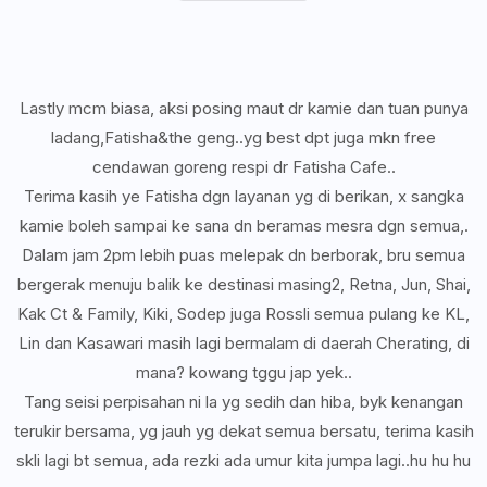
Lastly mcm biasa, aksi posing maut dr kamie dan tuan punya
ladang,Fatisha&the geng..yg best dpt juga mkn free
cendawan goreng respi dr Fatisha Cafe..
Terima kasih ye Fatisha dgn layanan yg di berikan, x sangka
kamie boleh sampai ke sana dn beramas mesra dgn semua,.
Dalam jam 2pm lebih puas melepak dn berborak, bru semua
bergerak menuju balik ke destinasi masing2, Retna, Jun, Shai,
Kak Ct & Family, Kiki, Sodep juga Rossli semua pulang ke KL,
Lin dan Kasawari masih lagi bermalam di daerah Cherating, di
mana? kowang tggu jap yek..
Tang seisi perpisahan ni la yg sedih dan hiba, byk kenangan
terukir bersama, yg jauh yg dekat semua bersatu, terima kasih
skli lagi bt semua, ada rezki ada umur kita jumpa lagi..hu hu hu