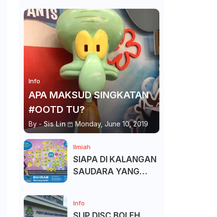
Info
APA MAKSUD SINGKATAN
#OOTD TU?
By -
Sis Lin
Monday, June 10, 2019
Ilmiah
SIAPA DI KALANGAN
SAUDARA YANG
KITA BOLEH DAN
TAK BOLEH SALAM ?
Info
SLIP DISC BOLEH