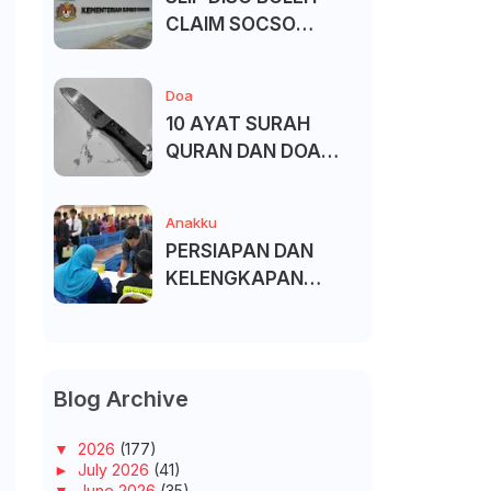
CLAIM SOCSO
(PERKESO) -
KECACATAN KEKAL
Doa
10 AYAT SURAH
QURAN DAN DOA
UNTUK ELAK SIHIR
Anakku
PERSIAPAN DAN
KELENGKAPAN
MENDAFTAR MASUK
UNIVERSITI/POLITEK
NIK/KOLEJ
Blog Archive
▼
2026
(177)
►
July 2026
(41)
▼
June 2026
(35)