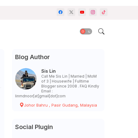
Blog Author
Sis Lin
Call Me Sis Lin | Married | MoM
of 3 | Housewife | Fulltime
Blogger since 2008 . FAQ Kindly
Email :
linmdnoor[at]gmail[dot]com
Johor Bahru , Pasir Gudang, Malaysia
Social Plugin