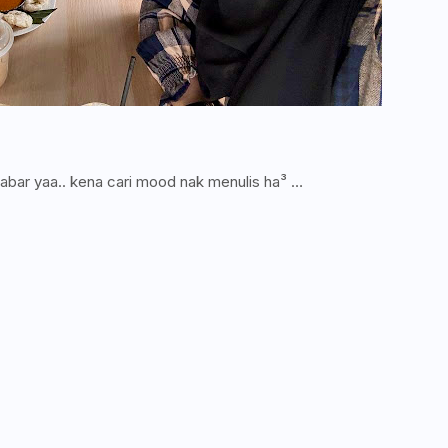
abar yaa.. kena cari mood nak menulis ha³ …