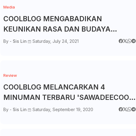
Media
COOLBLOG MENGABADIKAN
KEUNIKAN RASA DAN BUDAYA
NEGARA JEPUN MELALUI KEMPEN
By -
Sis Lin
Saturday, July 24, 2021
GEISHA GARDEN
Review
COOLBLOG MELANCARKAN 4
MINUMAN TERBARU 'SAWADEECOOL'
BERSAIZ 700ML
By -
Sis Lin
Saturday, September 19, 2020