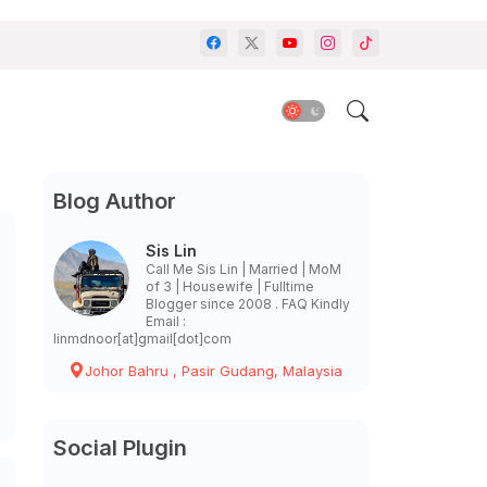
Blog Author
Sis Lin
Call Me Sis Lin | Married | MoM
of 3 | Housewife | Fulltime
Blogger since 2008 . FAQ Kindly
Email :
linmdnoor[at]gmail[dot]com
Johor Bahru , Pasir Gudang, Malaysia
Social Plugin