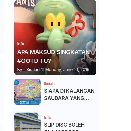
Info
APA MAKSUD SINGKATAN
#OOTD TU?
By -
Sis Lin
Monday, June 10, 2019
Ilmiah
SIAPA DI KALANGAN
SAUDARA YANG
KITA BOLEH DAN
TAK BOLEH SALAM ?
Info
SLIP DISC BOLEH