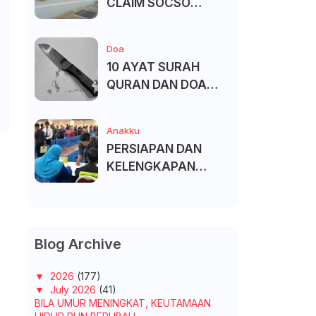
CLAIM SOCSO
(PERKESO) -
KECACATAN KEKAL
Doa
10 AYAT SURAH
QURAN DAN DOA
UNTUK ELAK SIHIR
Anakku
PERSIAPAN DAN
KELENGKAPAN
MENDAFTAR MASUK
UNIVERSITI/POLITEK
NIK/KOLEJ
Blog Archive
▼
2026
(177)
▼
July 2026
(41)
BILA UMUR MENINGKAT, KEUTAMAAN