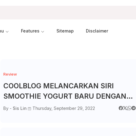
nu
Features
Sitemap
Disclaimer
Review
COOLBLOG MELANCARKAN SIRI
SMOOTHIE YOGURT BARU DENGAN
KERJASAMA BERSAMA AMAZIN'
By -
Sis Lin
Thursday, September 29, 2022
GRAZE