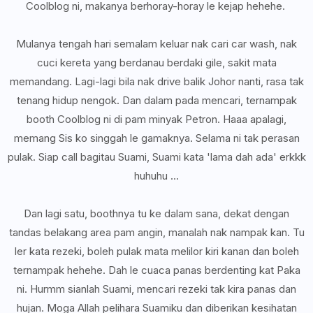
Coolblog ni, makanya berhoray-horay le kejap hehehe.
Mulanya tengah hari semalam keluar nak cari car wash, nak
cuci kereta yang berdanau berdaki gile, sakit mata
memandang. Lagi-lagi bila nak drive balik Johor nanti, rasa tak
tenang hidup nengok. Dan dalam pada mencari, ternampak
booth Coolblog ni di pam minyak Petron. Haaa apalagi,
memang Sis ko singgah le gamaknya. Selama ni tak perasan
pulak. Siap call bagitau Suami, Suami kata 'lama dah ada' erkkk
huhuhu ...
Dan lagi satu, boothnya tu ke dalam sana, dekat dengan
tandas belakang area pam angin, manalah nak nampak kan. Tu
ler kata rezeki, boleh pulak mata melilor kiri kanan dan boleh
ternampak hehehe. Dah le cuaca panas berdenting kat Paka
ni. Hurmm sianlah Suami, mencari rezeki tak kira panas dan
hujan. Moga Allah pelihara Suamiku dan diberikan kesihatan