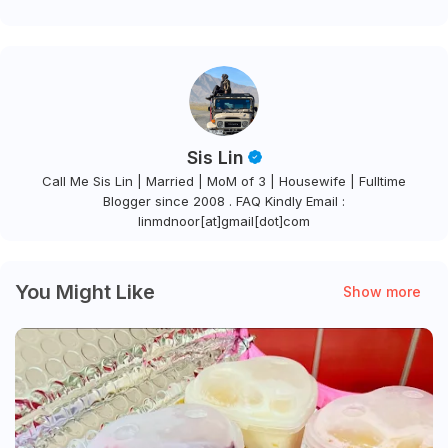
Sis Lin
Call Me Sis Lin | Married | MoM of 3 | Housewife | Fulltime
Blogger since 2008 . FAQ Kindly Email :
linmdnoor[at]gmail[dot]com
You Might Like
Show more