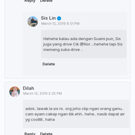
Reply
Delete
Sis Lin
March 12, 2019 8:01 PM
Hehehe kalau ada dengan Suami pun, Sis
juga yang drive Cik @Nor ...hehehe tapi Sis
memang suka drive ..
Delete
Dilah
March 12, 2019 5:25 PM
adoii.. lawak la sis ni.. org joho ckp ngan orang ganu..
cam ayam cakap ngan itik ehh.. hehe.. nasib dapat air
yg coolllll.. haha
Reply
Delete