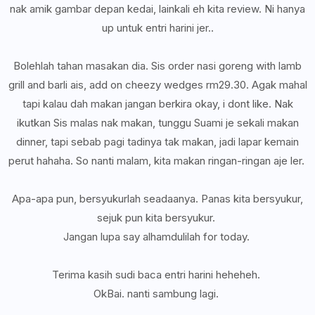
nak amik gambar depan kedai, lainkali eh kita review. Ni hanya
up untuk entri harini jer..
Bolehlah tahan masakan dia. Sis order nasi goreng with lamb
grill and barli ais, add on cheezy wedges rm29.30. Agak mahal
tapi kalau dah makan jangan berkira okay, i dont like. Nak
ikutkan Sis malas nak makan, tunggu Suami je sekali makan
dinner, tapi sebab pagi tadinya tak makan, jadi lapar kemain
perut hahaha. So nanti malam, kita makan ringan-ringan aje ler.
Apa-apa pun, bersyukurlah seadaanya. Panas kita bersyukur,
sejuk pun kita bersyukur.
Jangan lupa say alhamdulilah for today.
Terima kasih sudi baca entri harini heheheh.
OkBai. nanti sambung lagi.