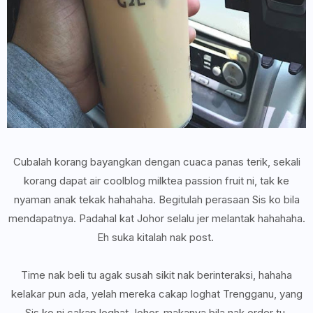
Cubalah korang bayangkan dengan cuaca panas terik, sekali
korang dapat air coolblog milktea passion fruit ni, tak ke
nyaman anak tekak hahahaha. Begitulah perasaan Sis ko bila
mendapatnya. Padahal kat Johor selalu jer melantak hahahaha.
Eh suka kitalah nak post.
Time nak beli tu agak susah sikit nak berinteraksi, hahaha
kelakar pun ada, yelah mereka cakap loghat Trengganu, yang
Sis ko ni cakap loghat Johor, makanya bila nak order tu,