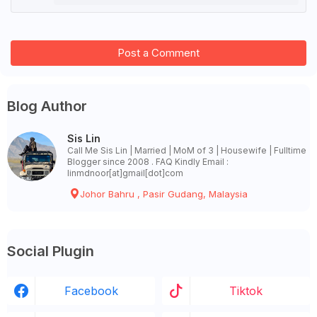
Post a Comment
Blog Author
Sis Lin
Call Me Sis Lin | Married | MoM of 3 | Housewife | Fulltime
Blogger since 2008 . FAQ Kindly Email :
linmdnoor[at]gmail[dot]com
Johor Bahru , Pasir Gudang, Malaysia
Social Plugin
Facebook
Tiktok