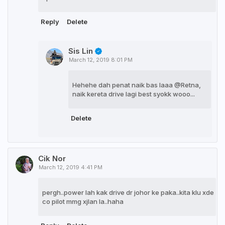
Reply
Delete
Sis Lin
March 12, 2019 8:01 PM
Hehehe dah penat naik bas laaa @Retna,
naik kereta drive lagi best syokk wooo...
Delete
Cik Nor
March 12, 2019 4:41 PM
pergh..power lah kak drive dr johor ke paka..kita klu xde
co pilot mmg xjlan la..haha