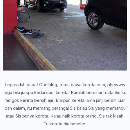
Lepas dah dapat Coolblog, terus bawa kereta cuci, phewww
lega bila jumpa kedai cuci kereta. Barulah bersinar mata Sis ko
tengok kereta bersih aje. Biarpun kereta lama janji bersih luar
dan dalam, itu memang perangai Sis kalau Sis yang memandu
atau Sis punya kereta. Kalau naik kereta orang, Sis tak kisah.
Tu kereta dia hehehe.