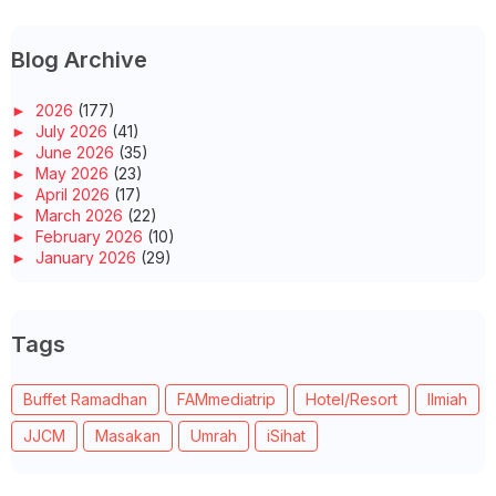
Blog Archive
►
2026
(177)
►
July 2026
(41)
►
June 2026
(35)
►
May 2026
(23)
►
April 2026
(17)
►
March 2026
(22)
►
February 2026
(10)
►
January 2026
(29)
►
2025
(260)
►
December 2025
(14)
►
November 2025
(10)
Tags
►
October 2025
(14)
►
September 2025
(14)
►
August 2025
(6)
Buffet Ramadhan
FAMmediatrip
Hotel/Resort
Ilmiah
►
July 2025
(20)
►
June 2025
(22)
JJCM
Masakan
Umrah
iSihat
►
May 2025
(32)
►
April 2025
(11)
►
March 2025
(27)