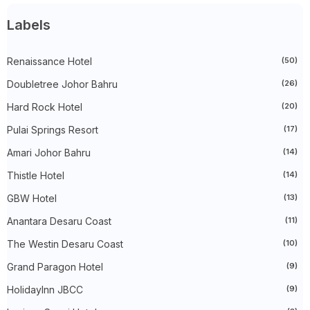
►
February 2025
(52)
►
January 2025
(38)
Labels
►
2024
(448)
►
December 2024
(27)
►
Renaissance Hotel
November 2024
(21)
(50)
►
October 2024
(33)
Doubletree Johor Bahru
(26)
►
September 2024
(27)
►
August 2024
(31)
Hard Rock Hotel
(20)
►
July 2024
(49)
►
June 2024
(51)
Pulai Springs Resort
(17)
►
May 2024
(34)
Amari Johor Bahru
(14)
►
April 2024
(20)
►
March 2024
(73)
Thistle Hotel
(14)
►
February 2024
(58)
►
January 2024
(24)
GBW Hotel
(13)
►
2023
(483)
►
December 2023
(31)
Anantara Desaru Coast
(11)
►
November 2023
(40)
The Westin Desaru Coast
(10)
►
October 2023
(30)
►
September 2023
(51)
Grand Paragon Hotel
(9)
►
August 2023
(41)
►
July 2023
(40)
HolidayInn JBCC
(9)
►
June 2023
(32)