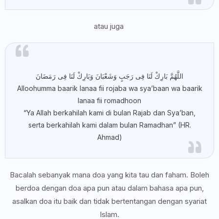
atau juga
اللَّهُمَّ بَارِكْ لَنَا فِى رَجَبٍ وَشَعْبَانَ وَبَارِكْ لَنَا فِى رَمَضَانَ
Alloohumma baarik lanaa fii rojaba wa sya’baan wa baarik
lanaa fii romadhoon
“Ya Allah berkahilah kami di bulan Rajab dan Sya’ban,
serta berkahilah kami dalam bulan Ramadhan” (HR.
Ahmad)
Bacalah sebanyak mana doa yang kita tau dan faham. Boleh
berdoa dengan doa apa pun atau dalam bahasa apa pun,
asalkan doa itu baik dan tidak bertentangan dengan syariat
Islam.