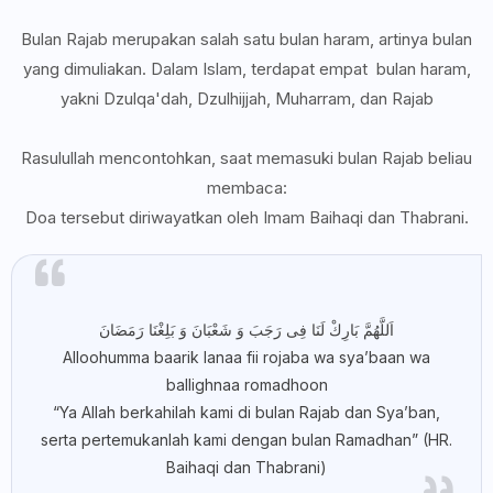
Bulan Rajab merupakan salah satu bulan haram, artinya bulan
yang dimuliakan. Dalam Islam, terdapat empat bulan haram,
yakni Dzulqa'dah, Dzulhijjah, Muharram, dan Rajab
Rasulullah mencontohkan, saat memasuki bulan Rajab beliau
membaca:
Doa tersebut diriwayatkan oleh Imam Baihaqi dan Thabrani.
اَللَّهُمَّ بَارِكْ لَنَا فِى رَجَبَ وَ شَعْبَانَ وَ بَلِغْنَا رَمَضَانَ
Alloohumma baarik lanaa fii rojaba wa sya’baan wa
ballighnaa romadhoon
“Ya Allah berkahilah kami di bulan Rajab dan Sya’ban,
serta pertemukanlah kami dengan bulan Ramadhan” (HR.
Baihaqi dan Thabrani)