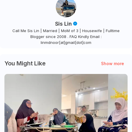
Sis Lin
Call Me Sis Lin | Married | MoM of 3 | Housewife | Fulltime
Blogger since 2008 . FAQ Kindly Email :
linmdnoor[at]gmail[dot]com
You Might Like
Show more