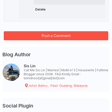
Delete
Post a Comment
Blog Author
Sis Lin
Call Me Sis Lin | Married | MoM of 3 | Housewife | Fulltime
Blogger since 2008 . FAQ Kindly Email :
linmdnoor[at]gmail[dot]com
Johor Bahru , Pasir Gudang, Malaysia
Social Plugin