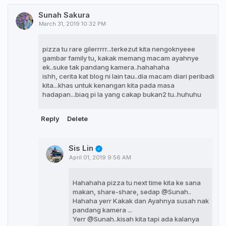
Sunah Sakura
March 31, 2019 10:32 PM
pizza tu rare gilerrrrr...terkezut kita nengoknyeee
gambar family tu, kakak memang macam ayahnye
ek..suke tak pandang kamera..hahahaha
ishh, cerita kat blog ni lain tau..dia macam diari peribadi
kita...khas untuk kenangan kita pada masa
hadapan...biaq pi la yang cakap bukan2 tu..huhuhu
Reply
Delete
Sis Lin
April 01, 2019 9:56 AM
Hahahaha pizza tu next time kita ke sana
makan, share-share, sedap @Sunah..
Hahaha yerr Kakak dan Ayahnya susah nak
pandang kamera ...
Yerr @Sunah..kisah kita tapi ada kalanya