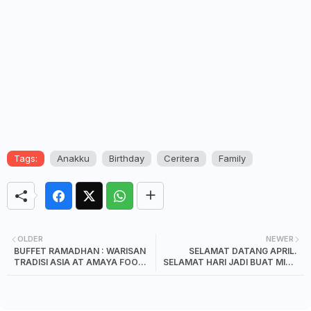
Tags:
Anakku
Birthday
Ceritera
Family
OLDER
NEWER
BUFFET RAMADHAN : WARISAN
SELAMAT DATANG APRIL.
TRADISI ASIA AT AMAYA FOOD
SELAMAT HARI JADI BUAT MIA 1
GALLERY, AMARI JOHOR BAHRU
APRIL