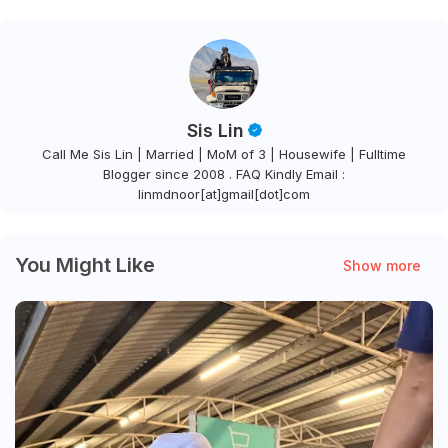
Sis Lin
Call Me Sis Lin | Married | MoM of 3 | Housewife | Fulltime
Blogger since 2008 . FAQ Kindly Email :
linmdnoor[at]gmail[dot]com
You Might Like
Show more