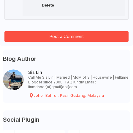
Delete
Post a Comment
Blog Author
Sis Lin
Call Me Sis Lin | Married | MoM of 3 | Housewife | Fulltime
Blogger since 2008 . FAQ Kindly Email :
linmdnoor[at]gmail[dot]com
Johor Bahru , Pasir Gudang, Malaysia
Social Plugin