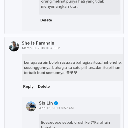
orang melihat punya hati yang tidak
menyenangkan kita ...
Delete
She Is Farahain
March 31, 2019 10:45 PM
kenapaaa ain boleh rasaaaa bahagiaa ituu.. hehehehe.
sesungguhnya..bahagia itu satu pilihan...dan itu pilihan
terbaik buat semuanya. 💖💖💖
Reply
Delete
Sis Lin
April 01, 2019 9:57 AM
Ecececece sebab crush ke @Farahain
hahaha...