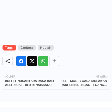
Tags:
Ceritera
Hadiah
OLDER
NEWER
BUFFET NUSANTARA RASA BALI
RESET MODE : CARA MULAKAN
ASLI DI CAFE BLD RENAISSANCE
HARI ISNIN DENGAN TENANG &
JOHOR BAHRU HOTEL
PRODUKTIF TANPA STRESS!