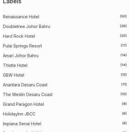
Labels
MASIH DALAM MOOD RAYA : SIBUK BERAYA, MARHABAN, TA...
►
March 2026
(22)
►
Renaissance Hotel
February 2026
(10)
(50)
►
January 2026
(29)
Doubletree Johor Bahru
(26)
►
2025
(260)
►
December 2025
(14)
Hard Rock Hotel
(20)
►
November 2025
(10)
►
October 2025
(14)
Pulai Springs Resort
(17)
►
September 2025
(14)
Amari Johor Bahru
(14)
►
August 2025
(6)
►
July 2025
(20)
Thistle Hotel
(14)
►
June 2025
(22)
►
May 2025
(32)
GBW Hotel
(13)
►
April 2025
(11)
►
March 2025
(27)
Anantara Desaru Coast
(11)
►
February 2025
(52)
The Westin Desaru Coast
(10)
►
January 2025
(38)
►
2024
(448)
Grand Paragon Hotel
(9)
►
December 2024
(27)
►
November 2024
(21)
HolidayInn JBCC
(9)
►
October 2024
(33)
►
September 2024
(27)
Impiana Senai Hotel
(8)
►
August 2024
(31)