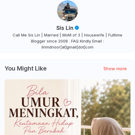
Sis Lin
Call Me Sis Lin | Married | MoM of 3 | Housewife | Fulltime
Blogger since 2008 . FAQ Kindly Email :
linmdnoor[at]gmail[dot]com
You Might Like
Show more