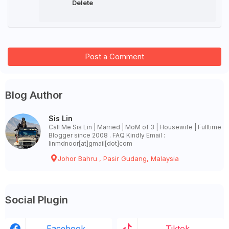
Delete
Post a Comment
Blog Author
Sis Lin
Call Me Sis Lin | Married | MoM of 3 | Housewife | Fulltime
Blogger since 2008 . FAQ Kindly Email :
linmdnoor[at]gmail[dot]com
Johor Bahru , Pasir Gudang, Malaysia
Social Plugin
Facebook
Tiktok