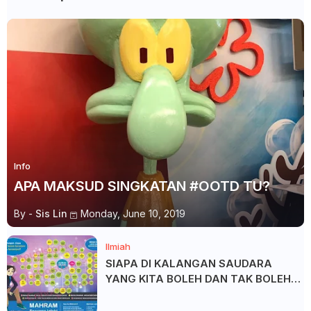
Info
APA MAKSUD SINGKATAN #OOTD TU?
By -
Sis Lin
Monday, June 10, 2019
Ilmiah
SIAPA DI KALANGAN SAUDARA
YANG KITA BOLEH DAN TAK BOLEH
SALAM ?