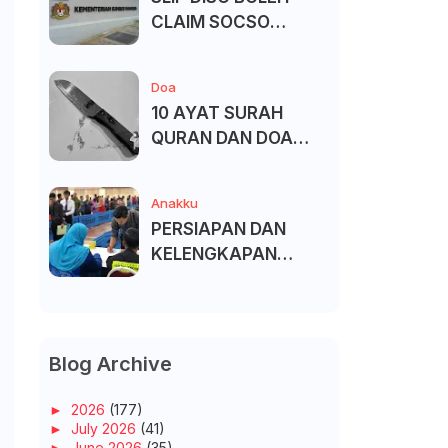
CLAIM SOCSO
(PERKESO) -
KECACATAN KEKAL
Doa
10 AYAT SURAH
QURAN DAN DOA
UNTUK ELAK SIHIR
Anakku
PERSIAPAN DAN
KELENGKAPAN
MENDAFTAR MASUK
UNIVERSITI/POLITEK
NIK/KOLEJ
Blog Archive
►
2026
(177)
►
July 2026
(41)
►
June 2026
(35)