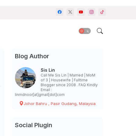
Blog Author
Sis Lin
Call Me Sis Lin | Married | MoM
of 3 | Housewife | Fulltime
Blogger since 2008 . FAQ Kindly
Email :
linmdnoor[at]gmail[dot]com
Johor Bahru , Pasir Gudang, Malaysia
Social Plugin