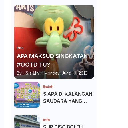
Info
APA MAKSUD SINGKATAN
#OOTD TU?
By -
Sis Lin
Monday, June 10, 2019
Ilmiah
SIAPA DI KALANGAN
SAUDARA YANG
KITA BOLEH DAN
TAK BOLEH SALAM ?
Info
SLIP DISC BOLEH