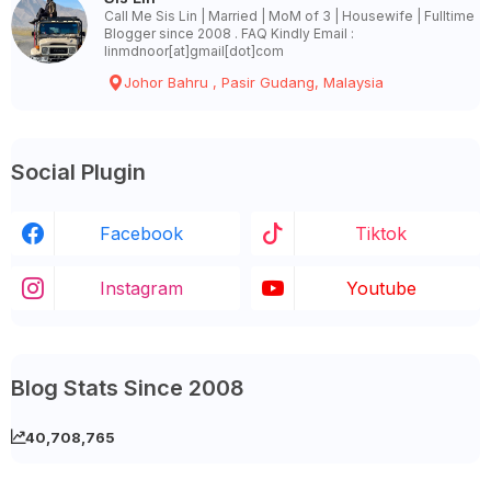
Call Me Sis Lin | Married | MoM of 3 | Housewife | Fulltime
Blogger since 2008 . FAQ Kindly Email :
linmdnoor[at]gmail[dot]com
Johor Bahru , Pasir Gudang, Malaysia
Social Plugin
Facebook
Tiktok
Instagram
Youtube
Blog Stats Since 2008
40,708,765