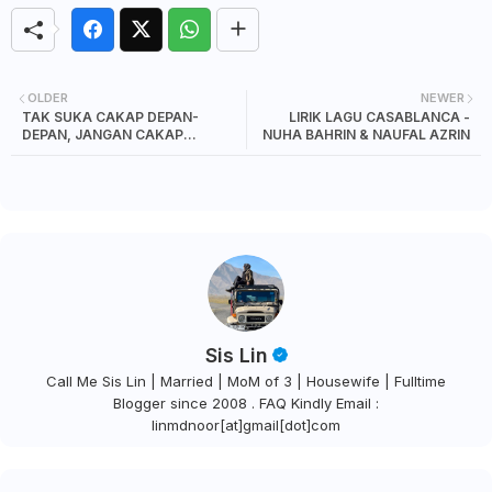
OLDER
NEWER
TAK SUKA CAKAP DEPAN-
LIRIK LAGU CASABLANCA -
DEPAN, JANGAN CAKAP
NUHA BAHRIN & NAUFAL AZRIN
BELAKANG-BELAKANG
Sis Lin
Call Me Sis Lin | Married | MoM of 3 | Housewife | Fulltime
Blogger since 2008 . FAQ Kindly Email :
linmdnoor[at]gmail[dot]com