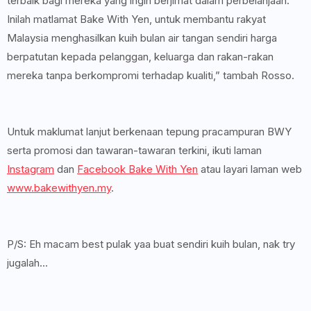
terbaik bagi mereka yang ingin berjimat dalam perbelanjaan.
Inilah matlamat Bake With Yen, untuk membantu rakyat
Malaysia menghasilkan kuih bulan air tangan sendiri harga
berpatutan kepada pelanggan, keluarga dan rakan-rakan
mereka tanpa berkompromi terhadap kualiti,” tambah Rosso.
Untuk maklumat lanjut berkenaan tepung pracampuran BWY
serta promosi dan tawaran-tawaran terkini, ikuti laman
Instagram
dan
Facebook Bake With Yen
atau layari laman web
www.bakewithyen.my
.
P/S: Eh macam best pulak yaa buat sendiri kuih bulan, nak try
jugalah...