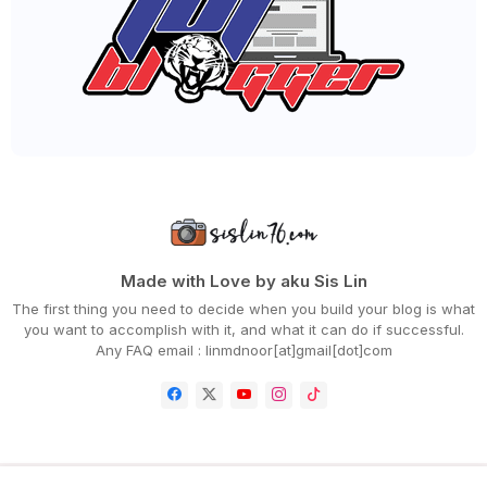
JUAL BELI CEDOK-CEDOK ONLINE TU HARAM?
AJAL MAUT RAHSIA ALLAH
BILA SUAMI RAJIN KE DAPUR MEMASAK
PUASHATI BELI KASUT JENAMA XES, JIMAT, MURAH DAN S...
DUA HARI YANG SIBUK KE SANA KE SINI
SHOPEEFOOD DELIVERY SERVICE EXPANDS OPERATIONS TO ...
WORDLESS WEDNESDAY - SUP TULANG GEARBOX
CARA PAKAI INNAI NUNHA YANG BETUL UNTUK DAPATKAN W...
MENU HARI RAYA HAJI SEMALAM
SELAMAT HARI RAYA AIDILADHA 2022/1443H
BERBUKA PUASA TARWIYAH DI HOTEL BERSAMA KAWAN-
KAWA...
NIKMATI BUFFET ALA-THAI DI MAKAN KITCHEN DOUBLETRE...
BERHATI-HATI DENGAN PENIPUAN VISA FURADA
Made with Love by aku Sis Lin
RESEPI SIAKAP KENGSOM THAI DERHAKA
The first thing you need to decide when you build your blog is what
DESARU COAST AND BATAM FAST COMMERCE FERRY
you want to accomplish with it, and what it can do if successful.
SERVICE...
Any FAQ email : linmdnoor[at]gmail[dot]com
NIAT PUASA HARI TARWIYAH DAN DOA HARI ARAFAH
4 SEBAB SEKARANG ADALAH MASA TERBAIK UNTUK MENDAPA...
JALAN-JALAN CARI MAKAN DI THE MAKAN SOMMAR SAMA FE...
WORDLESS WEDNESDAY - LONTONG JOHOR
KHASIAT MEE TARIK YANG RAMAI TAK TAHU
NKF OPEN DAY RETURNS IN CONJUNCTION WITH NATIONAL ...
PUTIHKAN KETIAK, GUNALAH REXONA ADVANCED BRIGHTENI...