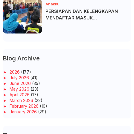
Anakku
PERSIAPAN DAN KELENGKAPAN
MENDAFTAR MASUK
UNIVERSITI/POLITEKNIK/KOLEJ
Blog Archive
►
2026
(177)
►
July 2026
(41)
►
June 2026
(35)
►
May 2026
(23)
►
April 2026
(17)
►
March 2026
(22)
►
February 2026
(10)
►
January 2026
(29)
►
2025
(260)
►
December 2025
(14)
►
November 2025
(10)