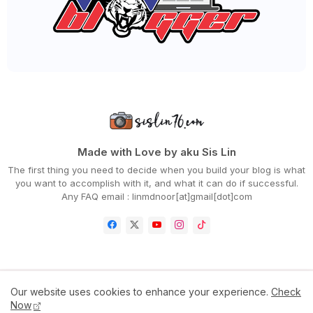
LET’S CELEBRATE MOTHER’S DAY WITH SHOPEEFOOD
SETELAH SEMINGGU BERCUTI RAYA
HAPPY MOTHER’S DAY
WORDLESS WEDNESDAY - MENU HARI RAYA
SELAMAT HARI RAYA AIDILFITRI
►
April 2022
(71)
►
March 2022
(45)
►
February 2022
(54)
►
January 2022
(52)
►
2021
(745)
►
December 2021
(43)
►
November 2021
(36)
Made with Love by aku Sis Lin
►
October 2021
(50)
The first thing you need to decide when you build your blog is what
►
September 2021
(55)
you want to accomplish with it, and what it can do if successful.
►
August 2021
(63)
Any FAQ email : linmdnoor[at]gmail[dot]com
►
July 2021
(70)
►
June 2021
(86)
►
May 2021
(53)
►
April 2021
(81)
►
March 2021
(70)
►
February 2021
(71)
►
January 2021
(67)
Home
Contact Us
Disclaimer
Privacy Policy
Our website uses cookies to enhance your experience.
Check
►
2020
(797)
Now
►
December 2020
(68)