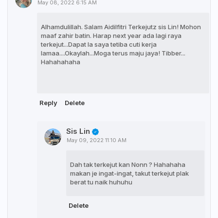
May 08, 2022 6:15 AM
Alhamdulillah. Salam Aidilfitri Terkejutz sis Lin! Mohon
maaf zahir batin. Harap next year ada lagi raya
terkejut...Dapat la saya tetiba cuti kerja
lamaa....Okaylah...Moga terus maju jaya! Tibber...
Hahahahaha
Reply
Delete
Sis Lin
May 09, 2022 11:10 AM
Dah tak terkejut kan Nonn ? Hahahaha
makan je ingat-ingat, takut terkejut plak
berat tu naik huhuhu
Delete