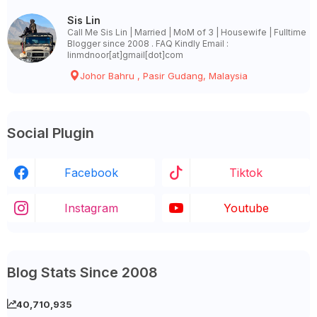
Sis Lin
Call Me Sis Lin | Married | MoM of 3 | Housewife | Fulltime
Blogger since 2008 . FAQ Kindly Email :
linmdnoor[at]gmail[dot]com
Johor Bahru , Pasir Gudang, Malaysia
Social Plugin
Facebook
Tiktok
Instagram
Youtube
Blog Stats Since 2008
40,710,935