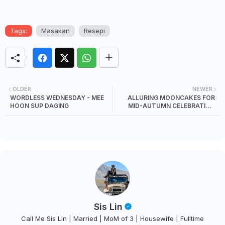
Tags:
Masakan
Resepi
OLDER
NEWER
WORDLESS WEDNESDAY - MEE
ALLURING MOONCAKES FOR
HOON SUP DAGING
MID-AUTUMN CELEBRATION
WITH NEW SNOW SKIN ORANGE
TRUFFLE AND BLUEBERRY
TRUFFLE FLAVORS
Sis Lin
Call Me Sis Lin | Married | MoM of 3 | Housewife | Fulltime