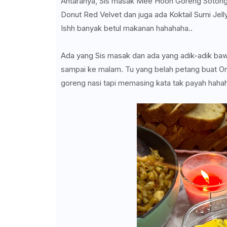
Antaranya, Sis masak Mee Hoon Goreng Sotong,
Donut Red Velvet dan juga ada Koktail Sumi Jel
Ishh banyak betul makanan hahahaha..
Ada yang Sis masak dan ada yang adik-adik ba
sampai ke malam. Tu yang belah petang buat On
goreng nasi tapi memasing kata tak payah haha