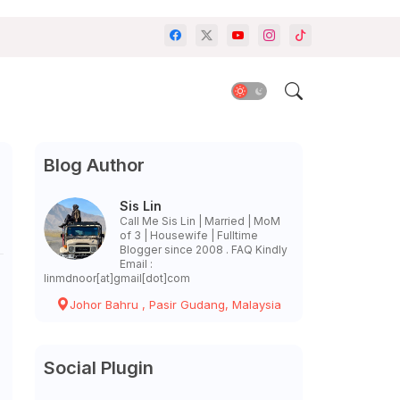
Blog Author
Sis Lin
Call Me Sis Lin | Married | MoM
of 3 | Housewife | Fulltime
Blogger since 2008 . FAQ Kindly
Email :
linmdnoor[at]gmail[dot]com
Johor Bahru , Pasir Gudang, Malaysia
Social Plugin