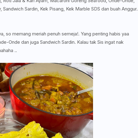
 Roti Jala & Kari Ayam, Macaroni Goreng Seafood, Onde-Onde,
ly, Sandwich Sardin, Kek Pisang, Kek Marble SDS dan buah Anggur.
wa, so memang meriah penuh semeja!. Yang penting habis yaa
de-Onde dan juga Sandwich Sardin. Kalau tak Sis ingat nak
hahaha ..