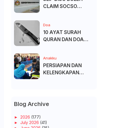
CLAIM SOCSO
(PERKESO) -
KECACATAN KEKAL
Doa
10 AYAT SURAH
QURAN DAN DOA
UNTUK ELAK SIHIR
Anakku
PERSIAPAN DAN
KELENGKAPAN
MENDAFTAR MASUK
UNIVERSITI/POLITEK
NIK/KOLEJ
Blog Archive
►
2026
(177)
►
July 2026
(41)
►
June 2026
(35)