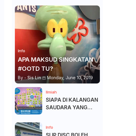
Info
APA MAKSUD SINGKATAN
#OOTD TU?
By -
Sis Lin
Monday, June 10, 2019
Ilmiah
SIAPA DI KALANGAN
SAUDARA YANG
KITA BOLEH DAN
TAK BOLEH SALAM ?
Info
SLIP DISC BOLEH