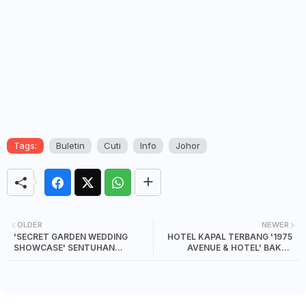
Tags:
Buletin
Cuti
Info
Johor
OLDER
NEWER
'SECRET GARDEN WEDDING
HOTEL KAPAL TERBANG '1975
SHOWCASE' SENTUHAN
AVENUE & HOTEL' BAKAL
WHITEBOX BRIDAL, MEMUKAU
DIBUKA DI KEMPAS,JOHOR
TETAMU YANG HADIR