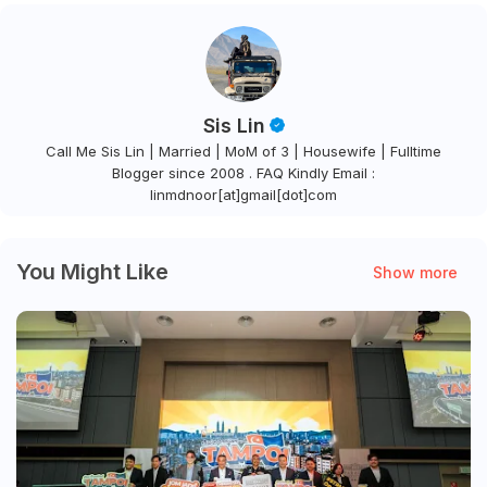
Sis Lin
Call Me Sis Lin | Married | MoM of 3 | Housewife | Fulltime
Blogger since 2008 . FAQ Kindly Email :
linmdnoor[at]gmail[dot]com
You Might Like
Show more