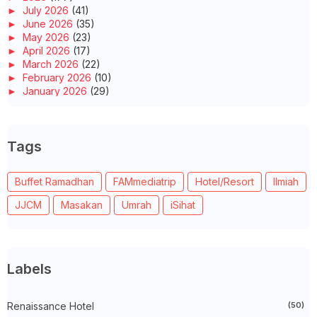
►
July 2026
(41)
►
June 2026
(35)
►
May 2026
(23)
►
April 2026
(17)
►
March 2026
(22)
►
February 2026
(10)
►
January 2026
(29)
►
2025
(260)
►
December 2025
(14)
►
November 2025
(10)
Tags
►
October 2025
(14)
►
September 2025
(14)
►
August 2025
(6)
Buffet Ramadhan
FAMmediatrip
Hotel/Resort
Ilmiah
►
July 2025
(20)
►
June 2025
(22)
JJCM
Masakan
Umrah
iSihat
►
May 2025
(32)
►
April 2025
(11)
►
March 2025
(27)
►
February 2025
(52)
►
January 2025
(38)
Labels
►
2024
(448)
►
December 2024
(27)
►
Renaissance Hotel
November 2024
(21)
(50)