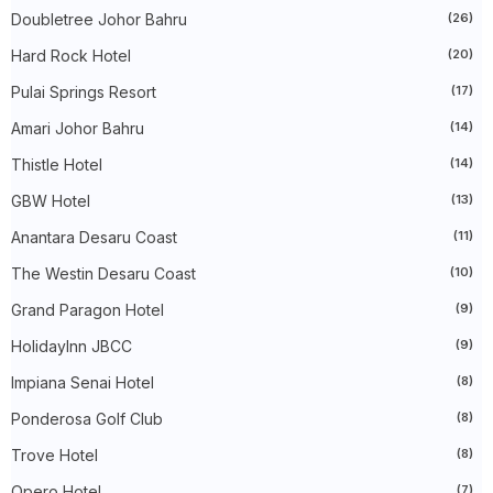
►
October 2024
(33)
Doubletree Johor Bahru
(26)
►
September 2024
(27)
►
August 2024
(31)
Hard Rock Hotel
(20)
►
July 2024
(49)
►
June 2024
(51)
Pulai Springs Resort
(17)
►
May 2024
(34)
Amari Johor Bahru
(14)
►
April 2024
(20)
►
March 2024
(73)
Thistle Hotel
(14)
►
February 2024
(58)
►
January 2024
(24)
GBW Hotel
(13)
►
2023
(483)
►
December 2023
(31)
Anantara Desaru Coast
(11)
►
November 2023
(40)
The Westin Desaru Coast
(10)
►
October 2023
(30)
►
September 2023
(51)
Grand Paragon Hotel
(9)
►
August 2023
(41)
►
July 2023
(40)
HolidayInn JBCC
(9)
►
June 2023
(32)
►
May 2023
(19)
Impiana Senai Hotel
(8)
►
April 2023
(29)
Ponderosa Golf Club
(8)
►
March 2023
(86)
►
February 2023
(42)
Trove Hotel
(8)
►
January 2023
(42)
▼
2022
(575)
Opero Hotel
(7)