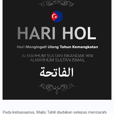
Pada kebiasaanya, Majlis Tahlil diadakan selepas menziarahi