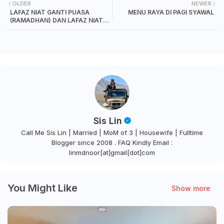
OLDER
NEWER
LAFAZ NIAT GANTI PUASA
MENU RAYA DI PAGI SYAWAL
(RAMADHAN) DAN LAFAZ NIAT
PUASA ENAM (SYAWAL)
Sis Lin
Call Me Sis Lin | Married | MoM of 3 | Housewife | Fulltime
Blogger since 2008 . FAQ Kindly Email :
linmdnoor[at]gmail[dot]com
You Might Like
Show more