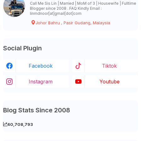
Call Me Sis Lin | Married | MoM of 3 | Housewife | Fulltime
Blogger since 2008 . FAQ Kindly Email :
linmdnoor[at]gmail[dot]com
Johor Bahru , Pasir Gudang, Malaysia
Social Plugin
Facebook
Tiktok
Instagram
Youtube
Blog Stats Since 2008
40,708,793