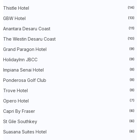
►
March 2024
(73)
Thistle Hotel
(14)
►
February 2024
(58)
►
January 2024
(24)
GBW Hotel
(13)
►
2023
(483)
►
December 2023
(31)
Anantara Desaru Coast
(11)
►
November 2023
(40)
The Westin Desaru Coast
(10)
►
October 2023
(30)
►
September 2023
(51)
Grand Paragon Hotel
(9)
►
August 2023
(41)
►
July 2023
(40)
HolidayInn JBCC
(9)
►
June 2023
(32)
►
May 2023
(19)
Impiana Senai Hotel
(8)
►
April 2023
(29)
Ponderosa Golf Club
(8)
►
March 2023
(86)
►
February 2023
(42)
Trove Hotel
(8)
►
January 2023
(42)
►
2022
(575)
Opero Hotel
(7)
►
December 2022
(51)
►
November 2022
(27)
Capri By Fraser
(6)
►
October 2022
(35)
St Gile Southkey
(6)
►
September 2022
(45)
►
August 2022
(47)
Suasana Suites Hotel
(6)
►
July 2022
(54)