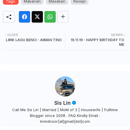
Tags:
Makanan
Masakan
Resepi
OLDER
NEWER
LIRIK LAGU BENCI - AIMAN TINO
19.11.19 - HAPPY BIRTHDAY TO
ME
Sis Lin
Call Me Sis Lin | Married | MoM of 3 | Housewife | Fulltime
Blogger since 2008 . FAQ Kindly Email :
linmdnoor[at]gmail[dot]com