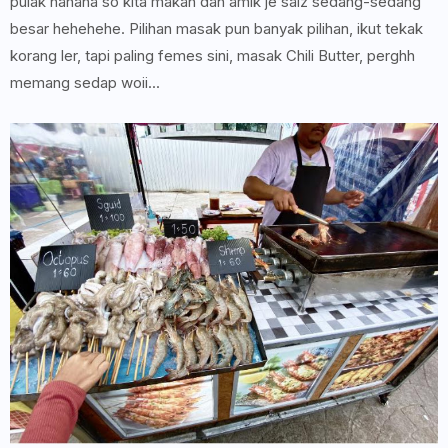
pulak hahaha so kita makan dan amik je saiz sedang-sedang
besar hehehehe. Pilihan masak pun banyak pilihan, ikut tekak
korang ler, tapi paling femes sini, masak Chili Butter, perghh
memang sedap woii...