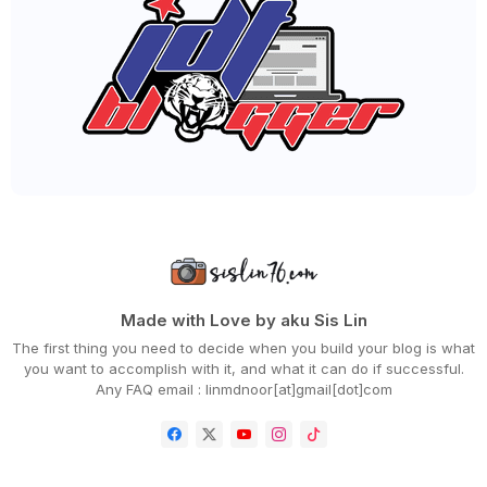
►
August 2020
(36)
►
July 2020
(63)
►
June 2020
(72)
►
May 2020
(66)
►
April 2020
(94)
►
March 2020
(80)
►
February 2020
(53)
►
January 2020
(63)
▼
2019
(847)
►
December 2019
(66)
▼
November 2019
(56)
GO ON MAGICAL QUESTS THIS HOLIDAY SEASON AT LEGOLA...
SLIP DISC BOLEH CLAIM SOCSO (PERKESO) - KECACATAN ...
PUAS DAPAT MAKAN SEAFOOD DI AO NANG BEACH KRABI,TH...
KONGSI TUALA BOLEH JADI PUNCA KUDIS BUTA!
SPRING IN THE OCEAN 'ALSO KNOWN AS PHASE 2 OF THE ...
Made with Love by aku Sis Lin
LAST MINIT BERCUTI KE KRABI SANGAT BERBALOI!
The first thing you need to decide when you build your blog is what
HOLIDAY MODE ACTIVATED!
you want to accomplish with it, and what it can do if successful.
BELI CASING PHONE MURAH DI SHOPEE
Any FAQ email : linmdnoor[at]gmail[dot]com
RESTORAN ISTANBUL OTTOMAN TURKISH PERTAMA DI
JOHOR...
LIRIK LAGU SATU-SATU - DRAMA BAND ft AG COCO
EXPERIENCE THE GIFT OF BEING TOGETHER WITH HILTON ...
GIVEAWAY AKHIR TAHUN BLOG HASRUL HASSAN