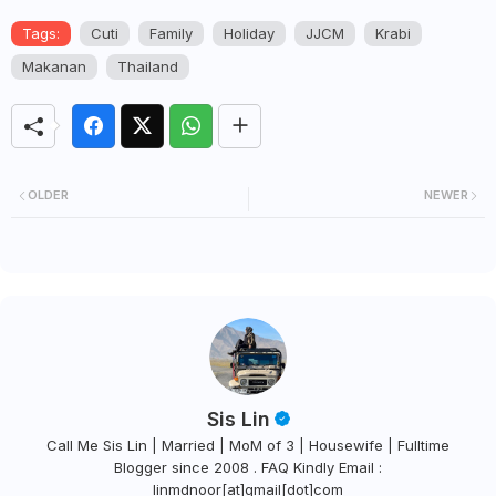
Tags:
Cuti
Family
Holiday
JJCM
Krabi
Makanan
Thailand
OLDER
NEWER
Sis Lin
Call Me Sis Lin | Married | MoM of 3 | Housewife | Fulltime
Blogger since 2008 . FAQ Kindly Email :
linmdnoor[at]gmail[dot]com