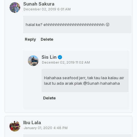
Sunah Sakura
December 02, 2019 6:01 AM
halal ke? ehhhhhhhhhhhhhhhhhhhhhhhh 😝
Reply
Delete
Sis Lin
December 02, 2019 11:02 AM
Hahahaa seafood jerr, tak tau laa kalau air
laut tu ada arak plak @Sunah hahahaha
Delete
Ibu Lala
January 01, 2020 4:48 PM