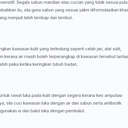
 sensitif. Segala sabun mandian atau cucian yang tidak sesuai pula
babkan itu, sila guna sabun yang sesuai yakni diformulasikan kha
rang menjadi lebih lembap dan lembut.
an kawasan kulit yang terlindung seperti celah jari, alat sulit,
Ini kerana air masih boleh terperangkap di kawasan tersebut lanta
a lebih peka ketika keringkan tubuh badan.
ntuk rawat luka pada kulit dengan segera kerana kes amputasi
a, sila cuci kawasan luka dengan air dan sabun serta antibiotik
unakan ia dan balut luka dengan pembalut.