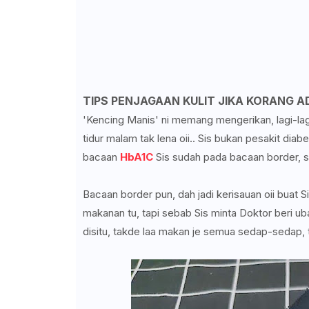
TIPS PENJAGAAN KULIT JIKA KORANG AD
'Kencing Manis' ni memang mengerikan, lagi-lagi
tidur malam tak lena oii.. Sis bukan pesakit diab
bacaan
HbA1C
Sis sudah pada bacaan border, s
Bacaan border pun, dah jadi kerisauan oii buat Si
makanan tu, tapi sebab Sis minta Doktor beri u
disitu, takde laa makan je semua sedap-sedap, ta