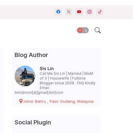
Blog Author
Sis Lin
Call Me Sis Lin | Married | MoM
of 3 | Housewife | Fulltime
Blogger since 2008 . FAQ Kindly
Email :
linmdnoor[at]gmail[dot]com
Johor Bahru , Pasir Gudang, Malaysia
Social Plugin