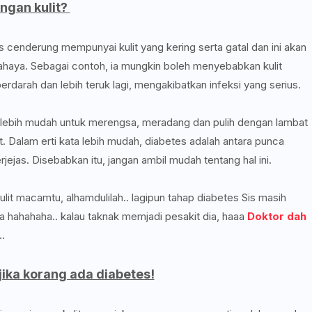
engan kulit?
cenderung mempunyai kulit yang kering serta gatal dan ini akan
ahaya. Sebagai contoh, ia mungkin boleh menyebabkan kulit
berdarah dan lebih teruk lagi, mengakibatkan infeksi yang serius.
 lebih mudah untuk merengsa, meradang dan pulih dengan lambat
. Dalam erti kata lebih mudah, diabetes adalah antara punca
jejas. Disebabkan itu, jangan ambil mudah tentang hal ini.
kulit macamtu, alhamdulilah.. lagipun tahap diabetes Sis masih
aa hahahaha.. kalau taknak memjadi pesakit dia, haaa
Doktor dah
.
jika korang ada diabetes!