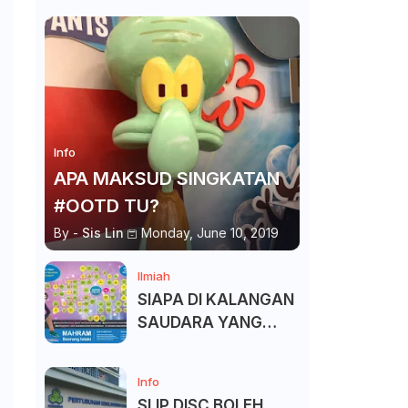
Info
APA MAKSUD SINGKATAN
#OOTD TU?
By -
Sis Lin
Monday, June 10, 2019
Ilmiah
SIAPA DI KALANGAN
SAUDARA YANG
KITA BOLEH DAN
TAK BOLEH SALAM ?
Info
SLIP DISC BOLEH