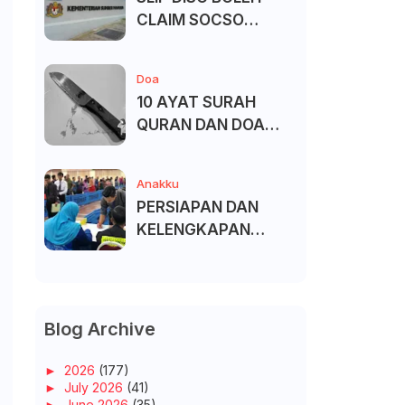
CLAIM SOCSO
(PERKESO) -
KECACATAN KEKAL
Doa
10 AYAT SURAH
QURAN DAN DOA
UNTUK ELAK SIHIR
Anakku
PERSIAPAN DAN
KELENGKAPAN
MENDAFTAR MASUK
UNIVERSITI/POLITEK
NIK/KOLEJ
Blog Archive
►
2026
(177)
►
July 2026
(41)
►
June 2026
(35)