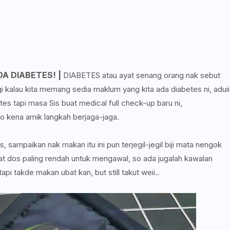
A DIABETES! |
DIABETES atau ayat senang orang nak sebut
 kalau kita memang sedia maklum yang kita ada diabetes ni, aduii
etes tapi masa Sis buat medical full check-up baru ni,
o kena amik langkah berjaga-jaga.
s, sampaikan nak makan itu ini pun terjegil-jegil biji mata nengok
bat dos paling rendah untuk mengawal, so ada jugalah kawalan
pi takde makan ubat kan, but still takut weii..