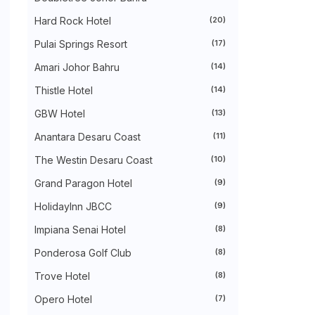
►
August 2024
(31)
►
July 2024
(49)
Hard Rock Hotel
(20)
►
June 2024
(51)
Pulai Springs Resort
(17)
►
May 2024
(34)
►
April 2024
(20)
Amari Johor Bahru
(14)
►
March 2024
(73)
►
February 2024
(58)
Thistle Hotel
(14)
►
January 2024
(24)
►
2023
(483)
GBW Hotel
(13)
►
December 2023
(31)
Anantara Desaru Coast
(11)
►
November 2023
(40)
►
October 2023
(30)
The Westin Desaru Coast
(10)
►
September 2023
(51)
►
August 2023
(41)
Grand Paragon Hotel
(9)
►
July 2023
(40)
►
June 2023
(32)
HolidayInn JBCC
(9)
►
May 2023
(19)
Impiana Senai Hotel
(8)
►
April 2023
(29)
►
March 2023
(86)
Ponderosa Golf Club
(8)
►
February 2023
(42)
►
January 2023
(42)
Trove Hotel
(8)
▼
2022
(575)
►
Opero Hotel
December 2022
(51)
(7)
►
November 2022
(27)