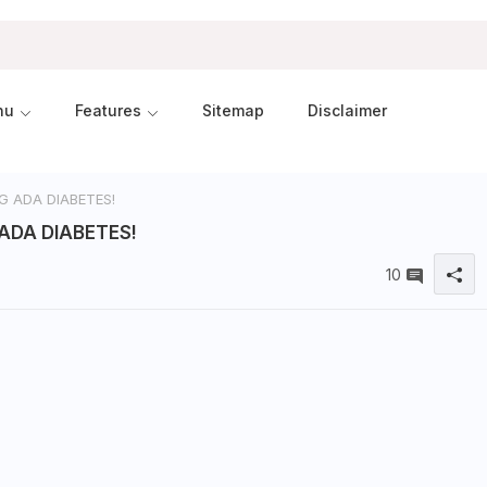
nu
Features
Sitemap
Disclaimer
G ADA DIABETES!
ADA DIABETES!
10