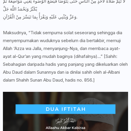
لاَ تَتِمُّ صَلاَةٌ لأَحَدٍ مِنْ النَّاسِ حَتَّى يَتَوَضَّأَ فَيَضَعَ الْوُضُوءَ يَعْنِي مَوَاضِعَهُ ثُمَّ
يُكَبِّرُ وَيَحْمَدُ اللَّهَ جَلَّ
وَعَزَّ وَيُثْنِي عَلَيْهِ وَيَقْرَأُ بِمَا تَيَسَّرَ مِنْ الْقُرْآنِ.
Maksudnya, “Tidak sempurna solat seseorang sehingga dia
menyempurnakan wuduknya sebelum dia bertakbir, memuji
Allah ‘Azza wa Jalla, menyanjung-Nya, dan membaca ayat-
ayat al-Qur’an yang mudah baginya (dihafalnya)…” [Sahih:
Sebahagian daripada hadis yang panjang yang dikeluarkan oleh
Abu Daud dalam Sunannya dan ia dinilai sahih oleh al-Albani
dalam Shahih Sunan Abu Daud, hadis no. 856.]