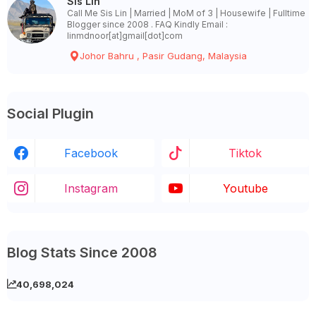
Sis Lin
Call Me Sis Lin | Married | MoM of 3 | Housewife | Fulltime
Blogger since 2008 . FAQ Kindly Email :
linmdnoor[at]gmail[dot]com
Johor Bahru , Pasir Gudang, Malaysia
Social Plugin
Facebook
Tiktok
Instagram
Youtube
Blog Stats Since 2008
40,698,024