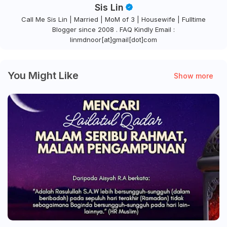
Sis Lin
Call Me Sis Lin | Married | MoM of 3 | Housewife | Fulltime
Blogger since 2008 . FAQ Kindly Email :
linmdnoor[at]gmail[dot]com
You Might Like
Show more