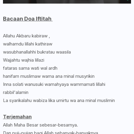
Bacaan Doa Iftitah
Allahu Akbaru kabiraw ,
walhamdu lillahi kathiraw
wasubhanallahhi bukratau waasila
Wajjahtu wajhia lillazi
fataras sama wati wal ardh
hanifam muslimaw wama ana minal musyrikin
Inna solati wanusuki wamahyaya wammamati lillahi
rabbil'alamin
La syarikalahu wabiza lika umirtu wa ana minal muslimin
Terjemahan
Allah Maha Besar sebesar-besarnya.
Dan puji-pujian bagi Allah sebanyak-banyaknya.