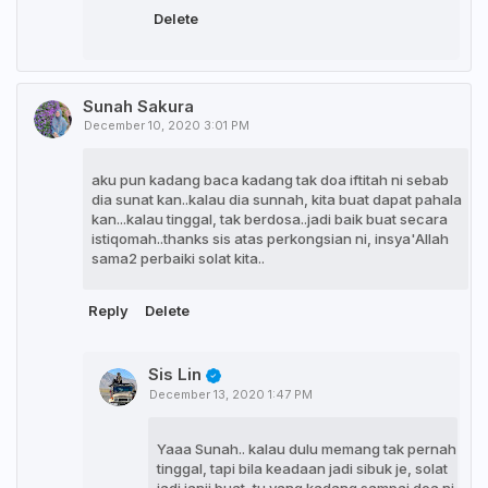
Delete
Sunah Sakura
December 10, 2020 3:01 PM
aku pun kadang baca kadang tak doa iftitah ni sebab
dia sunat kan..kalau dia sunnah, kita buat dapat pahala
kan...kalau tinggal, tak berdosa..jadi baik buat secara
istiqomah..thanks sis atas perkongsian ni, insya'Allah
sama2 perbaiki solat kita..
Reply
Delete
Sis Lin
December 13, 2020 1:47 PM
Yaaa Sunah.. kalau dulu memang tak pernah
tinggal, tapi bila keadaan jadi sibuk je, solat
jadi janji buat, tu yang kadang sampai doa ni