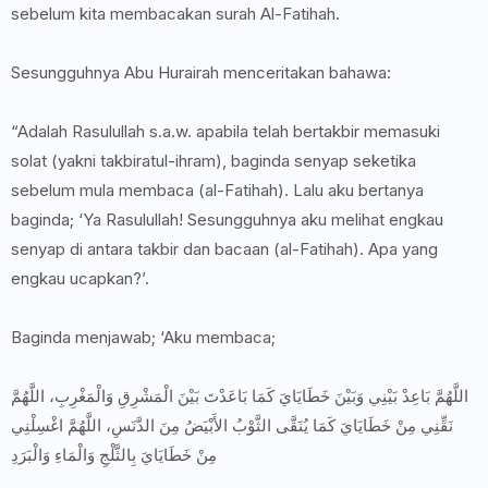
sebelum kita membacakan surah Al-Fatihah.
Sesungguhnya Abu Hurairah menceritakan bahawa:
“Adalah Rasulullah s.a.w. apabila telah bertakbir memasuki
solat (yakni takbiratul-ihram), baginda senyap seketika
sebelum mula membaca (al-Fatihah). Lalu aku bertanya
baginda; ‘Ya Rasulullah! Sesungguhnya aku melihat engkau
senyap di antara takbir dan bacaan (al-Fatihah). Apa yang
engkau ucapkan?’.
Baginda menjawab; ‘Aku membaca;
اللَّهُمَّ بَاعِدْ بَيْنِي وَبَيْنَ خَطَايَايَ كَمَا بَاعَدْتَ بَيْنَ الْمَشْرِقِ وَالْمَغْرِبِ، اللَّهُمَّ
نَقِّنِي مِنْ خَطَايَايَ كَمَا يُنَقَّى الثَّوْبُ الأَبْيَضُ مِنَ الدَّنَسِ، اللَّهُمَّ اغْسِلْنِي
مِنْ خَطَايَايَ بِالثَّلْجِ وَالْمَاءِ وَالْبَرَدِ