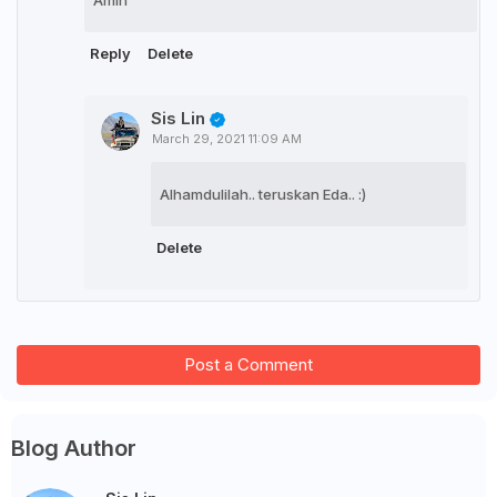
Amin
Reply
Delete
Sis Lin
March 29, 2021 11:09 AM
Alhamdulilah.. teruskan Eda.. :)
Delete
Post a Comment
Blog Author