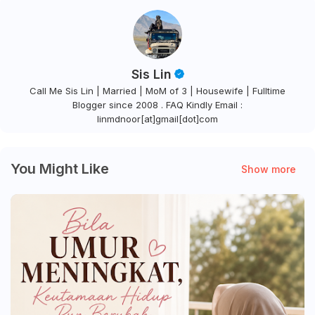
Sis Lin
Call Me Sis Lin | Married | MoM of 3 | Housewife | Fulltime
Blogger since 2008 . FAQ Kindly Email :
linmdnoor[at]gmail[dot]com
You Might Like
Show more