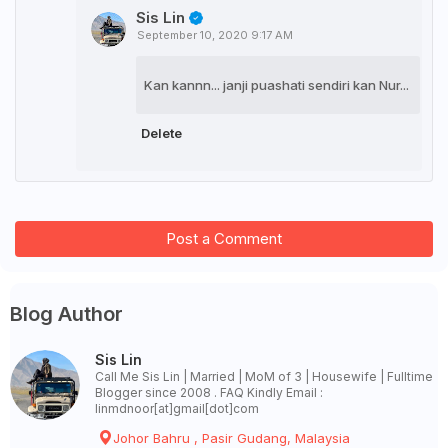
Sis Lin
September 10, 2020 9:17 AM
Kan kannn... janji puashati sendiri kan Nur...
Delete
Post a Comment
Blog Author
Sis Lin
Call Me Sis Lin | Married | MoM of 3 | Housewife | Fulltime
Blogger since 2008 . FAQ Kindly Email :
linmdnoor[at]gmail[dot]com
Johor Bahru , Pasir Gudang, Malaysia