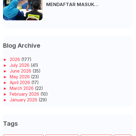
MENDAFTAR MASUK
UNIVERSITI/POLITEKNIK/KOLEJ
Blog Archive
►
2026
(177)
►
July 2026
(41)
►
June 2026
(35)
►
May 2026
(23)
►
April 2026
(17)
►
March 2026
(22)
►
February 2026
(10)
►
January 2026
(29)
►
2025
(260)
►
December 2025
(14)
►
November 2025
(10)
Tags
►
October 2025
(14)
►
September 2025
(14)
►
August 2025
(6)