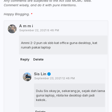
Any comments are subjected to the Act 588 MCMC 1988.
Comment wisely, and do it with pure intentions.
Happy Blogging.
A m m i
September 22, 2021 8:48 PM
Ammi 2-2 pun ok sbb kat office guna desktop, kat
rumah pakai laptop
Reply
Delete
Sis Lin
September 23, 2021 12:48 PM
Dulu Sis okay je, sekarang je, sejak dah lama
guna laptop, nbila ke desktop dah jadi
kekok..
Delete