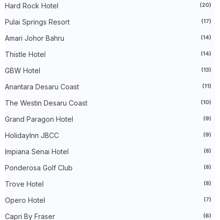
►
August 2024
(31)
Hard Rock Hotel
(20)
►
July 2024
(49)
►
June 2024
(51)
Pulai Springs Resort
(17)
►
May 2024
(34)
Amari Johor Bahru
(14)
►
April 2024
(20)
►
March 2024
(73)
Thistle Hotel
(14)
►
February 2024
(58)
►
January 2024
(24)
GBW Hotel
(13)
►
2023
(483)
►
December 2023
(31)
Anantara Desaru Coast
(11)
►
November 2023
(40)
The Westin Desaru Coast
(10)
►
October 2023
(30)
►
September 2023
(51)
Grand Paragon Hotel
(9)
►
August 2023
(41)
►
July 2023
(40)
HolidayInn JBCC
(9)
►
June 2023
(32)
►
May 2023
(19)
Impiana Senai Hotel
(8)
►
April 2023
(29)
Ponderosa Golf Club
(8)
►
March 2023
(86)
►
February 2023
(42)
Trove Hotel
(8)
►
January 2023
(42)
►
2022
(575)
Opero Hotel
(7)
►
December 2022
(51)
►
November 2022
(27)
Capri By Fraser
(6)