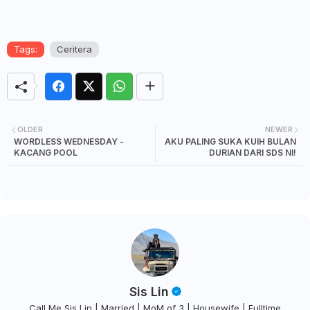
Tags:
Ceritera
OLDER
NEWER
WORDLESS WEDNESDAY -
AKU PALING SUKA KUIH BULAN
KACANG POOL
DURIAN DARI SDS NI!
Sis Lin
Call Me Sis Lin | Married | MoM of 3 | Housewife | Fulltime