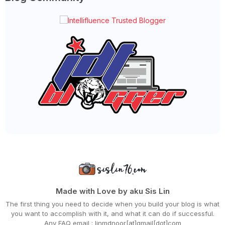
KORANG PANDAI MAKAN PEPAHAT TAK?
BERMULALAH HARI INI FASA 2 DI NEGERI JOHOR
BOSAN AKU TENGOK SQUID GAME TU!
AKU PALING SUKA KUIH BULAN DURIAN DARI SDS NI!
AKU LEBIH SUKA GUNA LAPTOP DARI DESKTOP
WORDLESS WEDNESDAY - KACANG POOL
JANGAN DENGKI, SETIAP ORANG REZEKI DAN UJIANNYA BE...
MENU LAUK KAMPUNG PALING SIMPLE TAPI MENYELERAKAN
HARD ROCK CAFE KEEMPAT MENGUMUMKAN PEMBUKAANNYA
DI...
HAPPY MID-AUTUMN FESTIVAL
SEMINGGU SAMPAI DUA KALI AKU MASAK ASAM PEDAS
PAGI ISNIN YANG SEJUK DAN LAPAR
LIRIK LAGU HANYUT - BLACK HANIFAH (OST SABARLAH D...
COOLBLOG MEMPERKENAL MINUMAN SMOOTHIE PERISA
TEMPA...
BILA ANAK BALIK BERCUTI, PENUH MEJA MAKAN
SELAMAT HARI MALAYSIA 2021
BERSANGKA BAIK PADA ALLAH, PASTI HIDUP TENANG DAN ...
WORDLESS WEDNESDAY - THAI GREEN CURRY
Made with Love by aku Sis Lin
PEMBUKAAN SEMULA BUTIK BOB ROCK LOVELILY DENGAN SOP
The first thing you need to decide when you build your blog is what
IKEA CELEBRATES 25 YEARS IN MALAYSIA!
you want to accomplish with it, and what it can do if successful.
PEMINAT CILIK YOUTUBER AQIL ZULKIFLEE
Any FAQ email : linmdnoor[at]gmail[dot]com