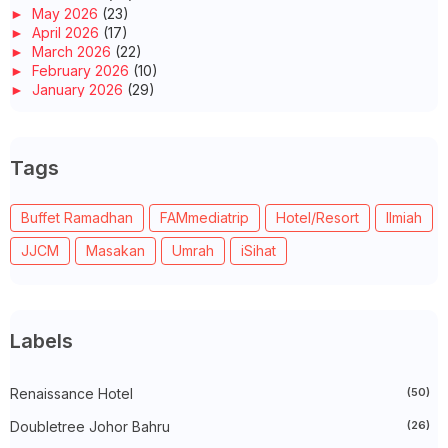
►
May 2026
(23)
►
April 2026
(17)
►
March 2026
(22)
►
February 2026
(10)
►
January 2026
(29)
►
2025
(260)
►
December 2025
(14)
►
November 2025
(10)
Tags
►
October 2025
(14)
►
September 2025
(14)
►
August 2025
(6)
Buffet Ramadhan
FAMmediatrip
Hotel/Resort
Ilmiah
►
July 2025
(20)
►
June 2025
(22)
JJCM
Masakan
Umrah
iSihat
►
May 2025
(32)
►
April 2025
(11)
►
March 2025
(27)
►
February 2025
(52)
►
January 2025
(38)
Labels
►
2024
(448)
►
December 2024
(27)
►
Renaissance Hotel
November 2024
(21)
(50)
►
October 2024
(33)
Doubletree Johor Bahru
(26)
►
September 2024
(27)