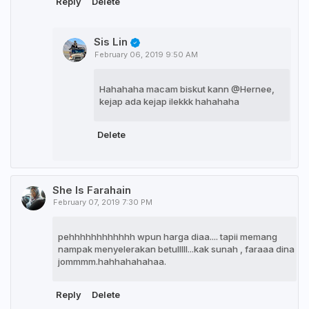
Reply
Delete
Sis Lin
February 06, 2019 9:50 AM
Hahahaha macam biskut kann @Hernee,
kejap ada kejap ilekkk hahahaha
Delete
She Is Farahain
February 07, 2019 7:30 PM
pehhhhhhhhhhhh wpun harga diaa.... tapii memang
nampak menyelerakan betulllll...kak sunah , faraaa dina
jommmm.hahhahahahaa.
Reply
Delete