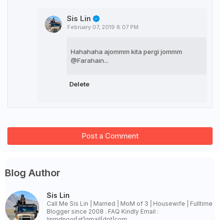
Sis Lin
February 07, 2019 8:07 PM
Hahahaha ajommm kita pergi jommm
@Farahain...
Delete
Post a Comment
Blog Author
Sis Lin
Call Me Sis Lin | Married | MoM of 3 | Housewife | Fulltime
Blogger since 2008 . FAQ Kindly Email :
linmdnoor[at]gmail[dot]com