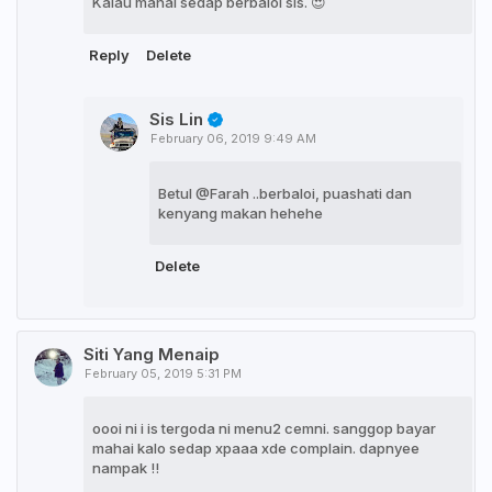
Kalau mahal sedap berbaloi sis. 😍
Reply
Delete
Sis Lin
February 06, 2019 9:49 AM
Betul @Farah ..berbaloi, puashati dan
kenyang makan hehehe
Delete
Siti Yang Menaip
February 05, 2019 5:31 PM
oooi ni i is tergoda ni menu2 cemni. sanggop bayar
mahai kalo sedap xpaaa xde complain. dapnyee
nampak !!