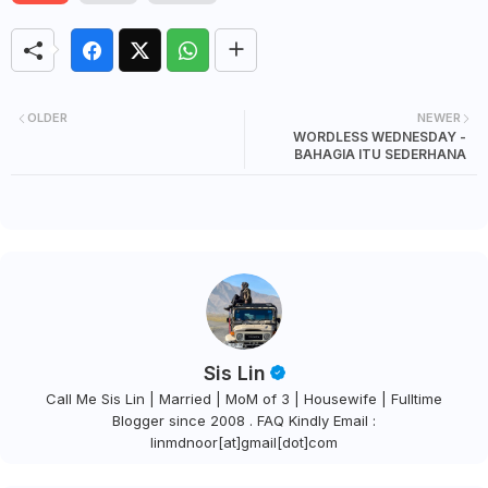
OLDER
NEWER
WORDLESS WEDNESDAY -
BAHAGIA ITU SEDERHANA
Sis Lin
Call Me Sis Lin | Married | MoM of 3 | Housewife | Fulltime
Blogger since 2008 . FAQ Kindly Email :
linmdnoor[at]gmail[dot]com