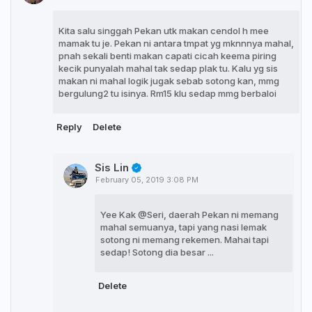
Kita salu singgah Pekan utk makan cendol h mee
mamak tu je. Pekan ni antara tmpat yg mknnnya mahal,
pnah sekali benti makan capati cicah keema piring
kecik punyalah mahal tak sedap plak tu. Kalu yg sis
makan ni mahal logik jugak sebab sotong kan, mmg
bergulung2 tu isinya. Rm15 klu sedap mmg berbaloi
Reply
Delete
Sis Lin
February 05, 2019 3:08 PM
Yee Kak @Seri, daerah Pekan ni memang
mahal semuanya, tapi yang nasi lemak
sotong ni memang rekemen. Mahai tapi
sedap! Sotong dia besar ...
Delete