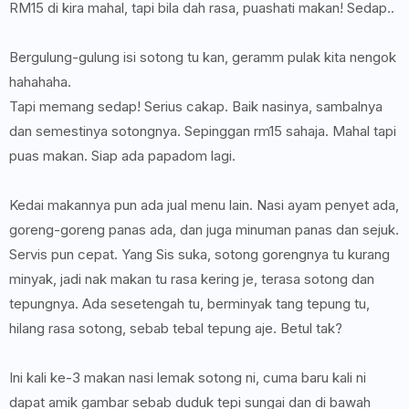
RM15 di kira mahal, tapi bila dah rasa, puashati makan! Sedap..
Bergulung-gulung isi sotong tu kan, geramm pulak kita nengok
hahahaha.
Tapi memang sedap! Serius cakap. Baik nasinya, sambalnya
dan semestinya sotongnya. Sepinggan rm15 sahaja. Mahal tapi
puas makan. Siap ada papadom lagi.
Kedai makannya pun ada jual menu lain. Nasi ayam penyet ada,
goreng-goreng panas ada, dan juga minuman panas dan sejuk.
Servis pun cepat. Yang Sis suka, sotong gorengnya tu kurang
minyak, jadi nak makan tu rasa kering je, terasa sotong dan
tepungnya. Ada sesetengah tu, berminyak tang tepung tu,
hilang rasa sotong, sebab tebal tepung aje. Betul tak?
Ini kali ke-3 makan nasi lemak sotong ni, cuma baru kali ni
dapat amik gambar sebab duduk tepi sungai dan di bawah