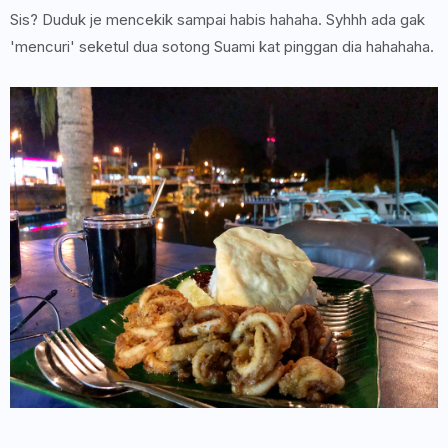
Sis? Duduk je mencekik sampai habis hahaha. Syhhh ada gak
'mencuri' seketul dua sotong Suami kat pinggan dia hahahaha.