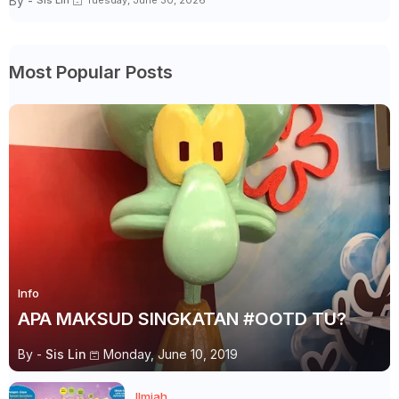
By -
Sis Lin
Tuesday, June 30, 2026
Most Popular Posts
Info
APA MAKSUD SINGKATAN #OOTD TU?
By -
Sis Lin
Monday, June 10, 2019
Ilmiah