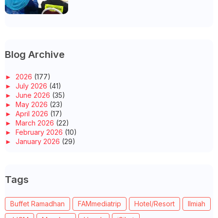
Blog Archive
►
2026
(177)
►
July 2026
(41)
►
June 2026
(35)
►
May 2026
(23)
►
April 2026
(17)
►
March 2026
(22)
►
February 2026
(10)
►
January 2026
(29)
►
2025
(260)
►
December 2025
(14)
►
November 2025
(10)
Tags
►
October 2025
(14)
►
September 2025
(14)
►
August 2025
(6)
Buffet Ramadhan
FAMmediatrip
Hotel/Resort
Ilmiah
►
July 2025
(20)
►
June 2025
(22)