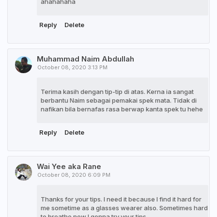
ahahahaha
Reply
Delete
Muhammad Naim Abdullah
October 08, 2020 3:13 PM
Terima kasih dengan tip-tip di atas. Kerna ia sangat
berbantu Naim sebagai pemakai spek mata. Tidak di
nafikan bila bernafas rasa berwap kanta spek tu hehe
Reply
Delete
Wai Yee aka Rane
October 08, 2020 6:09 PM
Thanks for your tips. I need it because I find it hard for
me sometime as a glasses wearer also. Sometimes hard
to breathe now I gonna try your tips