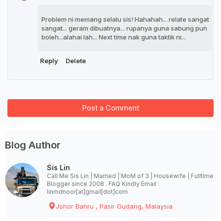
Problem ni memang selalu sis! Hahahah... relate sangat
sangat... geram dibuatnya... rupanya guna sabung pun
boleh...alahai lah... Next time nak guna taktik ni...
Reply
Delete
Post a Comment
Blog Author
Sis Lin
Call Me Sis Lin | Married | MoM of 3 | Housewife | Fulltime
Blogger since 2008 . FAQ Kindly Email :
linmdnoor[at]gmail[dot]com
Johor Bahru , Pasir Gudang, Malaysia