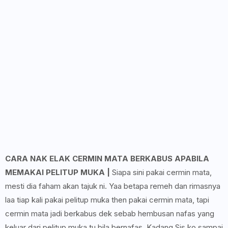
CARA NAK ELAK CERMIN MATA BERKABUS APABILA
MEMAKAI PELITUP MUKA |
Siapa sini pakai cermin mata,
mesti dia faham akan tajuk ni. Yaa betapa remeh dan rimasnya
laa tiap kali pakai pelitup muka then pakai cermin mata, tapi
cermin mata jadi berkabus dek sebab hembusan nafas yang
keluar dari pelitup muka tu bila bernafas. Kadang Sis ko sampai