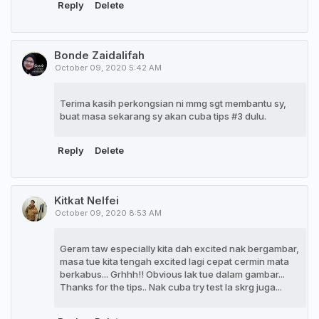
Reply
Delete
Bonde Zaidalifah
October 09, 2020 5:42 AM
Terima kasih perkongsian ni mmg sgt membantu sy,
buat masa sekarang sy akan cuba tips #3 dulu.
Reply
Delete
Kitkat Nelfei
October 09, 2020 8:53 AM
Geram taw especially kita dah excited nak bergambar,
masa tue kita tengah excited lagi cepat cermin mata
berkabus... Grhhh!! Obvious lak tue dalam gambar...
Thanks for the tips.. Nak cuba try test la skrg juga...