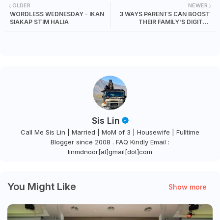
OLDER
NEWER
WORDLESS WEDNESDAY - IKAN
3 WAYS PARENTS CAN BOOST
SIAKAP STIM HALIA
THEIR FAMILY'S DIGITAL
SECURITY
Sis Lin
Call Me Sis Lin | Married | MoM of 3 | Housewife | Fulltime
Blogger since 2008 . FAQ Kindly Email :
linmdnoor[at]gmail[dot]com
You Might Like
Show more